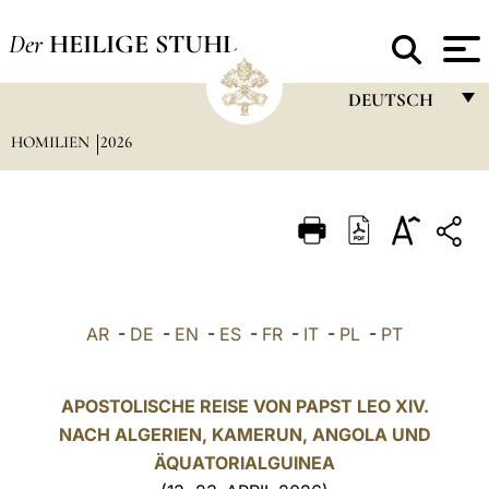
Der
HEILIGE STUHL
DEUTSCH
HOMILIEN
2026
FRANÇAIS
ENGLISH
ITALIANO
PORTUGUÊS
ESPAÑOL
AR
-
DE
-
EN
-
ES
-
FR
-
IT
-
PL
-
PT
DEUTSCH
POLSKI
APOSTOLISCHE REISE VON PAPST LEO XIV.
NACH ALGERIEN, KAMERUN, ANGOLA UND
العربيّة
ÄQUATORIALGUINEA
中文