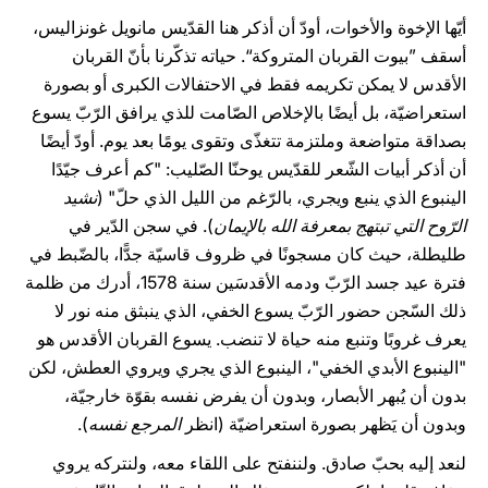
أيّها الإخوة والأخوات، أودّ أن أذكر هنا القدّيس مانويل غونزاليس،
أسقف ”بيوت القربان المتروكة“. حياته تذكّرنا بأنّ القربان
الأقدس لا يمكن تكريمه فقط في الاحتفالات الكبرى أو بصورة
استعراضيّة، بل أيضًا بالإخلاص الصّامت للذي يرافق الرّبّ يسوع
بصداقة متواضعة وملتزمة تتغذّى وتقوى يومًا بعد يوم. أودّ أيضًا
أن أذكر أبيات الشّعر للقدّيس يوحنّا الصّليب: "كم أعرف جيّدًا
الينبوع الذي ينبع ويجري، بالرّغم من الليل الذي حلّ" (
نشيد
الرّوح التي تبتهج بمعرفة الله بالإيمان
). في سجن الدّير في
طليطلة، حيث كان مسجونًا في ظروف قاسيّة جدًّا، بالضّبط في
فترة عيد جسد الرّبّ ودمه الأقدسَين سنة 1578، أدرك من ظلمة
ذلك السّجن حضور الرّبّ يسوع الخفي، الذي ينبثق منه نور لا
يعرف غروبًا وتنبع منه حياة لا تنضب. يسوع القربان الأقدس هو
"الينبوع الأبدي الخفي"، الينبوع الذي يجري ويروي العطش، لكن
بدون أن يُبهر الأبصار، وبدون أن يفرض نفسه بقوّة خارجيّة،
وبدون أن يَظهر بصورة استعراضيّة (انظر
المرجع نفسه
).
لنعد إليه بحبّ صادق. ولننفتح على اللقاء معه، ولنتركه يروي