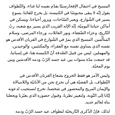
المسيح في احتفال الإفخارستيّا يقدّم نفسه لنا غذاء، والتّطواف
يقول إنّه لا يبقى محبوسًا في الكنيسة، بل يخرج للقائنا. يسوع
يسير في الشّوارع، ويعبر السّاحات، ويزور أحياءنا، ويسكن في
أماكن حياتنا اليوميّة. إنّه الإله القريب الذي يسير مع شعبه، ربّ
التّاريخ، وعزاء الضّعفاء، ونور العائلات، ورجاء المرضى، وسلام
المتألّمين. المسيح الذي يمرّ في الشّوارع في القربان الأقدس هو
نفسه الذي يساوي نفسه مع الفقراء، والمكتئبين، والوحيدين،
والمهملين. ليس من قبيل الصّدفة أنّ الكنيسة هنا، في إسبانيا،
قد جمعت مدّة سنوات بين عيد جسد الرّبّ ودمه الأقدسَين وبين
يوم المحبّة.
وليس الأمر هو فقط الخروج بشعاع القربان الأقدس في
التّطواف، بل القضيّة هي أن نخرج نحن من الأنانيّة واللامبالاة
والإيمان المريح والمحصور في شخصنا، نخرج لنستجيب لدعوته
إيّانا إلى التّوبة، ولتغيير نظرنا، وقبول حضوره الذي يغيّرنا ويجعلنا
بناة لعالم جديد.
لذلك، فإنّ الذّكرى التّاريخيّة لتطواف عيد جسد الرّبّ ودمه