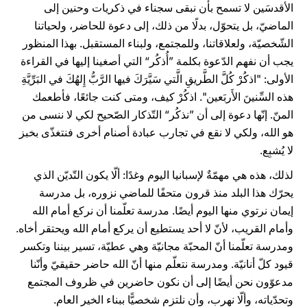
الأقدسَين لا تسمح بأن نبقى سجناء في ذكريات وحنين إلى
الماضيّ، بل يتحوّل، بدلًا من ذلك، إلى دعوة للحاضر، ولحياتنا
الشّخصيّة، ولعلاقاتنا، وللمجتمع، ولبناء المستقبل. بهذا المنظور
يجب أن نفهم الدّعوة بكلمة ”أُذكُر“ التي أصغينا إليها في القراءة
الأولى: "اذكُرْ كُلَّ الطَّريقِ الَّتي سَيَّرَكَ فيها الرَّبُّ إِلهُكَ في البَرِّيَّةِ
هذه السِّنينَ الأَربَعين". اذكُرْ كيف، ومتى كنت جائعًا، فأطعمك
المنّ. إنّها دعوة إلى أن ”نذكُر“ التّذكار الصّحيح لكي لا ننسى من
هو الله، ولكي لا نقع في تجارب عبادة أصنام أخرى فنتغذّى بخبز
لا يُشبِع.
لذلك، هذه هي مهمّةٌ لإسبانيا اليوم وغدًا: ألّا يكون التّديّن الذي
يحرّك هذا البلد منذ قرون متحفًا للماضي نزوره، بل مدرسة
إيمان نرتوي منها اليوم أيضًا. مدرسة تعلّمنا أن نركع أمام الله
وأمام القريب، لأنّ لا أحد يستطيع أن يركع أمام الله ويحتقر أخاه.
ومدرسة تعلّمنا أنّ المحبّة مجانيّة وهي عطيّة، تسير بيننا وتكسر
قيود كلّ أنانيّة. ومدرسة نتعلّم منها أنّ الله حاضر حقيقيّ وأنّنا
مدعوّون نحن أيضًا إلى أن نكون حاضرين في ظروف المجتمع
وتحدّياته، وألّا نهرب، وأن نلتزم شخصيًّا ببناء الخير العام.