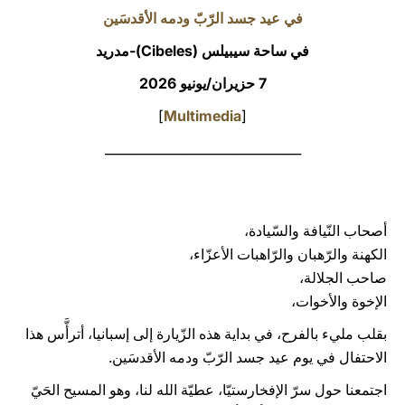
في عيد جسد الرّبّ ودمه الأقدسَين
LATINE
في ساحة سيبيلس
(Cibeles)-مدريد
7 حزيران/يونيو 2026
]
Multimedia
[
_______________________________
أصحاب النّيافة والسّيادة،
الكهنة والرّهبان والرّاهبات الأعزّاء،
صاحب الجلالة،
الإخوة والأخوات،
بقلب مليء بالفرح، في بداية هذه الزّيارة إلى إسبانيا، أترأَّس هذا
الاحتفال في يوم عيد جسد الرّبّ ودمه الأقدسَين.
اجتمعنا حول سرّ الإفخارستيّا، عطيّة الله لنا، وهو المسيح الحَيّ