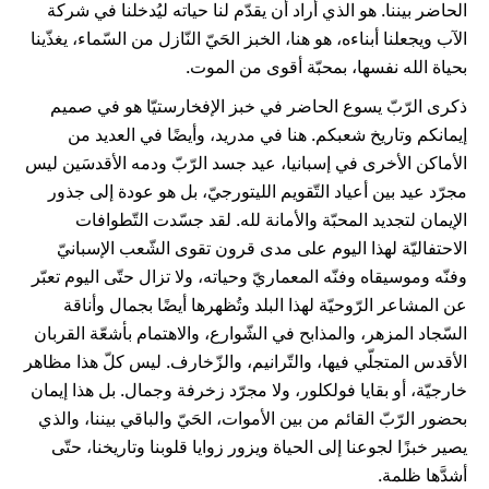
الحاضر بيننا. هو الذي أراد أن يقدّم لنا حياته ليُدخلنا في شركة
الآب ويجعلنا أبناءه، هو هنا، الخبز الحَيّ النّازل من السّماء، يغذّينا
بحياة الله نفسها، بمحبّة أقوى من الموت.
ذكرى الرّبّ يسوع الحاضر في خبز الإفخارستيّا هو في صميم
إيمانكم وتاريخ شعبكم. هنا في مدريد، وأيضًا في العديد من
الأماكن الأخرى في إسبانيا، عيد جسد الرّبّ ودمه الأقدسَين ليس
مجرّد عيد بين أعياد التّقويم الليتورجيّ، بل هو عودة إلى جذور
الإيمان لتجديد المحبّة والأمانة لله. لقد جسّدت التّطوافات
الاحتفاليّة لهذا اليوم على مدى قرون تقوى الشّعب الإسبانيّ
وفنّه وموسيقاه وفنّه المعماريّ وحياته، ولا تزال حتّى اليوم تعبّر
عن المشاعر الرّوحيّة لهذا البلد وتُظهرها أيضًا بجمال وأناقة
السّجاد المزهر، والمذابح في الشّوارع، والاهتمام بأشعّة القربان
الأقدس المتجلّي فيها، والتّرانيم، والزّخارف. ليس كلّ هذا مظاهر
خارجيّة، أو بقايا فولكلور، ولا مجرّد زخرفة وجمال. بل هذا إيمان
بحضور الرّبّ القائم من بين الأموات، الحَيّ والباقي بيننا، والذي
يصير خبزًا لجوعنا إلى الحياة ويزور زوايا قلوبنا وتاريخنا، حتّى
أشدَّها ظلمة.