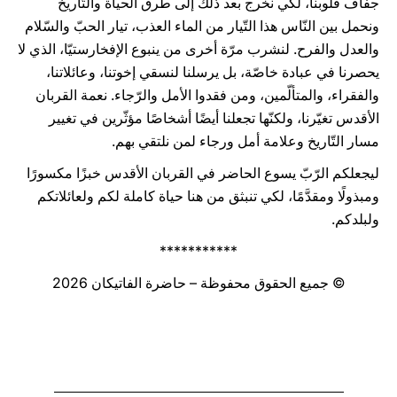
جفاف قلوبنا، لكي نخرج بعد ذلك إلى طرق الحياة والتّاريخ
ونحمل بين النّاس هذا التّيار من الماء العذب، تيار الحبّ والسّلام
والعدل والفرح. لنشرب مرّة أخرى من ينبوع الإفخارستيّا، الذي لا
يحصرنا في عبادة خاصّة، بل يرسلنا لنسقي إخوتنا، وعائلاتنا،
والفقراء، والمتألّمين، ومن فقدوا الأمل والرّجاء. نعمة القربان
الأقدس تغيّرنا، ولكنّها تجعلنا أيضًا أشخاصًا مؤثّرين في تغيير
مسار التّاريخ وعلامة أمل ورجاء لمن نلتقي بهم.
ليجعلكم الرّبّ يسوع الحاضر في القربان الأقدس خبزًا مكسورًا
ومبذولًا ومقدَّمًا، لكي تنبثق من هنا حياة كاملة لكم ولعائلاتكم
ولبلدكم.
***********
© جميع الحقوق محفوظة – حاضرة الفاتيكان 2026