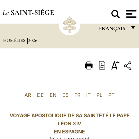
Le
SAINT-SIÈGE
FRANÇAIS
HOMÉLIES
2026
FRANÇAIS
ENGLISH
ITALIANO
PORTUGUÊS
ESPAÑOL
AR
-
DE
-
EN
-
ES
-
FR
-
IT
-
PL
-
PT
DEUTSCH
POLSKI
VOYAGE APOSTOLIQUE DE SA SAINTETÉ LE PAPE
LÉON XIV
العربيّة
EN
ESPAGNE
中文