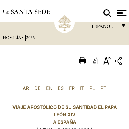
La
SANTA SEDE
ESPAÑOL
HOMILÍAS
2026
FRANÇAIS
ENGLISH
ITALIANO
PORTUGUÊS
ESPAÑOL
AR
-
DE
-
EN
-
ES
-
FR
-
IT
-
PL
-
PT
DEUTSCH
POLSKI
VIAJE APOSTÓLICO DE SU SANTIDAD EL PAPA
LEÓN XIV
العربيّة
A
ESPAÑA
中文