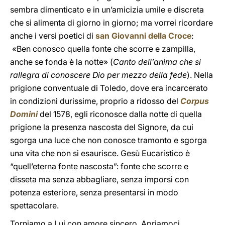
sembra dimenticato e in un’amicizia umile e discreta
che si alimenta di giorno in giorno; ma vorrei ricordare
anche i versi poetici di
san Giovanni della Croce
:
«Ben conosco quella fonte che scorre e zampilla,
anche se fonda è la notte» (
Canto dell’anima che si
rallegra di conoscere Dio per mezzo della fede
). Nella
prigione conventuale di Toledo, dove era incarcerato
in condizioni durissime, proprio a ridosso del
Corpus
Domini
del 1578, egli riconosce dalla notte di quella
prigione la presenza nascosta del Signore, da cui
sgorga una luce che non conosce tramonto e sgorga
una vita che non si esaurisce. Gesù Eucaristico è
“quell’eterna fonte nascosta”: fonte che scorre e
disseta ma senza abbagliare, senza imporsi con
potenza esteriore, senza presentarsi in modo
spettacolare.
Torniamo a Lui con amore sincero. Apriamoci