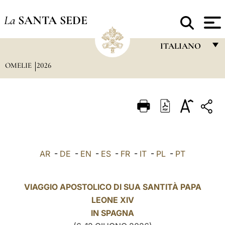
La
SANTA SEDE
ITALIANO
OMELIE
2026
FRANÇAIS
ENGLISH
ITALIANO
PORTUGUÊS
ESPAÑOL
AR
-
DE
-
EN
-
ES
-
FR
-
IT
-
PL
-
PT
DEUTSCH
POLSKI
VIAGGIO APOSTOLICO DI SUA SANTITÀ PAPA
LEONE XIV
العربيّة
IN
SPAGNA
中文