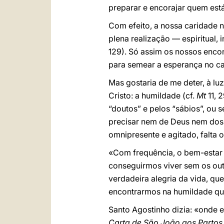
preparar e encorajar quem está 
Com efeito, a nossa caridade n
plena realização — espiritual, 
129). Só assim os nossos enco
para semear a esperança no c
Mas gostaria de me deter, à lu
Cristo: a humildade (cf.
Mt
11, 
“doutos” e pelos “sábios”, ou 
precisar nem de Deus nem dos o
omnipresente e agitado, falta 
«Com frequência, o bem-estar 
conseguirmos viver sem os out
verdadeira alegria da vida, qu
encontrarmos na humildade que
Santo Agostinho dizia: «onde es
Carta de São João aos Partos