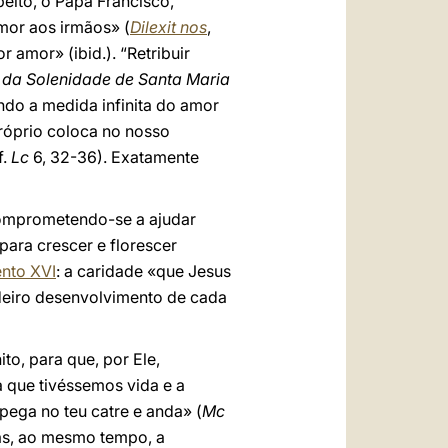
peito, o Papa Francisco,
mor aos irmãos» (
Dilexit nos
,
 amor» (ibid.). “Retribuir
 da Solenidade de Santa Maria
indo a medida infinita do amor
róprio coloca no nosso
f.
Lc
6, 32-36). Exatamente
 comprometendo-se a ajudar
ara crescer e florescer
nto XVI
: a caridade «que Jesus
adeiro desenvolvimento de cada
o, para que, por Ele,
a que tivéssemos vida e a
 pega no teu catre e anda» (
Mc
as, ao mesmo tempo, a