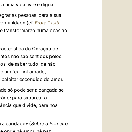
a uma vida livre e digna.
egrar as pessoas, para a sua
a comunidade (cf.
Fratelli tutti
,
 se transformarão numa ocasião
racterística do Coração de
entos não são sentidos pelos
mos, de saber tudo, de não
de um “eu” inflamado,
o palpitar escondido do amor.
ade só pode ser alcançada se
rário: para saborear a
ância que divide, para nos
á a caridade» (
Sobre a Primeira
 e onde há amor, há paz,