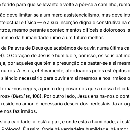
ferido para que se levante e volte a pôr-se a caminho, rumo 
ão deve limitar-se a um mero assistencialismo, mas deve int
intelectual e física — e a sua inserção digna e construtiva n
ntros, mesmo perante acontecimentos difíceis e dolorosos,
aminho da humanidade rumo a um futuro melhor.
z da Palavra de Deus que acabámos de ouvir, numa última ca
29). O Coração de Jesus é humilde e, por isso, os seus batim
seja, por aqueles que têm a presunção de bastar-se a si mes
utros. A estes, efetivamente, atordoados pelos estrépitos 
o silêncio necessário para ouvir em si mesmos e nos irmãos 
torna-nos cegos, a ponto de pensarmos que a nossa felicid
ros» (
Dilexi te
, 108). Por outro lado, Jesus ensina-nos o cont
e reside no amor, é necessário descer dos pedestais da arrog
 nos faz irmãos.
tá a caridade, aí está a paz, e onde está a humildade, aí est
, Prólogo). É assim. Onde há verdadeira humildade, há amor,