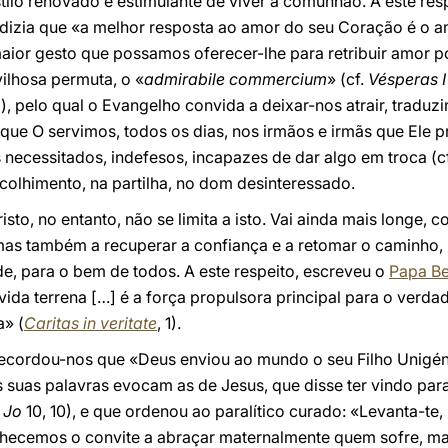
stilo renovado e estimulante de viver a comunhão. A este res
, dizia que «a melhor resposta ao amor do seu Coração é o a
aior gesto que possamos oferecer-lhe para retribuir amor por
ilhosa permuta, o «
admirabile commercium
» (cf.
Vésperas I
a), pelo qual o Evangelho convida a deixar-nos atrair, traduz
ue O servimos, todos os dias, nos irmãos e irmãs que Ele p
necessitados, indefesos, incapazes de dar algo em troca (c
colhimento, na partilha, no dom desinteressado.
sto, no entanto, não se limita a isto. Vai ainda mais longe,
mas também a recuperar a confiança e a retomar o caminho, p
e, para o bem de todos. A este respeito, escreveu o
Papa Be
ida terrena […] é a força propulsora principal para o verd
a» (
Caritas in veritate
, 1).
ecordou-nos que «Deus enviou ao mundo o seu Filho Unigénit
s suas palavras evocam as de Jesus, que disse ter vindo par
.
Jo
10, 10), e que ordenou ao paralítico curado: «Levanta-te,
nhecemos o convite a abraçar maternalmente quem sofre, m