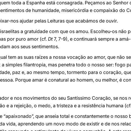
quem toda a Espanha está consagrada. Peçamos ao Senhor 
entimentos de humanidade, misericórdia e compaixão do C
xar-nos ajudar pelas Leituras que acabámos de ouvir.
israelitas a gratuidade com que os amou. Escolheu-os não p
mas por puro amor (cf.
Dt
7, 7-9), e continuará sempre a amá
ndam aos seus sentimentos.
qual tem as suas raízes a nossa vocação ao amor, que não se
a simples filantropia, mas penetra todo o nosso ser: fogo pa
berdade, paz e, ao mesmo tempo, tormento para o coração, qu
essoa. Porque amar é conatural ao homem, ou melhor, é con
dor e nos movimentos do seu Santíssimo Coração, se nos rev
e a rejeição, o medo, a tristeza e a resistência humana (cf
e “apaixonado”, que anseia total e constantemente o nosso b
 vida, aprendendo um novo modo de existir e de nos relaci