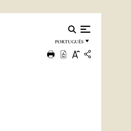
PORTUGUÊS
FRANÇAIS
ENGLISH
ITALIANO
PORTUGUÊS
ESPAÑOL
DEUTSCH
POLSKI