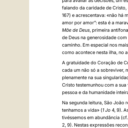
para avaliar as decisões, um e
falando da caridade de Cristo
167) e acrescentava: «não há m
amor por amor”: esta é a marav
Mãe de Deus
, primeira antífon
de Deus na generosidade com q
caminho. Em especial nos mais 
como acontece nesta ilha, no a
A gratuidade do Coração de Cri
cada um não só a sobreviver, 
plenamente na sua singularidad
Cristo testemunhou com a sua v
pessoa e da humanidade inteir
Na segunda leitura, São João r
tenhamos a vida» (
1 Jo
4, 9). A
tivéssemos em abundância (cf
2, 9). Nestas expressões reco