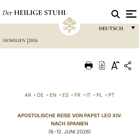
Der
HEILIGE STUHL
DEUTSCH
HOMILIEN
2026
FRANÇAIS
ENGLISH
ITALIANO
PORTUGUÊS
ESPAÑOL
AR
-
DE
-
EN
-
ES
-
FR
-
IT
-
PL
-
PT
DEUTSCH
POLSKI
APOSTOLISCHE REISE VON PAPST LEO XIV.
NACH
SPANIEN
العربيّة
(6.-12. JUNI 2026)
中文