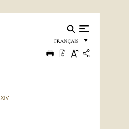
FRANÇAIS
FRANÇAIS
ENGLISH
ITALIANO
PORTUGUÊS
ESPAÑOL
XIV
DEUTSCH
POLSKI