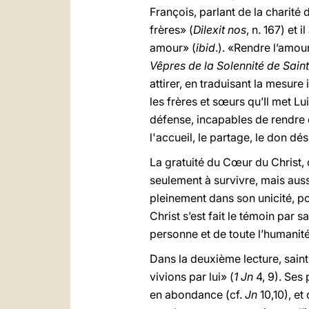
François, parlant de la charité
frères» (
Dilexit nos
, n. 167) et 
amour» (
ibid
.). «Rendre l’amour
Vêpres de la Solennité de Sain
attirer, en traduisant la mesur
les frères et sœurs qu’Il met L
défense, incapables de rendre 
l'accueil, le partage, le don dés
La gratuité du Cœur du Christ, 
seulement à survivre, mais auss
pleinement dans son unicité, po
Christ s’est fait le témoin par
personne et de toute l’humanité
Dans la deuxième lecture, sain
vivions par lui» (
1 Jn
4, 9). Ses 
en abondance (cf.
Jn
10,10), et