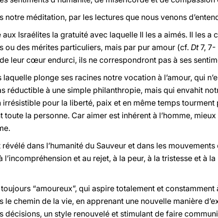
s notre méditation, par les lectures que nous venons d’enten
ux Israélites la gratuité avec laquelle Il les a aimés. Il les a
s ou des mérites particuliers, mais par pur amour (cf.
Dt
7, 7-
de leur cœur endurci, ils ne correspondront pas à ses sentim
s laquelle plonge ses racines notre vocation à l’amour, qui n’e
as réductible à une simple philanthropie, mais qui envahit notr
an irrésistible pour la liberté, paix et en même temps tourment
 toute la personne. Car aimer est inhérent à l’homme, mieux e
me.
st révélé dans l’humanité du Sauveur et dans les mouvements
’incompréhension et au rejet, à la peur, à la tristesse et à l
 toujours “amoureux”, qui aspire totalement et constamment à
 le chemin de la vie, en apprenant une nouvelle manière d’exis
les décisions, un style renouvelé et stimulant de faire commun