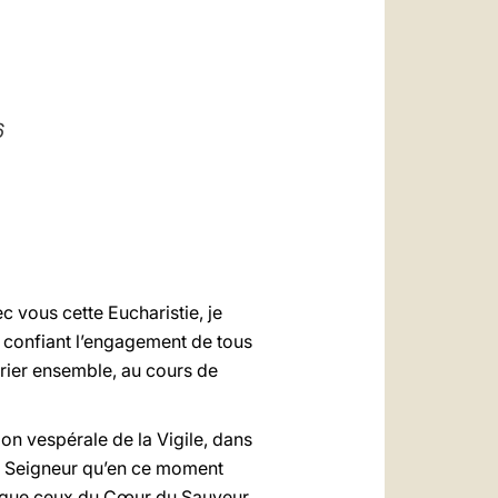
العربيّة
中文
LATINE
6
c vous cette Eucharistie, je
ui confiant l’engagement de tous
prier ensemble, au cours de
tion vespérale de la Vigile, dans
u Seigneur qu’en ce moment
n que ceux du Cœur du Sauveur.