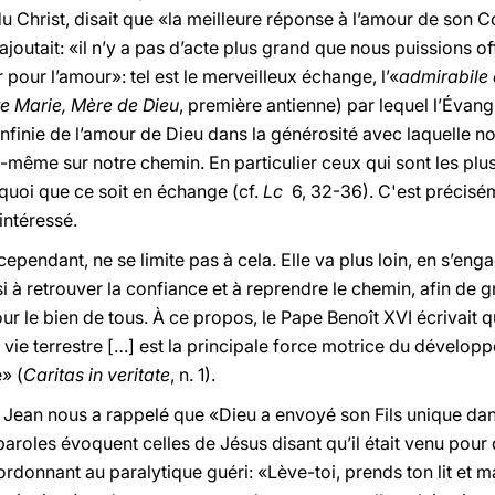
 du Christ, disait que «la meilleure réponse à l’amour de son 
il ajoutait: «il n’y a pas d’acte plus grand que nous puissions 
 pour l’amour»: tel est le merveilleux échange, l’«
admirabil
te Marie, Mère de Dieu
, première antienne) par lequel l’Évangi
e infinie de l’amour de Dieu dans la générosité avec laquelle 
ui-même sur notre chemin. En particulier ceux qui sont les plu
quoi que ce soit en échange (cf.
Lc
6, 32-36). C'est précisém
intéressé.
cependant, ne se limite pas à cela. Elle va plus loin, en s’en
i à retrouver la confiance et à reprendre le chemin, afin de g
ur le bien de tous. À ce propos, le Pape Benoît XVI écrivait q
 sa vie terrestre […] est la principale force motrice du dével
» (
Caritas in veritate
, n. 1).
t Jean nous a rappelé que «Dieu a envoyé son Fils unique da
paroles évoquent celles de Jésus disant qu’il était venu pour 
 ordonnant au paralytique guéri: «Lève-toi, prends ton lit et 