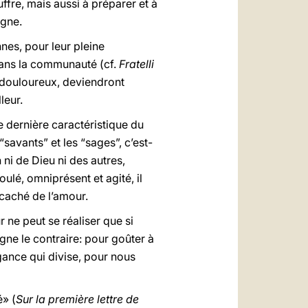
ffre, mais aussi à préparer et à
igne.
nnes, pour leur pleine
e dans la communauté (cf.
Fratelli
t douloureux, deviendront
leur.
e dernière caractéristique du
savants” et les “sages”, c’est-
 ni de Dieu ni des autres,
ulé, omniprésent et agité, il
caché de l’amour.
 ne peut se réaliser que si
igne le contraire: pour goûter à
ogance qui divise, pour nous
é» (
Sur la première lettre de