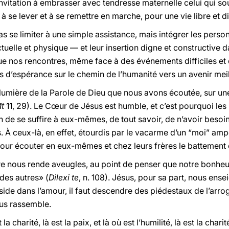
nvitation à embrasser avec tendresse maternelle celui qui sou
à se lever et à se remettre en marche, pour une vie libre et d
pas se limiter à une simple assistance, mais intégrer les perso
lectuelle et physique — et leur insertion digne et constructiv
i que nos rencontres, même face à des événements difficiles e
 d’espérance sur le chemin de l’humanité vers un avenir meil
a lumière de la Parole de Dieu que nous avons écoutée, sur un
t
11, 29). Le Cœur de Jésus est humble, et c’est pourquoi les “
n de se suffire à eux-mêmes, de tout savoir, de n’avoir besoin
 À ceux-là, en effet, étourdis par le vacarme d’un “moi” ampo
our écouter en eux-mêmes et chez leurs frères le battement 
être nous rende aveugles, au point de penser que notre bonheur
des autres» (
Dilexi te
, n. 108). Jésus, pour sa part, nous ense
 réside dans l’amour, il faut descendre des piédestaux de l’arr
ous rassemble.
a charité, là est la paix, et là où est l’humilité, là est la charit