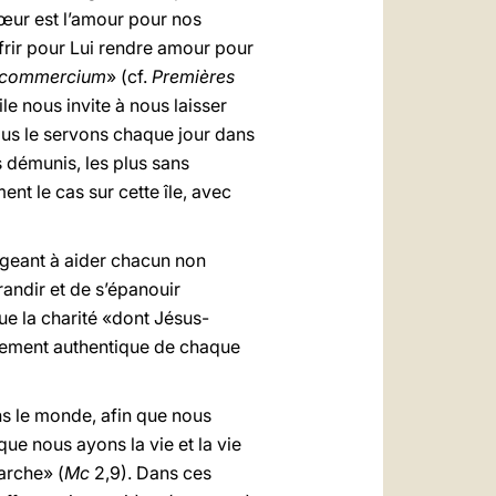
Cœur est l’amour pour nos
offrir pour Lui rendre amour pour
e commercium
» (cf.
Premières
le nous invite à nous laisser
nous le servons chaque jour dans
s démunis, les plus sans
ent le cas sur cette île, avec
gageant à aider chacun non
randir et de s’épanouir
ue la charité «dont Jésus-
oppement authentique de chaque
ns le monde, afin que nous
que nous ayons la vie et la vie
marche» (
Mc
2,9). Dans ces