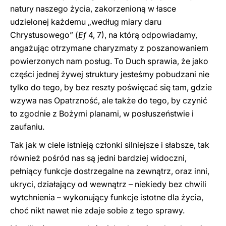
natury naszego życia, zakorzenioną w łasce
udzielonej każdemu „według miary daru
Chrystusowego” (
Ef
4, 7), na którą odpowiadamy,
angażując otrzymane charyzmaty z poszanowaniem
powierzonych nam posług. To Duch sprawia, że jako
części jednej żywej struktury jesteśmy pobudzani nie
tylko do tego, by bez reszty poświęcać się tam, gdzie
wzywa nas Opatrzność, ale także do tego, by czynić
to zgodnie z Bożymi planami, w posłuszeństwie i
zaufaniu.
Tak jak w ciele istnieją członki silniejsze i słabsze, tak
również pośród nas są jedni bardziej widoczni,
pełniący funkcje dostrzegalne na zewnątrz, oraz inni,
ukryci, działający od wewnątrz – niekiedy bez chwili
wytchnienia – wykonujący funkcje istotne dla życia,
choć nikt nawet nie zdaje sobie z tego sprawy.