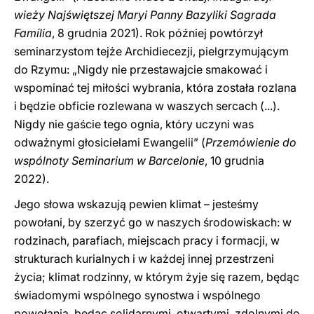
wieży Najświętszej Maryi Panny Bazyliki Sagrada
Família
, 8 grudnia 2021). Rok później powtórzył
seminarzystom tejże Archidiecezji, pielgrzymującym
do Rzymu: „Nigdy nie przestawajcie smakować i
wspominać tej miłości wybrania, która została rozlana
i będzie obficie rozlewana w waszych sercach (...).
Nigdy nie gaście tego ognia, który uczyni was
odważnymi głosicielami Ewangelii” (
Przemówienie do
wspólnoty Seminarium w Barcelonie
, 10 grudnia
2022).
Jego słowa wskazują pewien klimat – jesteśmy
powołani, by szerzyć go w naszych środowiskach: w
rodzinach, parafiach, miejscach pracy i formacji, w
strukturach kurialnych i w każdej innej przestrzeni
życia; klimat rodzinny, w którym żyje się razem, będąc
świadomymi wspólnego synostwa i wspólnego
powołania, będąc solidarnymi, otwartymi, zdolnymi do