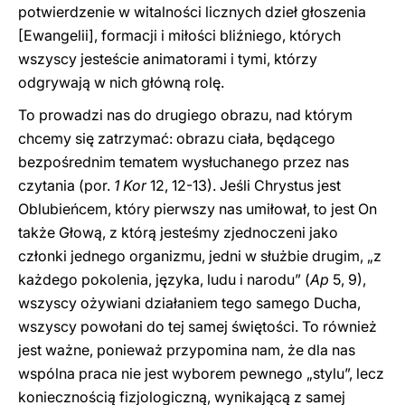
potwierdzenie w witalności licznych dzieł głoszenia
[Ewangelii], formacji i miłości bliźniego, których
wszyscy jesteście animatorami i tymi, którzy
odgrywają w nich główną rolę.
To prowadzi nas do drugiego obrazu, nad którym
chcemy się zatrzymać: obrazu ciała, będącego
bezpośrednim tematem wysłuchanego przez nas
czytania (por.
1 Kor
12, 12-13). Jeśli Chrystus jest
Oblubieńcem, który pierwszy nas umiłował, to jest On
także Głową, z którą jesteśmy zjednoczeni jako
członki jednego organizmu, jedni w służbie drugim, „z
każdego pokolenia, języka, ludu i narodu” (
Ap
5, 9),
wszyscy ożywiani działaniem tego samego Ducha,
wszyscy powołani do tej samej świętości. To również
jest ważne, ponieważ przypomina nam, że dla nas
wspólna praca nie jest wyborem pewnego „stylu”, lecz
koniecznością fizjologiczną, wynikającą z samej