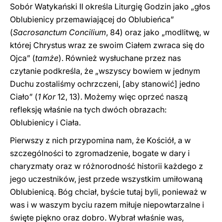
Sobór Watykański II określa Liturgię Godzin jako „głos
Oblubienicy przemawiającej do Oblubieńca”
(
Sacrosanctum Concilium
, 84) oraz jako „modlitwę, w
której Chrystus wraz ze swoim Ciałem zwraca się do
Ojca” (
tamże
). Również wysłuchane przez nas
czytanie podkreśla, że „wszyscy bowiem w jednym
Duchu zostaliśmy ochrzczeni, [aby stanowić] jedno
Ciało” (
1 Kor
12, 13). Możemy więc oprzeć naszą
refleksję właśnie na tych dwóch obrazach:
Oblubienicy i Ciała.
Pierwszy z nich przypomina nam, że Kościół, a w
szczególności to zgromadzenie, bogate w dary i
charyzmaty oraz w różnorodność historii każdego z
jego uczestników, jest przede wszystkim umiłowaną
Oblubienicą. Bóg chciał, byście tutaj byli, ponieważ w
was i w waszym byciu razem miłuje niepowtarzalne i
święte piękno oraz dobro. Wybrał właśnie was,