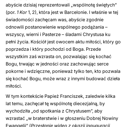
abyście dzisiaj reprezentowali „wspólnotę świętych”
(por.
1 Kor
1, 2), która jest w Barcelonie. I właśnie w tej
świadomości zachęcam was, abyście zgodnie
odnowili postanowienie wspólnego podążania –
wszyscy, wierni i Pasterze – śladami Chrystusa ku
pełni życia. Kościół jest owocem aktu miłości, który go
poprzedza i który pochodzi od Boga. Przede
wszystkim zaś wzrasta on, pozwalając się kochać
Bogu, trwając w jedności oraz zachowując serce
pokorne i wdzięczne, ponieważ tylko ten, kto pozwala
się kochać Bogu, może wraz z innymi budować dzieła
miłości.
W tym kontekście Papież Franciszek, zaledwie kilka
lat temu, zachęcał tę wspólnotę diecezjalną, by
wychodziła „od spotkania z Chrystusem”, aby
wzrastać „w braterstwie i w głoszeniu Dobrej Nowiny
Ewangelii” (
Przesłanie wideo z okazji inauguracji