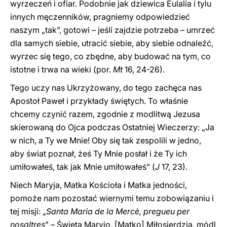
wyrzeczeń i ofiar. Podobnie jak dziewica Eulalia i tylu
innych męczenników, pragniemy odpowiedzieć
naszym „tak”, gotowi – jeśli zajdzie potrzeba – umrzeć
dla samych siebie, utracić siebie, aby siebie odnaleźć,
wyrzec się tego, co zbędne, aby budować na tym, co
istotne i trwa na wieki (por.
Mt
16, 24-26).
Tego uczy nas Ukrzyżowany, do tego zachęca nas
Apostoł Paweł i przykłady świętych. To właśnie
chcemy czynić razem, zgodnie z modlitwą Jezusa
skierowaną do Ojca podczas Ostatniej Wieczerzy: „Ja
w nich, a Ty we Mnie! Oby się tak zespolili w jedno,
aby świat poznał, żeś Ty Mnie posłał i że Ty ich
umiłowałeś, tak jak Mnie umiłowałeś” (
J
17, 23).
Niech Maryja, Matka Kościoła i Matka jedności,
pomoże nam pozostać wiernymi temu zobowiązaniu i
tej misji: „
Santa Maria de la Mercè, pregueu per
nosaltres
” – Święta Maryjo, [Matko] Miłosierdzia, módl