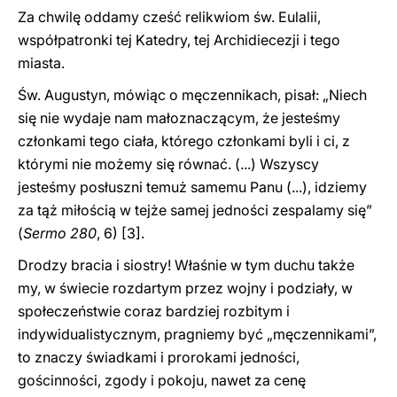
Za chwilę oddamy cześć relikwiom św. Eulalii,
współpatronki tej Katedry, tej Archidiecezji i tego
miasta.
Św. Augustyn, mówiąc o męczennikach, pisał: „Niech
się nie wydaje nam małoznaczącym, że jesteśmy
członkami tego ciała, którego członkami byli i ci, z
którymi nie możemy się równać. (...) Wszyscy
jesteśmy posłuszni temuż samemu Panu (...), idziemy
za tąż miłością w tejże samej jedności zespalamy się”
(
Sermo 280
, 6)
[3].
Drodzy bracia i siostry! Właśnie w tym duchu także
my, w świecie rozdartym przez wojny i podziały, w
społeczeństwie coraz bardziej rozbitym i
indywidualistycznym, pragniemy być „męczennikami”,
to znaczy świadkami i prorokami jedności,
gościnności, zgody i pokoju, nawet za cenę