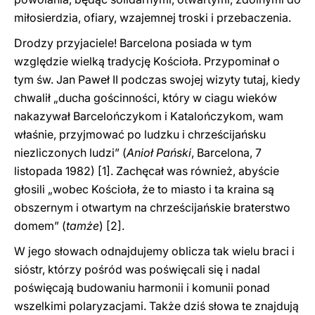
miłosierdzia, ofiary, wzajemnej troski i przebaczenia.
Drodzy przyjaciele! Barcelona posiada w tym
względzie wielką tradycję Kościoła. Przypominał o
tym św. Jan Paweł II podczas swojej wizyty tutaj, kiedy
chwalił „ducha gościnności, który w ciagu wieków
nakazywał Barcelończykom i Katalończykom, wam
właśnie, przyjmować po ludzku i chrześcijańsku
niezliczonych ludzi” (
Anioł Pański
, Barcelona, 7
listopada 1982)
[1]. Zachęcał was również, abyście
głosili „wobec Kościoła, że to miasto i ta kraina są
obszernym i otwartym na chrześcijańskie braterstwo
domem” (
tamże
)
[2].
W jego słowach odnajdujemy oblicza tak wielu braci i
sióstr, którzy pośród was poświęcali się i nadal
poświęcają budowaniu harmonii i komunii ponad
wszelkimi polaryzacjami. Także dziś słowa te znajdują