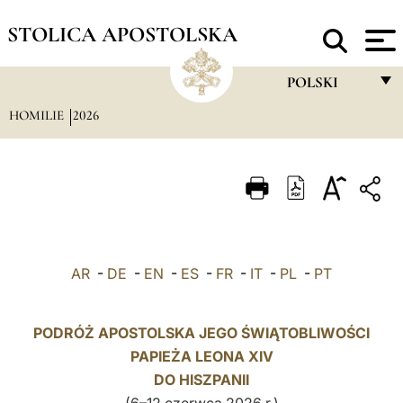
STOLICA APOSTOLSKA
POLSKI
HOMILIE
2026
FRANÇAIS
ENGLISH
ITALIANO
PORTUGUÊS
ESPAÑOL
AR
-
DE
-
EN
-
ES
-
FR
-
IT
-
PL
-
PT
DEUTSCH
POLSKI
PODRÓŻ APOSTOLSKA JEGO ŚWIĄTOBLIWOŚCI
PAPIEŻA LEONA XIV
العربيّة
DO HISZPANII
中文