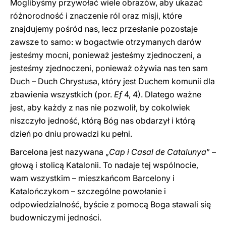
Moglibyśmy przywołać wiele obrazów, aby ukazać
różnorodność i znaczenie ról oraz misji, które
znajdujemy pośród nas, lecz przesłanie pozostaje
zawsze to samo: w bogactwie otrzymanych darów
jesteśmy mocni, ponieważ jesteśmy zjednoczeni, a
jesteśmy zjednoczeni, ponieważ ożywia nas ten sam
Duch – Duch Chrystusa, który jest Duchem komunii dla
zbawienia wszystkich (por.
Ef
4, 4). Dlatego ważne
jest, aby każdy z nas nie pozwolił, by cokolwiek
niszczyło jedność, którą Bóg nas obdarzył i którą
dzień po dniu prowadzi ku pełni.
Barcelona jest nazywana „
Cap i Casal de Catalunya
” –
głową i stolicą Katalonii. To nadaje tej wspólnocie,
wam wszystkim – mieszkańcom Barcelony i
Katalończykom – szczególne powołanie i
odpowiedzialność, byście z pomocą Boga stawali się
budowniczymi jedności.