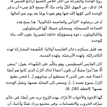
روح الوَحدة والشّركة من أجل خلاص الجميع (راجع أفسس 4،
4). لذلك، من المهمّ، لكلّ واحد منّا، ألّا نسمح لأيّ شيء أن يدمّر
الوَحدة التي كوّنها الله فيها وهو يقودنا يومًا بعد يوم نحو كمالها.
تُدعى برشلونة ”الرّأس والعاصمة لكتالونيا“. هذا يمنح هذه
الجماعة المسيحيّة، ويمنحكم جميعًا، أيّها البرشلونيّون
والكتالونيّون، دعوة ومسؤوليّة خاصّة لتصيروا، بعَون الله، بناة
للوَحدة.
بعد قليل سنكرّم ذخائر القدّيسة أولاليا، الشّفيعة المشاركة لهذه
الكاتدرائيّة، ولهذه الأبرشيّة، ولهذه المدينة.
كان القدّيس أغسطينس، وهو يتكلّم على الشّهداء، يقول: "ينبغي
ألّا نعدّ أمرًا ضئيلًا أن نكون أعضاءً لذاك الرّبّ الذي كانوا هم أيضًا
أعضاءً فيه، نحن الذين لا نستطيع أن نساويهم [...] فنحن نطيع
الرّبّ يسوع نفسه [...]، ونسعى إلى المحبّة نفسها، ونقبل الوَحدة
نفسها" (
العظة
280، 6).
أيّها الإخوة والأخوات الأعزّاء، بهذه الرّوح نريد نحن أيضًا، في عالَم
تمزّقه الحروب والانقسامات، وفي مجتمع يزداد تفتتًا وأنانيةً، أن