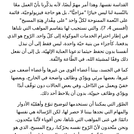
القداسة نفسها. وهذا أمر مهمّ أيضًا، لأنه يذكّرنا بأنّ العمل معًا
بالنّسبة لنا ليس خيارًا ”مزاجيًّا“، بل هو حاجة فيزيولوجيّة، قائمة
على النّعمة الممنوحة لكلّ واحد "على مِقْدارِ هِبَةِ المسيح"
(أفسس 4، 7)، والتي نستجيب لها بتقاسم المواهب التي نلناها
في إطار احترام الخدمات الموكولة إلى كلّ واحد. الرّوح هو الذي
يدفعنا، كأجزاء من بنية حيّة واحدة، ليس فقط إلى أن نبذل
أنفسنا بدون تحفظ حيثما تدعونا العناية الإلهيّة، بل إلى أن نفعل
ذلك وفقًا لمشيئة الله، في الطّاعة والثّقة.
كما في الجسد، بيننا أعضاء أقوى من غيرها وأعضاء أضعف من
غيرها، بعضها مرئي ويؤدّي وظائف واضحة في الخارج، وبعضها
خفيّ ويعمل من الدّاخل، وفي بعض الحالات دون توقّف أبدًا
ويؤدّي وظائف حيويّة، بدون أن يلاحظ أحد ذلك.
الصّوّر التي يمكننا أن نستخدمها لتوضيح تنوّع وأهمّيّة الأدوار
والمهام التي نجدها بيننا لا حصر لها، لكن الرّسالة هي نفسها
دائمًا: في غنى المواهب التي نلناها، نحن أقوياء لأنّنا متّحدون،
ونحن متّحدون لأنّ الرّوح نفسه يحرّكنا، روح المسيح، الذي هو