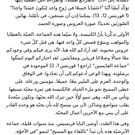
تؤكّد أيضًا أنّنا "اعتَمَدْنا جَميعًا في رُوحٍ واحِد لِنَكونَ جَسَدًا واحِدًا"
(1 قورنتس 12، 13). يمكننا إذن أن نستعين، في تأمّلنا، بهاتَين
الصّورَتَين تحديدًا: صورة العروس وصورة الجسد.
الأولى تذكّرنا بأنّ الكنيسة، ولا سيّما هذه الجماعة، الغنيّة بالعطايا
والمواهب وبتنوّع قصص كلّ واحد فيها، هي قبل كلّ شيء
عروس محبوبة. لقد أرادكم الله هنا، لأنّه يرى فيكم وفي وجودكم
معًا جمالًا وصلاحًا فريدَين ومقدَّسَين. لقد اختاركم اليوم لتمثّلوا
”جماعة القدّيسين“ (راجع 1 قورنتس 1، 2) الموجودة في
برشلونة. وبهذا الوعي أدعوكم إلى أن تجدّدوا، في الوفاق
والوَحدة، العزم على السّير معًا، جميعًا، مؤمنين ورعاة، على
خطى المسيح نحو ملء الحياة. فالكنيسة هي ثمرة محبّة تسبقها
وتأتي من الله، وهي تنمو أوّلًا حين تترك الله يحبّها، وتكون متّحدةً
بقلب متواضع وشاكر، لأن من يسمح لله بأن يحبّه هو وحده القادر
على أن يبني مع الآخرين أعمال المحبّة.
وفي هذا الصّدد، أوصى البابا فرنسيس، منذ سنوات قليلة، جماعة
الأبرشيّة هذه بأن تبدأ "باللقاء مع المسيح" لتنمو "في الأخوّة،