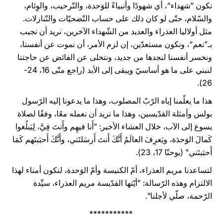
نكون ”شهداء“، أي شهودًا وأنبياءً للوَحدة، والتّرحيب، والوِئام،
والسّلام، حتّى لو كان ذلك على حساب التّضحيّات والتّنازلات.
مثل أولاليا العذراء والعديد من الشّهداء الآخرين، نريد أن نجيب
بـ”نعم“، ونكون مستعدّين، إن لزم الأمر، أن نموت عن أنفسنا،
ونخسر أنفسنا لنجدها من جديد، ونتخلى عن الفائض عن حاجتنا
لنبني على ما هو أساسيّ ويبقى إلى الأبد (راجع متّى 16، 24-
26).
هذا ما يعلّمنا إياه الرّبّ المصلوب، وهذا ما يدعونا إليه الرّسول
بولس وأمثلة القدّيسين، وهذا ما نريد أن نعمله معًا، وفقًا لصلاة
يسوع إلى الآب، خلال العشاء الأخير: "أَنا فيهِم وأَنتَ فِيَّ، لِيَبلُغوا
كَمالَ الوَحدَة، ويَعرِفَ العالَمُ أَنَّكَ أَنتَ أَرسَلتَني، وأَنَّكَ أَحبَبتَهم كَمَا
أَحبَبتَني" (يوحنّا 17، 23).
لتساعدنا مريم العذراء، أمّ الكنيسة وأمّ الوَحدة، لنكون أمناء لهذا
الالتزام وهذه الرّسالة: "أيّتها القدّيسة مريم العذراء، سيِّدة
الرّحمة، صلّي لأجلنا".
***********