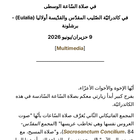
في صلاة السّاعة الوسطى
LATINE
في كاتدرائيّة الصّليب المقدّس والقدّيسة أولاليا (Eulalia) -
برشلونة
9 حزيران/يونيو 2026
]
Multimedia
[
_______________________________
أيّها الإخوة والأخوات الأعزّاء،
بفرح كبير أبدأ زيارتي معكم بصلاة السّاعة السّادسة في هذه
الكاتدرائيّة.
المجمع الفاتيكاني الثّاني يُعَرِّف صلاة السّاعات بأنّها "صوت
العروس نفسها وهي تخاطب عريسها" (
المجمع المقدّس-
Sacrosanctum Concilium
، 84)، و"صلاة المسيح، مع
جسده، إلى الآب" (
المرجع نفسه
). والقراءة التي أصغينا إليها