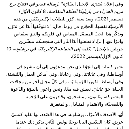
وفي إعلان بُشرَى الإنجيل السّارّة" (
رسالة فيديو في افتتاح برج
مريم العذراء في بازيليكا العائلة المقدّسة
، 8 كانون الأوّل/
ديسمبر 2021)، وبعد سنة، كرّر للطلاب الإكليريكيّين من هذه
الأبرشيّة نفسها، الحجَّاج في روما، قال: "لا تتوقّفوا أبدًا عن تذوّق
وتذكّر هذا الحبّ المفضّل المفاض في قلوبكم والذي سِيُفاض
وافرًا فيها […]. لا تطفئوا أبدًا النّار التي ستجعلكم مبشّرين
جريئين بالإنجيل" (
كلمة إلى الجماعة الإكليريكيّة في برشلونة
، 10
كانون الأوّل/ديسمبر 2022).
تشير كلماته إلى الجَوّ الذي نحن مدعوّون إلى أن ننشره في
أوساطنا، وفي عائلاتنا، وفي رعايانا، وفي أماكن العمل والتّنشئة،
وفي أوساط الكوريا الرّومانيّة، وفي كلّ مجال آخر من مجالات
الحياة: جَوّ عائليّ، نعيش فيه معًا، ونحن واعون بالبنوّة والدّعوة
المشتركة، وثابتون، ومنفتحون، وقادرون على الرّحمة،
والتّضحيّة، والاهتمام المتبادل، والمغفرة.
أيّها الأصدقاء الأعزّاء، برشلونة، في هذا الصّدد، لها تقليد كنسيّ
عريق. كان القدّيس البابا يوحنّا بولس الثّاني يذكر ذلك عندما