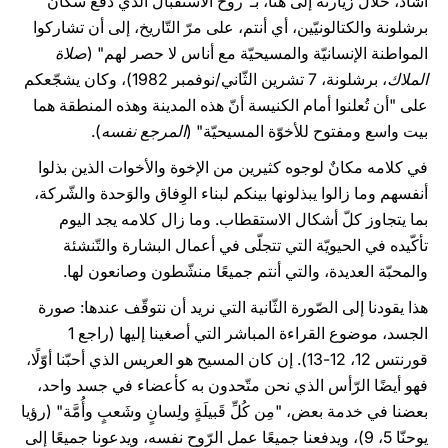
أشاد، خلال زيارته إلى هنا، بـ"روح الاستقبال الذي دفع سكان
برشلونة والكتالونيّين، أي أنتم، على مرّ التّاريخ، إلى أن تشاركوا
المواطنة الإنسانيّة والمسيحيّة مع أناس لا حصر لهم" (
صلاة
الملاك
، برشلونة، 7 تشرين الثّاني/نوفمبر 1982)، وكان يشجّعكم
على "أن تُعلنوا أمام الكنيسة أنّ هذه المدينة وهذه المنطقة هما
بيت واسع ومفتوح للأخوّة المسيحيّة" (
المرجع نفسه
).
في كلامه مكانٌ لوجوه كثيرين من الإخوة والأخوات الذين بذلوا
أنفسهم وما زالوا يبذلونها بينكم لبناء الوِفاق والوَحدة والشّركة،
بما يتجاوز كلّ أشكال الاستقطاب. وما زال كلامه يجد اليوم
تأكّيده في الحيويّة التي تتجلّى في أعمال البشارة والتّنشئة
والمحبّة العديدة، والتي أنتم جميعًا منشّطون وصانعون لها.
هذا يقودنا إلى الصّورة الثّانية التي نريد أن نتوقّف عندها: صورة
الجسد، موضوع القراءة المباشر التي أصغينا إليها (راجع 1
قورنتس 12، 12-13). إن كان المسيح هو العريس الذي أحبّنا أوّلًا،
فهو أيضًا الرّأس الذي نحن متّحدون به كأعضاء في جسد واحد،
بعضنا في خدمة بعض، "مِن كُلِّ قَبيلَةٍ ولِسانٍ وشَعبٍ وأُمَّة" (رؤيا
يوحنّا 5، 9)، ويدفعنا جميعًا عمل الرّوح نفسه، ويدعونا جميعًا إلى