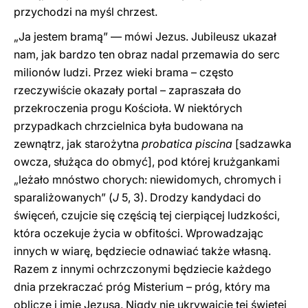
przychodzi na myśl chrzest.
„Ja jestem bramą” — mówi Jezus. Jubileusz ukazał
nam, jak bardzo ten obraz nadal przemawia do serc
milionów ludzi. Przez wieki brama – często
rzeczywiście okazały portal – zapraszała do
przekroczenia progu Kościoła. W niektórych
przypadkach chrzcielnica była budowana na
zewnątrz, jak starożytna
probatica piscina
[sadzawka
owcza, służąca do obmyć], pod której krużgankami
„leżało mnóstwo chorych: niewidomych, chromych i
sparaliżowanych” (
J
5, 3). Drodzy kandydaci do
święceń, czujcie się częścią tej cierpiącej ludzkości,
która oczekuje życia w obfitości. Wprowadzając
innych w wiarę, będziecie odnawiać także własną.
Razem z innymi ochrzczonymi będziecie każdego
dnia przekraczać próg Misterium – próg, który ma
oblicze i imię Jezusa. Nigdy nie ukrywajcie tej świętej