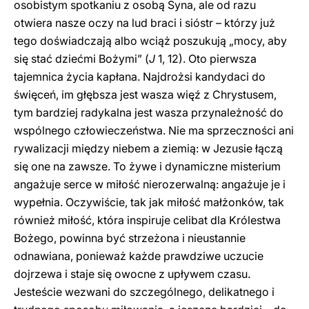
osobistym spotkaniu z osobą Syna, ale od razu
otwiera nasze oczy na lud braci i sióstr – którzy już
tego doświadczają albo wciąż poszukują „mocy, aby
się stać dziećmi Bożymi” (
J
1, 12). Oto pierwsza
tajemnica życia kapłana. Najdrożsi kandydaci do
święceń, im głębsza jest wasza więź z Chrystusem,
tym bardziej radykalna jest wasza przynależność do
wspólnego człowieczeństwa. Nie ma sprzeczności ani
rywalizacji między niebem a ziemią: w Jezusie łączą
się one na zawsze. To żywe i dynamiczne misterium
angażuje serce w miłość nierozerwalną: angażuje je i
wypełnia. Oczywiście, tak jak miłość małżonków, tak
również miłość, która inspiruje celibat dla Królestwa
Bożego, powinna być strzeżona i nieustannie
odnawiana, ponieważ każde prawdziwe uczucie
dojrzewa i staje się owocne z upływem czasu.
Jesteście wezwani do szczególnego, delikatnego i