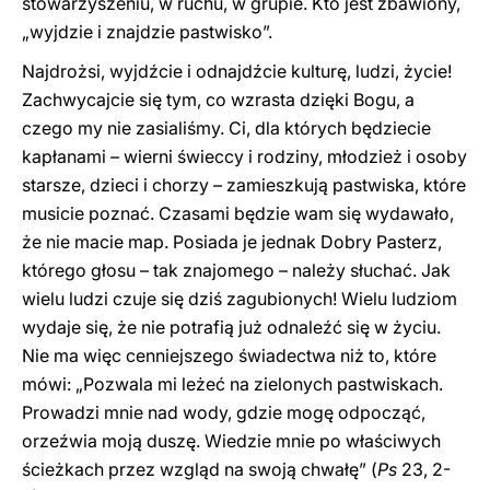
stowarzyszeniu, w ruchu, w grupie. Kto jest zbawiony,
„wyjdzie i znajdzie pastwisko”.
Najdrożsi, wyjdźcie i odnajdźcie kulturę, ludzi, życie!
Zachwycajcie się tym, co wzrasta dzięki Bogu, a
czego my nie zasialiśmy. Ci, dla których będziecie
kapłanami – wierni świeccy i rodziny, młodzież i osoby
starsze, dzieci i chorzy – zamieszkują pastwiska, które
musicie poznać. Czasami będzie wam się wydawało,
że nie macie map. Posiada je jednak Dobry Pasterz,
którego głosu – tak znajomego – należy słuchać. Jak
wielu ludzi czuje się dziś zagubionych! Wielu ludziom
wydaje się, że nie potrafią już odnaleźć się w życiu.
Nie ma więc cenniejszego świadectwa niż to, które
mówi: „Pozwala mi leżeć na zielonych pastwiskach.
Prowadzi mnie nad wody, gdzie mogę odpocząć,
orzeźwia moją duszę. Wiedzie mnie po właściwych
ścieżkach przez wzgląd na swoją chwałę” (
Ps
23, 2-