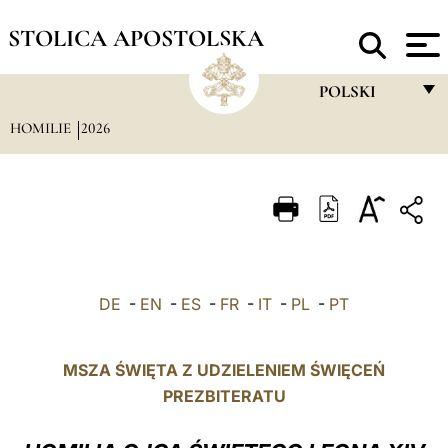
STOLICA APOSTOLSKA
POLSKI
HOMILIE
2026
FRANÇAIS
ENGLISH
ITALIANO
PORTUGUÊS
ESPAÑOL
DE
-
EN
-
ES
-
FR
-
IT
-
PL
-
PT
DEUTSCH
POLSKI
MSZA ŚWIĘTA Z UDZIELENIEM ŚWIĘCEŃ
PREZBITERATU
العربيّة
中文