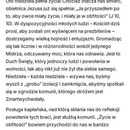
Oto niedziela pełna życia! Chociaż otacza nas śmierć,
obietnica Jezusa już się spełnia: „Ja przyszedłem po
to, aby owce miały życie, i miały je w obfitości” (
J
10,
10). W dyspozycyjności młodych ludzi – Kościół dziś
prosi, aby zostali oni wyświęceni na prezbiterów –
dostrzegamy wielką hojność i entuzjazm. Gromadząc
się tak licznie i w różnorodności wokół jedynego
Mistrza, odczuwamy moc, która nas odnawia. Jest to
Duch Święty, który jednoczy ludzi i powołania w
wolności, tak aby nikt już nie żył dla siebie samego.
Niedziela – każda niedziela – wzywa nas, byśmy
wyszli z „grobu” izolacji i zamknięcia, abyśmy spotkali
się w ogrodzie komunii, którego stróżem jest
Zmartwychwstały.
Posługa kapłańska, nad którą skłania nas do refleksji
powołanie tych braci, jest służbą komunii. „Życie w
obfitości” bowiem przychodzi do nas w bardzo