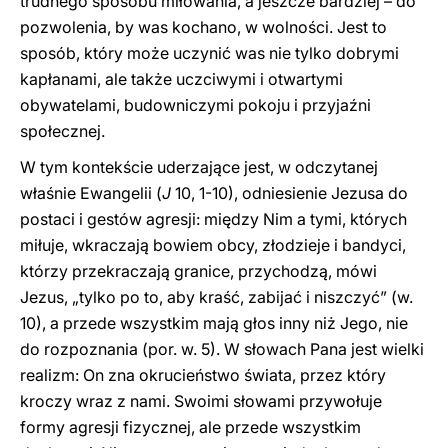
trudnego sposobu miłowania, a jeszcze bardziej – do
pozwolenia, by was kochano, w wolności. Jest to
sposób, który może uczynić was nie tylko dobrymi
kapłanami, ale także uczciwymi i otwartymi
obywatelami, budowniczymi pokoju i przyjaźni
społecznej.
W tym kontekście uderzające jest, w odczytanej
właśnie Ewangelii (
J
10, 1-10), odniesienie Jezusa do
postaci i gestów agresji: między Nim a tymi, których
miłuje, wkraczają bowiem obcy, złodzieje i bandyci,
którzy przekraczają granice, przychodzą, mówi
Jezus, „tylko po to, aby kraść, zabijać i niszczyć” (w.
10), a przede wszystkim mają głos inny niż Jego, nie
do rozpoznania (por. w. 5). W słowach Pana jest wielki
realizm: On zna okrucieństwo świata, przez który
kroczy wraz z nami. Swoimi słowami przywołuje
formy agresji fizycznej, ale przede wszystkim