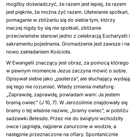
mogliby doświadczyć, że razem jest lepiej, że razem
jest pięknie, że można żyć razem. Ułatwianie spotkań,
pomaganie w zbliżaniu się do siebie tym, którzy
inaczej nigdy by się nie spotkali, zbliżanie
przeciwieństw stanowi jedno z celebracją Eucharystii i
sakramentu pojednania. Gromadzenie jest zawsze i na
nowo zakładaniem Kościoła.
W Ewangelii znaczący jest obraz, za pomocą którego
w pewnym momencie Jezus zaczyna mówić o sobie.
Opisywał siebie jako „pasterza”, ale słuchający wydają
się tego nie rozumieć. Wtedy zmienia metaforę:
„Zaprawdę, zaprawdę, powiadam wam: Ja jestem
bramą owiec” (
J
10, 7). W Jerozolimie znajdowały się
bramy o tej właśnie nazwie, „bramy owiec”, w pobliżu
sadzawki
Betesda
. Przez nie do świątyni wchodziły
owce i jagnięta, najpierw zanurzone w wodzie, a
następnie przeznaczone na ofiary. Spontanicznie