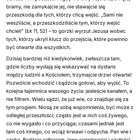
bramy, nie zamykajcie jej, nie stawajcie się
przeszkodą dla tych, którzy chcą wejść. „Sami nie
weszliście, a przeszkodziliście tym, którzy wejść
chcieli” (
Łk
11, 52) – to gorzki wyrzut Jezusa wobec
tych, którzy ukryli klucz do przejścia, które powinno
być otwarte dla wszystkich.
Dzisiaj bardziej niż kiedykolwiek, zwłaszcza tam,
gdzie liczby wydają się wskazywać na dystans
między ludźmi a Kościołem, trzymajcie drzwi otwarte!
Pozwólcie wchodzić i bądźcie gotowi, aby wyjść. To
kolejna tajemnica waszego życia: jesteście kanałem, a
nie filtrem. Wielu sądzi, że już wie, co znajduje się za
tym progiem. Niosą ze sobą wspomnienia, być może z
odległej przeszłości; często jest w nich coś żywego,
co nie wygasło i co przyciąga; czasami jednak jest
tam coś innego, co wciąż krwawi i odpycha. Pan wie i
czeka. Bądźcie odbiciem Jego cierpliwości i czułości.