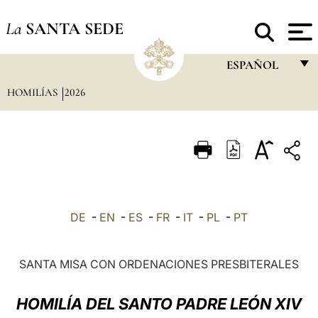
La
SANTA SEDE
ESPAÑOL
HOMILÍAS
2026
FRANÇAIS
ENGLISH
ITALIANO
PORTUGUÊS
ESPAÑOL
DE
-
EN
-
ES
-
FR
-
IT
-
PL
-
PT
DEUTSCH
POLSKI
SANTA MISA CON ORDENACIONES PRESBITERALES
العربيّة
HOMILÍA DEL SANTO PADRE LEÓN XIV
中文