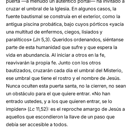
puerta —a menudo un auténtico portal— ha invitado a
cruzar el umbral de la Iglesia. En algunos casos, la
fuente bautismal se construía en el exterior, como la
antigua piscina probática, bajo cuyos pórticos «yacía
una multitud de enfermos, ciegos, lisiados y
paralíticos» (
Jn
5,3). Queridos ordenandos, siéntanse
parte de esta humanidad que sufre y que espera la
vida en abundancia. Al iniciar a otros en la fe,
reavivarán la propia fe. Junto con los otros
bautizados, cruzarán cada día el umbral del Misterio,
ese umbral que tiene el rostro y el nombre de Jesús.
Nunca oculten esta puerta santa, no la cierren, no sean
un obstáculo para el que quiere entrar. «No han
entrado ustedes, y a los que quieren entrar, se lo
impiden» (
Lc
11,52): es el reproche amargo de Jesús a
aquellos que escondieron la llave de un paso que
debía ser accesible a todos.