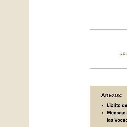
Deu
Anexos:
Librito d
Mensaje 
las Voca