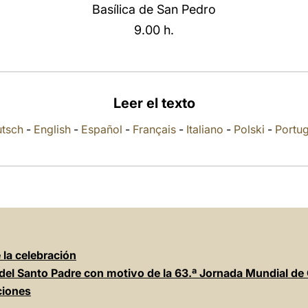
Basílica de San Pedro
9.00 h.
Leer el texto
tsch
-
English
-
Español
-
Français
-
Italiano
-
Polski
-
Portu
e la celebración
del Santo Padre con motivo de la 63.ª Jornada Mundial de
ciones