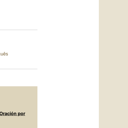
العربيّة
中文
LATINE
guês
 Oración por