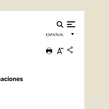
ESPAÑOL
FRANÇAIS
ENGLISH
ITALIANO
PORTUGUÊS
naciones
ESPAÑOL
DEUTSCH
POLSKI