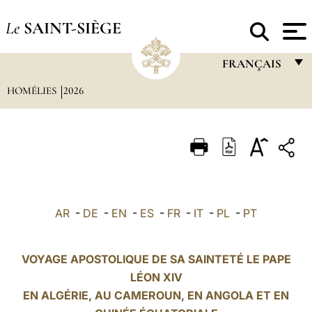
Le
SAINT-SIÈGE
FRANÇAIS
HOMÉLIES
2026
FRANÇAIS
ENGLISH
ITALIANO
PORTUGUÊS
ESPAÑOL
AR
-
DE
-
EN
-
ES
-
FR
-
IT
-
PL
-
PT
DEUTSCH
POLSKI
VOYAGE APOSTOLIQUE DE SA SAINTETÉ LE PAPE
LÉON XIV
العربيّة
EN ALGÉRIE, AU
CAMEROUN
, EN ANGOLA ET EN
中文