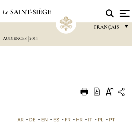
Le
SAINT-SIÈGE
FRANÇAIS
AUDIENCES
2014
FRANÇAIS
ENGLISH
ITALIANO
PORTUGUÊS
ESPAÑOL
DEUTSCH
POLSKI
العربيّة
AR
-
DE
-
EN
-
ES
-
FR
-
HR
-
IT
-
PL
-
PT
中文