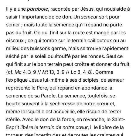
Il y a une
parabole
, racontée par Jésus, qui nous aide à
saisir l’importance de ce don. Un
semeur
sort pour
semer ; mais toute la semence qu’il répand ne porte
pas du fruit. Ce qui finit sur la route est mangé par les
oiseaux ; ce qui tombe sur le terrain caillouteux ou au
milieu des buissons germe, mais se trouve rapidement
séché par le soleil ou étouffé par les ronces. Seul ce
qui finit sur le bon terrain peut croître et donner du fruit
(cf.
Mc
4, 3-9 //
Mt
13, 3-9 //
Lc
8, 4-8). Comme
l’explique Jésus lui-même à ses disciples, ce semeur
représente le Père, qui répand en abondance la
semence de sa Parole. La semence, toutefois, se
heurte souvent à la sécheresse de notre cœur et,
même lorsqu’elle est accueillie, elle risque de rester
stérile. Avec le don de la force, en revanche, le Saint-
Esprit
libère le terrain de notre cœur
, il le libère de la
torpeur, des incertitudes et de toutes les craintes qui