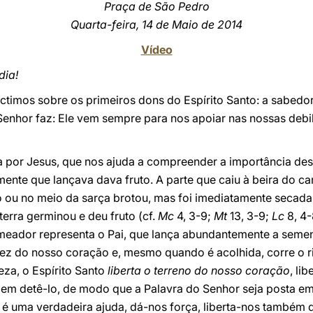
Praça de São Pedro
Quarta-feira, 14 de Maio de 2014
Vídeo
dia!
timos sobre os primeiros dons do Espírito Santo: a sabedori
enhor faz: Ele vem sempre para nos apoiar nas nossas deb
da por Jesus, que nos ajuda a compreender a importância d
nte que lançava dava fruto. A parte que caiu à beira do ca
 ou no meio da sarça brotou, mas foi imediatamente secada
terra germinou e deu fruto (cf.
Mc
4, 3-9;
Mt
13, 3-9;
Lc
8, 4-
emeador representa o Pai, que lança abundantemente a semen
ez do nosso coração e, mesmo quando é acolhida, corre o ri
eza, o Espírito Santo
liberta o terreno do nosso coração
, li
em detê-lo, de modo que a Palavra do Senhor seja posta em 
a é uma verdadeira ajuda, dá-nos força, liberta-nos também