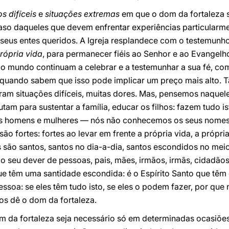
 difíceis
e
situações extremas
em que o dom da fortaleza 
caso daqueles que devem enfrentar experiências particularme
s seus entes queridos. A Igreja resplandece com o testemunh
rópria vida
, para permanecer fiéis ao Senhor e ao Evangel
 do mundo continuam a celebrar e a testemunhar a sua fé, c
quando sabem que isso pode implicar um preço mais alto. 
m situações difíceis, muitas dores. Mas, pensemos naquel
lutam para sustentar a família, educar os filhos: fazem tudo i
tos homens e mulheres — nós não conhecemos os seus nome
o fortes: fortes ao levar em frente a própria vida, a própria 
s são santos, santos no dia-a-dia, santos escondidos no mei
 o seu dever de pessoas, pais, mães, irmãos, irmãs, cidadã
ue têm uma santidade escondida: é o Espírito Santo que têm 
ssoa: se eles têm tudo isto, se eles o podem fazer, por que
s dê o dom da fortaleza.
da fortaleza seja necessário só em determinadas ocasiões e