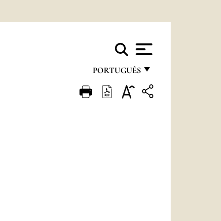
PORTUGUÊS
FRANÇAIS
ENGLISH
ITALIANO
PORTUGUÊS
ESPAÑOL
DEUTSCH
POLSKI