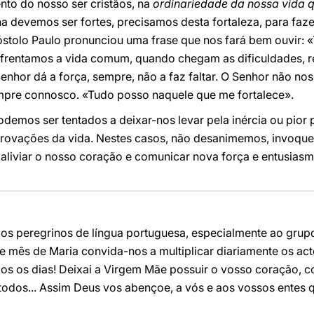
to do nosso ser cristãos, na
ordinariedade da nossa vida q
na devemos ser fortes, precisamos desta fortaleza, para faze
apóstolo Paulo pronunciou uma frase que nos fará bem ouvir:
nfrentamos a vida comum, quando chegam as dificuldades, 
enhor dá a força, sempre, não a faz faltar. O Senhor não no
mpre connosco. «Tudo posso naquele que me fortalece».
demos ser tentados a deixar-nos levar pela inércia ou pior
 provações da vida. Nestes casos, não desanimemos, invoque
aliviar o nosso coração e comunicar nova força e entusiasm
os peregrinos de língua portuguesa, especialmente ao grupo 
te mês de Maria convida-nos a multiplicar diariamente os ac
os os dias! Deixai a Virgem Mãe possuir o vosso coração, c
todos... Assim Deus vos abençoe, a vós e aos vossos entes 