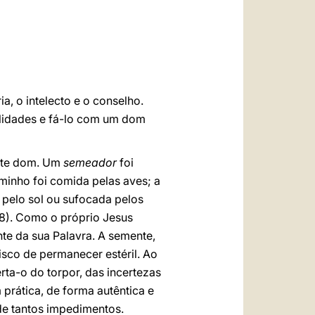
العربيّة
中文
LATINE
a, o intelecto e o conselho.
ilidades e fá-lo com um dom
este dom. Um
semeador
foi
minho foi comida pelas aves; a
 pelo sol ou sufocada pelos
8). Como o próprio Jesus
te da sua Palavra. A semente,
sco de permanecer estéril. Ao
berta-o do torpor, das incertezas
prática, de forma autêntica e
 de tantos impedimentos.