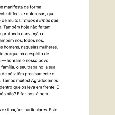
se manifesta de forma
nte difíceis e dolorosas, que
o de muitos
irmãos e irmãs que
ho. Também hoje não faltam
om profunda convicção e
Também nós, todos nós,
es homens, naquelas mulheres,
sto porque há o espírito de
s — honram o nosso povo,
família, o seu trabalho, a sua
o de nós: têm precisamente o
os. Temos muitos! Agradecemos
dentro que os leva em frente! E
 nós não? E far-nos-á bem
 situações particulares. Este