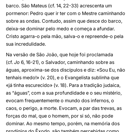
barco. São Mateus (cf. 14, 22-33) acrescenta um
pormenor: Pedro quer ir ter com o Mestre caminhando
sobre as ondas. Contudo, assim que desce do barco,
deixa-se dominar pelo medo e começa a afundar.
Cristo agarra-o pela mão, salva-o e repreende-o pela
sua incredulidade.
Na versão de São João, que hoje foi proclamada
(cf.
Jo
6, 16-21), o Salvador, caminhando sobre as
águas, aproxima-se dos discípulos e diz: «Sou Eu, não
tenhais medo!» (v. 20), e o Evangelista sublinha que
«já tinha escurecido» (v. 18). Para a tradição judaica,
as “águas”, com a sua profundidade e o seu mistério,
evocam frequentemente o mundo dos infernos, o
caos, o perigo, a morte. Evocam, a par das trevas, as
forças do mal, que o homem, por si só, não pode
dominar. Ao mesmo tempo, porém, na memória dos
prodígios do Êxodo, são também percebidas como