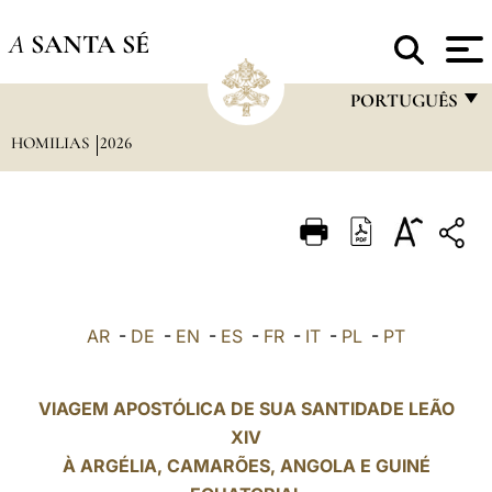
A
SANTA SÉ
PORTUGUÊS
HOMILIAS
2026
FRANÇAIS
ENGLISH
ITALIANO
PORTUGUÊS
ESPAÑOL
AR
-
DE
-
EN
-
ES
-
FR
-
IT
-
PL
-
PT
DEUTSCH
POLSKI
VIAGEM APOSTÓLICA DE SUA SANTIDADE LEÃO
XIV
العربيّة
À ARGÉLIA,
CAMARÕES
, ANGOLA E GUINÉ
中文