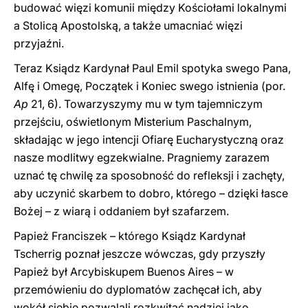
budować więzi komunii między Kościołami lokalnymi
a Stolicą Apostolską, a także umacniać więzi
przyjaźni.
Teraz Ksiądz Kardynał Paul Emil spotyka swego Pana,
Alfę i Omegę, Początek i Koniec swego istnienia (por.
Ap
21, 6). Towarzyszymy mu w tym tajemniczym
przejściu, oświetlonym Misterium Paschalnym,
składając w jego intencji Ofiarę Eucharystyczną oraz
nasze modlitwy egzekwialne. Pragniemy zarazem
uznać tę chwilę za sposobność do refleksji i zachęty,
aby uczynić skarbem to dobro, którego – dzięki łasce
Bożej – z wiarą i oddaniem był szafarzem.
Papież Franciszek – którego Ksiądz Kardynał
Tscherrig poznał jeszcze wówczas, gdy przyszły
Papież był Arcybiskupem Buenos Aires – w
przemówieniu do dyplomatów zachęcał ich, aby
wokół siebie pozwalali rozkwitać nadziei jako