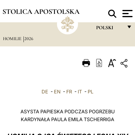
STOLICA APOSTOLSKA
POLSKI
HOMILIE
2026
FRANÇAIS
ENGLISH
ITALIANO
PORTUGUÊS
ESPAÑOL
DE
-
EN
-
FR
-
IT
-
PL
DEUTSCH
POLSKI
ASYSTA PAPIESKA PODCZAS POGRZEBU
KARDYNAŁA PAULA EMILA TSCHERRIGA
العربيّة
中文