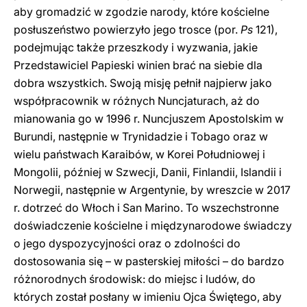
aby gromadzić w zgodzie narody, które kościelne
posłuszeństwo powierzyło jego trosce (por.
Ps
121),
podejmując także przeszkody i wyzwania, jakie
Przedstawiciel Papieski winien brać na siebie dla
dobra wszystkich. Swoją misję pełnił najpierw jako
współpracownik w różnych Nuncjaturach, aż do
mianowania go w 1996 r. Nuncjuszem Apostolskim w
Burundi, następnie w Trynidadzie i Tobago oraz w
wielu państwach Karaibów, w Korei Południowej i
Mongolii, później w Szwecji, Danii, Finlandii, Islandii i
Norwegii, następnie w Argentynie, by wreszcie w 2017
r. dotrzeć do Włoch i San Marino. To wszechstronne
doświadczenie kościelne i międzynarodowe świadczy
o jego dyspozycyjności oraz o zdolności do
dostosowania się – w pasterskiej miłości – do bardzo
różnorodnych środowisk: do miejsc i ludów, do
których został posłany w imieniu Ojca Świętego, aby