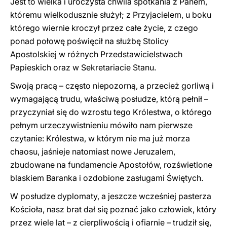
Jest to wielka i uroczysta chwila spotkania z Panem,
któremu wielkodusznie służył; z Przyjacielem, u boku
którego wiernie kroczył przez całe życie, z czego
ponad połowę poświęcił na służbę Stolicy
Apostolskiej w różnych Przedstawicielstwach
Papieskich oraz w Sekretariacie Stanu.
Swoją pracą – często niepozorną, a przecież gorliwą i
wymagającą trudu, właściwą posłudze, którą pełnił –
przyczyniał się do wzrostu tego Królestwa, o którego
pełnym urzeczywistnieniu mówiło nam pierwsze
czytanie: Królestwa, w którym nie ma już morza
chaosu, jaśnieje natomiast nowe Jeruzalem,
zbudowane na fundamencie Apostołów, rozświetlone
blaskiem Baranka i ozdobione zasługami Świętych.
W posłudze dyplomaty, a jeszcze wcześniej pasterza
Kościoła, nasz brat dał się poznać jako człowiek, który
przez wiele lat – z cierpliwością i ofiarnie – trudził się,