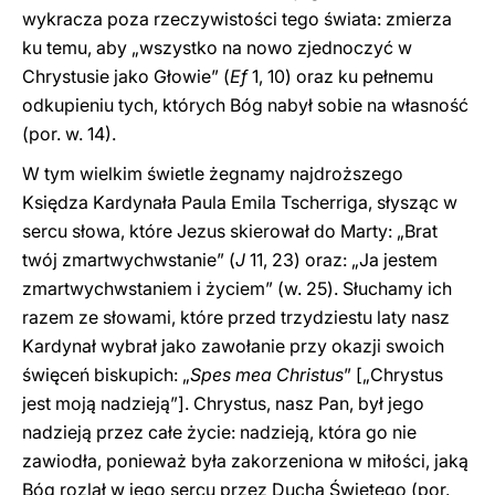
wykracza poza rzeczywistości tego świata: zmierza
ku temu, aby „wszystko na nowo zjednoczyć w
Chrystusie jako Głowie” (
Ef
1, 10) oraz ku pełnemu
odkupieniu tych, których Bóg nabył sobie na własność
(por. w. 14).
W tym wielkim świetle żegnamy najdroższego
Księdza Kardynała Paula Emila Tscherriga, słysząc w
sercu słowa, które Jezus skierował do Marty: „Brat
twój zmartwychwstanie” (
J
11, 23) oraz: „Ja jestem
zmartwychwstaniem i życiem” (w. 25). Słuchamy ich
razem ze słowami, które przed trzydziestu laty nasz
Kardynał wybrał jako zawołanie przy okazji swoich
święceń biskupich: „
Spes mea Christus
” [„Chrystus
jest moją nadzieją”]. Chrystus, nasz Pan, był jego
nadzieją przez całe życie: nadzieją, która go nie
zawiodła, ponieważ była zakorzeniona w miłości, jaką
Bóg rozlał w jego sercu przez Ducha Świętego (por.