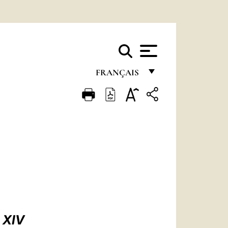
FRANÇAIS
FRANÇAIS
ENGLISH
ITALIANO
PORTUGUÊS
ESPAÑOL
DEUTSCH
POLSKI
 XIV