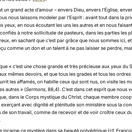
out un grand acte d’amour – envers Dieu, envers l’Église, en
us nous laissons modeler par l’Esprit : avant tout dans la priè
 yeux, en nous écoutant les uns les autres et en nous faisant 
confiés à notre sollicitude de pasteurs, dans les parties les
eux, en sachant que c’est par grâce que nous sommes ici, et q
çu comme un don et un talent à ne pas laisser se perdre, mai
que « c’est une chose grande et très précieuse aux yeux du S
aux mêmes devoirs, et que tous les grades et tous les ordres
n nourrit les affamés, on habille ceux qui sont nus, on visite le
es autres » (
Sermons
, 88,4). C’est dans cet esprit que nous v
nt que, dans le Corps mystique du Christ, chaque membre coo
en exerçant avec dignité et plénitude son ministère sous la con
its de son travail, comme de recevoir et de voir croître ceux du
.
se incarne ce mystère dans sa beauté polyédrique (cf. Françoi