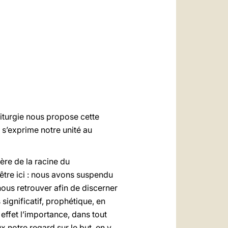
العربيّة
中文
LATINE
 liturgie nous propose cette
 s’exprime notre unité au
ière de la racine du
 être ici : nous avons suspendu
ous retrouver afin de discerner
significatif, prophétique, en
 effet l’importance, dans tout
x notre regard sur le but, en y