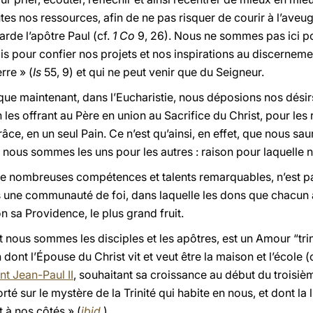
utes nos ressources, afin de ne pas risquer de courir à l’aveug
rde l’apôtre Paul (cf.
1 Co
9, 26). Nous ne sommes pas ici 
ais pour confier nos projets et nos inspirations au discernem
rre » (
Is
55, 9) et qui ne peut venir que du Seigneur.
 que maintenant, dans l’Eucharistie, nous déposions nos désirs
 les offrant au Père en union au Sacrifice du Christ, pour les r
âce, en un seul Pain. Ce n’est qu’ainsi, en effet, que nous sa
e nous sommes les uns pour les autres : raison pour laquelle
de nombreuses compétences et talents remarquables, n’est pa
 une communauté de foi, dans laquelle les dons que chacun a
n sa Providence, le plus grand fruit.
t nous sommes les disciples et les apôtres, est un Amour “trini
dont l’Épouse du Christ vit et veut être la maison et l’école (c
nt Jean-Paul II
, souhaitant sa croissance au début du troisième
 sur le mystère de la Trinité qui habite en nous, et dont la 
t à nos côtés » (
ibid
.
).