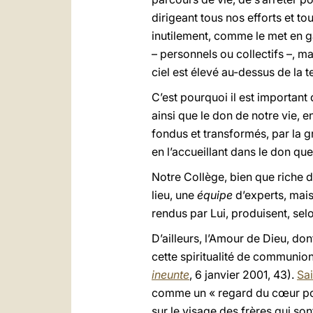
dirigeant tous nos efforts et to
inutilement, comme le met en ga
– personnels ou collectifs –, m
ciel est élevé au-dessus de la te
C’est pourquoi il est important
ainsi que le don de notre vie, en
fondus et transformés, par la gr
en l’accueillant dans le don qu
Notre Collège, bien que riche 
lieu, une
équipe
d’experts, mais
rendus par Lui, produisent, selo
D’ailleurs, l’Amour de Dieu, don
cette spiritualité de communion 
ineunte
, 6 janvier 2001, 43).
Sai
comme un « regard du cœur porté
sur le visage des frères qui son