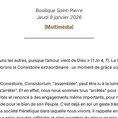
Basilique Saint-Pierre
Jeudi 8 janvier 2026
[
Multimédia
]
_________________________________
ns les autres, puisque l’amour vient de Dieu » (
1 Jn
4, 7). La
ébrons le Consistoire extraordinaire : un moment de grâce où
Consistoire,
Consistorium
, “assemblée”, peut être lu à la lum
 “s’arrêter”. Et en effet, nous nous sommes tous “arrêtés” pour
vités et renoncé à des engagements même importants, pour n
 pour le bien de son Peuple. C’est déjà en soi un geste très 
la société frénétique dans laquelle nous vivons. Il rappelle en
ur prier, écouter, réfléchir et ainsi recentrer de mieux en mieu