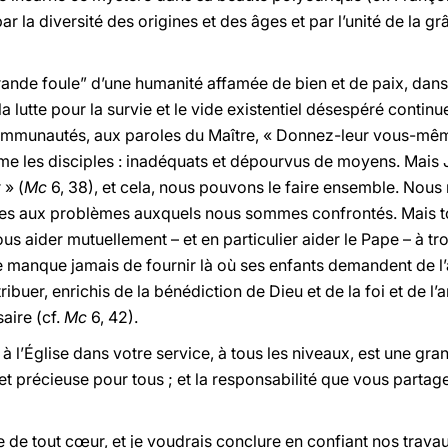
la diversité des origines et des âges et par l’unité de la grâ
grande foule” d’une humanité affamée de bien et de paix, dans
la lutte pour la survie et le vide existentiel désespéré continu
 communautés, aux paroles du Maître, « Donnez-leur vous-mê
e les disciples : inadéquats et dépourvus de moyens. Mais 
 » (
Mc
6, 38), et cela, nous pouvons le faire ensemble. Nous
es aux problèmes auxquels nous sommes confrontés. Mais touj
s aider mutuellement – et en particulier aider le Pape – à tro
manque jamais de fournir là où ses enfants demandent de l’aide
tribuer, enrichis de la bénédiction de Dieu et de la foi et de l
aire (cf.
Mc
6, 42).
à l’Église dans votre service, à tous les niveaux, est une gra
t précieuse pour tous ; et la responsabilité que vous partag
 de tout cœur, et je voudrais conclure en confiant nos trava