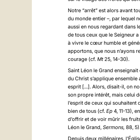
Notre “arrêt” est alors avant t
du monde entier –, par lequel no
aussi en nous regardant dans les
de tous ceux que le Seigneur a 
à vivre le cœur humble et génér
apportons, que nous n’ayons re
courage (cf.
Mt
25, 14-30).
Saint Léon le Grand enseignait 
du Christ s’applique ensemble 
esprit [...]. Alors, disait-il, o
son propre intérêt, mais celui d
l’esprit de ceux qui souhaite
bien de tous (cf.
Ep
4, 11-13), 
d’offrir et de voir mûrir les fru
Léon le Grand,
Sermons,
88, 5)
Depuis deux millénaires, l’Égli