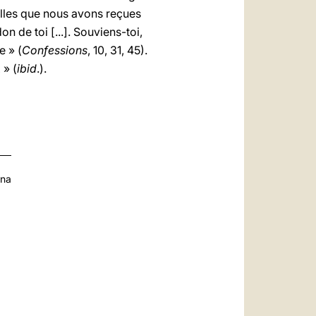
elles que nous avons reçues
n de toi [...]. Souviens-toi,
e » (
Confessions
, 10, 31, 45).
 » (
ibid
.).
ana