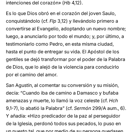
intenciones del corazón» (
Hb
4,12).
Es lo que Dios obró en el corazón del joven Saulo,
conquistándolo (cf.
Flp
3,12) y llevándolo primero a
convertirse al Evangelio, adoptando un nuevo nombre;
luego, a anunciarlo por todo el mundo; y, por último, a
testimoniarlo como Pedro, en esta misma ciudad,
hasta el punto de entregar su vida. El Apóstol de los
gentiles se dejó transformar por el poder de la Palabra
de Dios, que lo alejó de la violencia para conducirlo
por el camino del amor.
San Agustín, al comentar su conversión y su misión,
decía: “Cuando iba de camino a Damasco y bufaba
amenazas y muerte, lo llamó la voz celeste (cf.
Hch
9,1-7), lo abatió la Palabra” (cf.
Sermón
299/A aum., 6).
Y añadía: «Hizo predicador de la paz al perseguidor
de la Iglesia, perdonó todos sus pecados, lo puso en
un puesto tal, que por medio de su persona quedasen