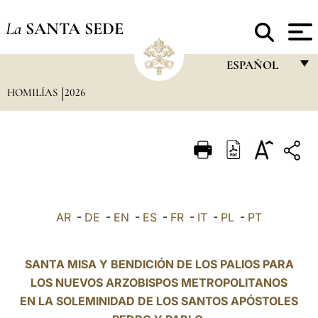
La
SANTA SEDE
ESPAÑOL
HOMILÍAS
2026
FRANÇAIS
ENGLISH
ITALIANO
PORTUGUÊS
ESPAÑOL
AR
-
DE
-
EN
-
ES
-
FR
-
IT
-
PL
-
PT
DEUTSCH
POLSKI
SANTA MISA Y BENDICIÓN DE LOS PALIOS PARA
LOS NUEVOS ARZOBISPOS METROPOLITANOS
العربيّة
EN LA SOLEMINIDAD DE LOS SANTOS APÓSTOLES
中文