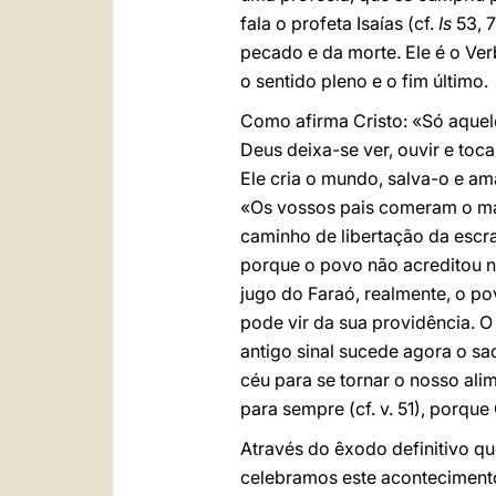
fala o profeta Isaías (cf.
Is
53, 7
pecado e da morte. Ele é o Ver
o sentido pleno e o fim último.
Como afirma Cristo: «Só aquel
Deus deixa-se ver, ouvir e toca
Ele cria o mundo, salva-o e a
«Os vossos pais comeram o man
caminho de libertação da escr
porque o povo não acreditou 
jugo do Faraó, realmente, o po
pode vir da sua providência. 
antigo sinal sucede agora o s
céu para se tornar o nosso al
para sempre (cf. v. 51), porque
Através do êxodo definitivo q
celebramos este acontecimento