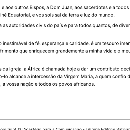
e aos outros Bispos, a Dom Juan, aos sacerdotes e a todos
uiné Equatorial, e vós sois sal da terra e luz do mundo.
as autoridades civis do país e para todos quantos, de dive
inestimável de fé, esperança e caridade: é um tesouro imenso
ofrimento que enriquecem grandemente a minha vida e o meu
 da Igreja, a África é chamada hoje a dar um contributo deci
o-lo alcance a intercessão da Virgem Maria, a quem confio 
, a vossa nação e todos os povos africanos.
opyright © Dicastério para a Comunicação - Libreria Editrice Vatica