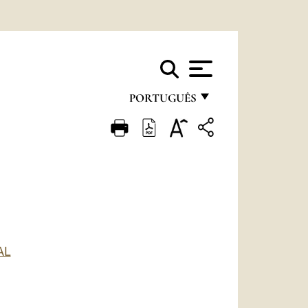
PORTUGUÊS
FRANÇAIS
ENGLISH
ITALIANO
PORTUGUÊS
ESPAÑOL
AL
DEUTSCH
POLSKI