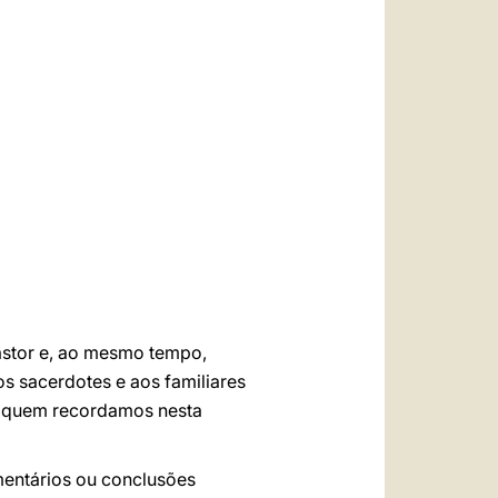
العربيّة
中文
LATINE
astor e, ao mesmo tempo,
s sacerdotes e aos familiares
 a quem recordamos nesta
mentários ou conclusões