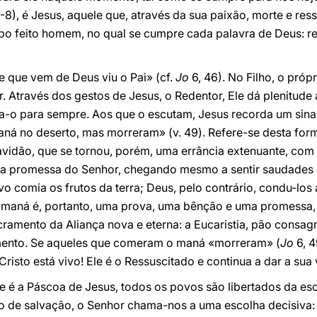
-8), é Jesus, aquele que, através da sua paixão, morte e res
bo feito homem, no qual se cumpre cada palavra de Deus: rev
e que vem de Deus viu o Pai» (cf.
Jo
6, 46). No Filho, o própr
r. Através dos gestos de Jesus, o Redentor, Ele dá plenitude
ma-o para sempre. Aos que o escutam, Jesus recorda um sinal
á no deserto, mas morreram» (v. 49). Refere-se desta for
avidão, que se tornou, porém, uma errância extenuante, com
na promessa do Senhor, chegando mesmo a sentir saudades d
vo comia os frutos da terra; Deus, pelo contrário, condu-los
O maná é, portanto, uma prova, uma bênção e uma promessa, 
acramento da Aliança nova e eterna: a Eucaristia, pão consa
imento. Se aqueles que comeram o maná «morreram» (
Jo
6, 4
 Cristo está vivo! Ele é o Ressuscitado e continua a dar a sua
ue é a Páscoa de Jesus, todos os povos são libertados da e
 de salvação, o Senhor chama-nos a uma escolha decisiva: 