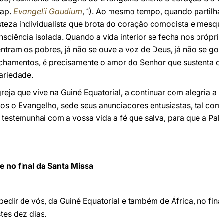
 ap.
Evangelii Gaudium
, 1). Ao mesmo tempo, quando partil
isteza individualista que brota do coração comodista e mes
nsciência isolada. Quando a vida interior se fecha nos própri
entram os pobres, já não se ouve a voz de Deus, já não se g
 fechamentos, é precisamente o amor do Senhor que sustent
dariedade.
greja que vive na Guiné Equatorial, a continuar com alegria 
tos o Evangelho, sede seus anunciadores entusiastas, tal com
, testemunhai com a vossa vida a fé que salva, para que a Pa
 no final da Santa Missa
ir de vós, da Guiné Equatorial e também de África, no fin
tes dez dias.