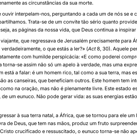
enamente as circunstâncias da sua morte.
 ouvir interpelam-nos, perguntando a cada um de nós se e
artilhamos. Trata-se de um convite tão sério quanto provide
 ou seja, as páginas da nossa vida, que Deus continua a inspir
viajante, que regressava de Jerusalém precisamente para Áfr
verdadeiramente, o que estás a ler?» (
Act
8, 30). Aquele pe
diatamente com humilde perspicácia: «E como poderei comp
nta torna-se assim não só um apelo à verdade, mas uma expr
stá a falar: é um homem rico, tal como a sua terra, mas e
são as canseiras, que beneficiam outros. Este homem tem inte
 como na oração, mas não é plenamente livre. Este estado 
o, de um eunuco. Não pode gerar vida: as suas energias estã
essar à sua terra natal, a África, que se tornou para ele um
avra de Deus, que tem nas mãos, produz um fruto surpreende
Cristo crucificado e ressuscitado, o eunuco torna-se não ape