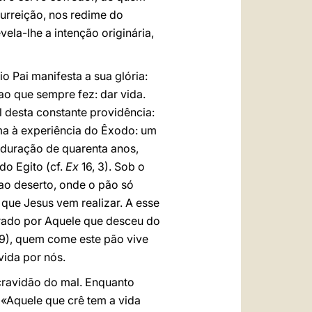
surreição, nos redime do
ela-lhe a intenção originária,
io Pai manifesta a sua glória:
 ao que sempre fez: dar vida.
 desta constante providência:
ma à experiência do Êxodo: um
 duração de quarenta anos,
o Egito (cf.
Ex
16, 3). Sob o
 ao deserto, onde o pão só
que Jesus vem realizar. A esse
grado por Aquele que desceu do
9), quem come este pão vive
 vida por nós.
scravidão do mal. Enquanto
«Aquele que crê tem a vida