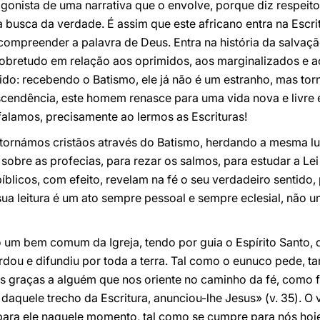
gonista de uma narrativa que o envolve, porque diz respeito
ua busca da verdade. É assim que este africano entra na Escr
compreender a palavra de Deus. Entra na história da salvaç
obretudo em relação aos oprimidos, aos marginalizados e aos
do: recebendo o Batismo, ele já não é um estranho, mas tor
scendência, este homem renasce para uma vida nova e livre
falamos, precisamente ao lermos as Escrituras!
ornámos cristãos através do Batismo, herdando a mesma luz,
ir sobre as profecias, para rezar os salmos, para estudar a 
íblicos, com efeito, revelam na fé o seu verdadeiro sentido,
 sua leitura é um ato sempre pessoal e sempre eclesial, não u
 um bem comum da Igreja, tendo por guia o Espírito Santo, q
ardou e difundiu por toda a terra. Tal como o eunuco pede
 graças a alguém que nos oriente no caminho da fé, como fo
aquele trecho da Escritura, anunciou-lhe Jesus» (v. 35). O v
para ele naquele momento, tal como se cumpre para nós hoje