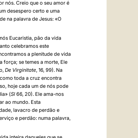
or nós. Creio que o seu amor é
e um desespero certo e uma
ade na palavra de Jesus: «O
ós Eucaristia, pão da vida
uanto celebramos este
ncontramos a plenitude de vida
 a força; se temes a morte, Ele
o,
De Virginitate
, 16, 99). Na
como toda a cruz encontra
sso, hoje cada um de nós pode
ia» (
Sl
66, 20). Ele ama-nos
iar ao mundo. Esta
dade, lavacro de perdão e
erviço e perdão: numa palavra,
ida inteira daqueles que se