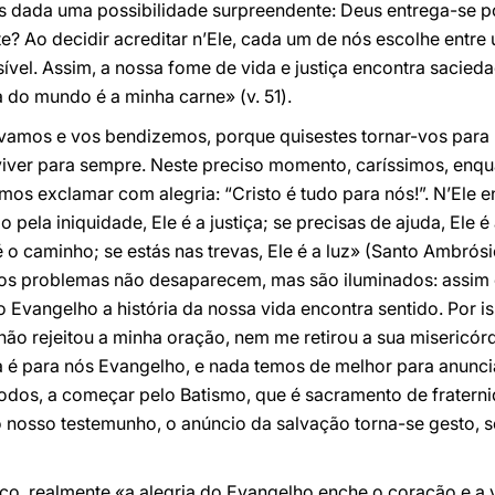
os dada uma possibilidade surpreendente: Deus entrega-se p
e? Ao decidir acreditar n’Ele, cada um de nós escolhe entr
vel. Assim, a nossa fome de vida e justiça encontra sacied
a do mundo é a minha carne» (v. 51).
vamos e vos bendizemos, porque quisestes tornar-vos para n
iver para sempre. Neste preciso momento, caríssimos, enq
os exclamar com alegria: “Cristo é tudo para nós!”. N’Ele e
 pela iniquidade, Ele é a justiça; se precisas de ajuda, Ele é
 é o caminho; se estás nas trevas, Ele é a luz» (Santo Ambrósi
os problemas não desaparecem, mas são iluminados: assim 
Evangelho a história da nossa vida encontra sentido. Por i
não rejeitou a minha oração, nem me retirou a sua misericórd
ra é para nós Evangelho, e nada temos de melhor para anunc
odos, a começar pelo Batismo, que é sacramento de fraterni
 nosso testemunho, o anúncio da salvação torna-se gesto, s
o, realmente «a alegria do Evangelho enche o coração e a v