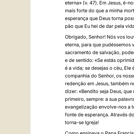
eterna» (v. 47). Em Jesus, é-n
mais forte do que a minha mort
esperança que Deus torna possí
pão que Eu hei de dar pela vid
Obrigado, Senhor! Nós vos lou
eterna, para que pudéssemos v
sacramento de salvação, podem
e de sentido: «Se estás oprimido
é a vida; se desejas o céu, Ele
companhia do Senhor, os noss
redenção em Jesus, também no 
dizer: «Bendito seja Deus, que 
primeiro, sempre: a sua palav
evangelização envolve-nos a t
fonte de esperança. Através do
torna-se Igreja!
Como ensinava o Papa Francisc