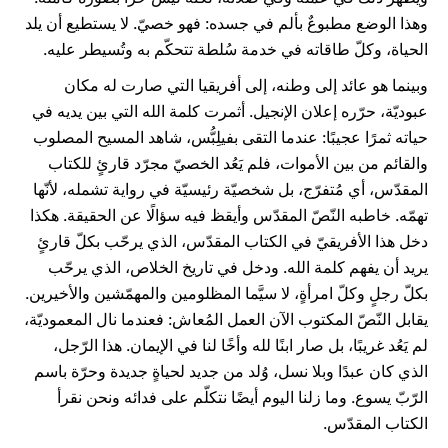
وهذا الوضع مطبوعٌ بألم في جسده: فهو خصيّ. لا يستطيع أن يلد
الحياة، وكلّ طاقاته في خدمة سُلطة تتحكّم به وتُسيطر عليه.
وبينما هو عائد إلى وطنه، إلى أفريقيا التي صارت له مكان
عبوديّة، حرّره إعلان الإنجيل. أثمرت كلمة الله التي بين يديه في
حياته ثمرًا عجيبًا: عندما التقى بفيلِبُّس، شاهد المسيح المصلوب
والقائم من بين الأموات، فلم يَعُد الخصيّ مجرّد قارئٍ للكتاب
المقدّس، أي مُتفرّج، بل شخصيّة رئيسيّة في رواية تشمله، لأنّها
تهمّه. خاطبه النّصّ المقدّس وأيقظ فيه سؤالًا عن الحقيقة. هكذا
دخل هذا الأفريقيّ في الكتاب المقدّس، الذي يرحّب بكلّ قارئٍ
يريد أن يفهم كلمة الله. ودخل في تاريخ الخلاص، الذي يرحّب
بكلّ رجلٍ وكلّ امرأةٍ، لا سيَّما المظلومين والمهمّشين والأخيرين.
يقابل النّصّ المكتوب الآن العمل المُعاش: فعندما نال المعموديّة،
لم يَعُد غريبًا، بل صار ابنًا لله وأخًا لنا في الإيمان. هذا الرّجل،
الذي كان عبدًا وبلا نسل، وُلد من جديد لحياةٍ جديدة وحرّة باسم
الرّبّ يسوع. وما زلنا اليوم أيضًا نتكلّم على فدائه ونحن نقرأ
الكتاب المقدّس.