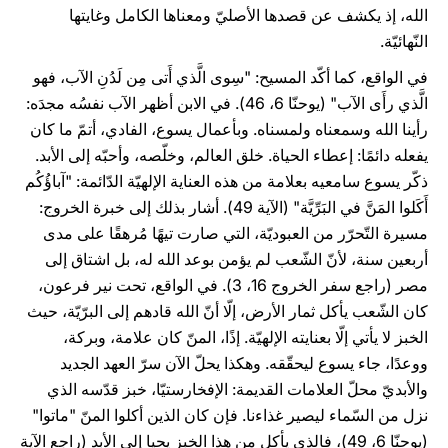
الله، إذ يكشف عن قصدها الأصليّ ومعناها الكامل وغايتها
النّهائيّة.
في الواقع، كما أكّد المسيح: "سِوى الَّذي أَتى مِن لَدُنِ الآب، فهو
الَّذي رأَى الآب" (يوحنّا 6، 46). في الابن أظهر الآب نفسُه مجدَه:
رأينا الله وسمعناه ولمسناه. وبأعمال يسوع، الفادي، أتمّ ما كان
يفعله دائمًا: إعطاء الحياة. خلق العالم، وخلّصه، وأحبّه إلى الأبد.
ذكّر يسوع سامعيه بعلامة من هذه العناية الإلهيّة الدّائمة: "آباؤُكُم
أَكَلوا المَنَّ في البَرِّيَّة" (الآية 49). أشار بذلك إلى خبرة الخروج:
مسيرة التّحرّر من العبوديّة، التي صارت تيهًا مُرهقًا على مدى
أربعين سنة، لأنّ الشّعب لم يؤمن بوعد الله له، بل اشتاق إلى
مصر (راجع سفر الخروج 16، 3). في الواقع، تحت نير فرعون،
كان الشّعب يأكل ثمار الأرض، إلّا أنّ الله قادهم إلى البرّيّة، حيث
الخبز لا يأتي إلّا بعنايته الإلهيّة. إذًا، المنّ كان علامة، وبركة،
ووعدًا، جاء يسوع ليحقّقه. وهكذا يحلّ الآن سرّ العهد الجديد
والأبديّ محلّ العلامات القديمة: الإفخارستيّا، خبز قدّسه الذي
نزل من السّماء ليصير غذاءنا. فإن كان الذين أكلوا المنّ "ماتوا"
(يوحنّا 6، 49)، فالذي يأكل من هذا الخبز يحيا إلى الأبد (راجع الآية