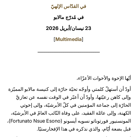
في القدّاس الإلهيّ
LATINE
في مُدرّج مالابو
23 نيسان/أبريل 2026
]
Multimedia
[
_____________________________
أيّها الإخوة والأخوات الأعزّاء،
أودّ أن أستهلّ كلمتي وأوجّه تحيّة حارّة إلى كنيسة مالابو المميّزة
وإلى كاهن رعيّتها، وأودّ أن أعبّر في الوقت نفسه عن تعازيَّ
الحارّة إلى جماعة المؤمنين في كلّ الأبرشيّة، وإلى إخوتي
الكهنة، وإلى عائلة الفقيد، على وفاة النّائب العامّ في الأبرشيّة،
المونسنيور فورتوناتو نسويه أيسونو (Fortunato Nsue Esono)،
قبل بضعة أيّام، والذي نذكره في هذا الإفخارستيّا.