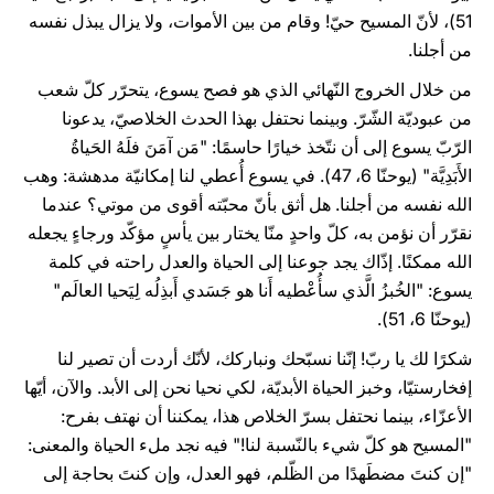
51)، لأنّ المسيح حيّ! وقام من بين الأموات، ولا يزال يبذل نفسه
من أجلنا.
من خلال الخروج النّهائي الذي هو فصح يسوع، يتحرّر كلّ شعب
من عبوديّة الشّرّ. وبينما نحتفل بهذا الحدث الخلاصيّ، يدعونا
الرّبّ يسوع إلى أن نتّخذ خيارًا حاسمًا: "مَن آمَنَ فلَهُ الحَياةُ
الأَبَدِيَّة" (يوحنّا 6، 47). في يسوع أُعطي لنا إمكانيّة مدهشة: وهب
الله نفسه من أجلنا. هل أثق بأنّ محبّته أقوى من موتي؟ عندما
نقرّر أن نؤمن به، كلّ واحدٍ منّا يختار بين يأسٍ مؤكّد ورجاءٍ يجعله
الله ممكنًا. إذّاك يجد جوعنا إلى الحياة والعدل راحته في كلمة
يسوع: "الخُبزُ الَّذي سأُعْطيه أَنا هو جَسَدي أَبذِلُه لِيَحيا العالَم"
(يوحنّا 6، 51).
شكرًا لك يا ربّ! إنّنا نسبّحك ونباركك، لأنّك أردت أن تصير لنا
إفخارستيّا، وخبز الحياة الأبديّة، لكي نحيا نحن إلى الأبد. والآن، أيّها
الأعزّاء، بينما نحتفل بسرّ الخلاص هذا، يمكننا أن نهتف بفرح:
"المسيح هو كلّ شيء بالنّسبة لنا!" فيه نجد ملء الحياة والمعنى:
"إن كنتَ مضطَهدًا من الظّلم، فهو العدل، وإن كنتَ بحاجة إلى