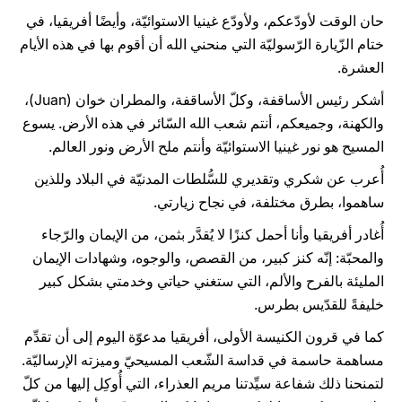
حان الوقت لأودّعكم، ولأودّع غينيا الاستوائيّة، وأيضًا أفريقيا، في
ختام الزّيارة الرّسوليّة التي منحني الله أن أقوم بها في هذه الأيام
العشرة.
أشكر رئيس الأساقفة، وكلّ الأساقفة، والمطران خوان (Juan)،
والكهنة، وجميعكم، أنتم شعب الله السّائر في هذه الأرض. يسوع
المسيح هو نور غينيا الاستوائيّة وأنتم ملح الأرض ونور العالم.
أُعرب عن شكري وتقديري للسُّلطات المدنيّة في البلاد وللذين
ساهموا، بطرق مختلفة، في نجاح زيارتي.
أُغادر أفريقيا وأنا أحمل كنزًا لا يُقدَّر بثمن، من الإيمان والرّجاء
والمحبّة: إنّه كنز كبير، من القصص، والوجوه، وشهادات الإيمان
المليئة بالفرح والألم، التي ستغني حياتي وخدمتي بشكل كبير
خليفةً للقدّيس بطرس.
كما في قرون الكنيسة الأولى، أفريقيا مدعوّة اليوم إلى أن تقدِّم
مساهمة حاسمة في قداسة الشّعب المسيحيّ وميزته الإرساليّة.
لتمنحنا ذلك شفاعة سيِّدتنا مريم العذراء، التي أُوكِل إليها من كلّ