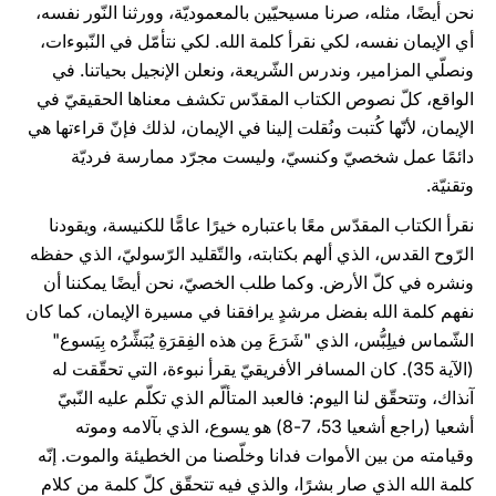
نحن أيضًا، مثله، صرنا مسيحيّين بالمعموديّة، وورثنا النّور نفسه،
أي الإيمان نفسه، لكي نقرأ كلمة الله. لكي نتأمّل في النّبوءات،
ونصلّي المزامير، وندرس الشّريعة، ونعلن الإنجيل بحياتنا. في
الواقع، كلّ نصوص الكتاب المقدّس تكشف معناها الحقيقيّ في
الإيمان، لأنّها كُتبت ونُقلت إلينا في الإيمان، لذلك فإنّ قراءتها هي
دائمًا عمل شخصيّ وكنسيّ، وليست مجرّد ممارسة فرديّة
وتقنيّة.
نقرأ الكتاب المقدّس معًا باعتباره خيرًا عامًّا للكنيسة، ويقودنا
الرّوح القدس، الذي ألهم بكتابته، والتّقليد الرّسوليّ، الذي حفظه
ونشره في كلّ الأرض. وكما طلب الخصيّ، نحن أيضًا يمكننا أن
نفهم كلمة الله بفضل مرشدٍ يرافقنا في مسيرة الإيمان، كما كان
الشّماس فيلِبُّس، الذي "شَرَعَ مِن هذه الفِقرَةِ يُبَشِّرُه بِيَسوع"
(الآية 35). كان المسافر الأفريقيّ يقرأ نبوءة، التي تحقّقت له
آنذاك، وتتحقّق لنا اليوم: فالعبد المتألّم الذي تكلّم عليه النّبيّ
أشعيا (راجع أشعيا 53، 7-8) هو يسوع، الذي بآلامه وموته
وقيامته من بين الأموات فدانا وخلّصنا من الخطيئة والموت. إنّه
كلمة الله الذي صار بشرًا، والذي فيه تتحقّق كلّ كلمة من كلام