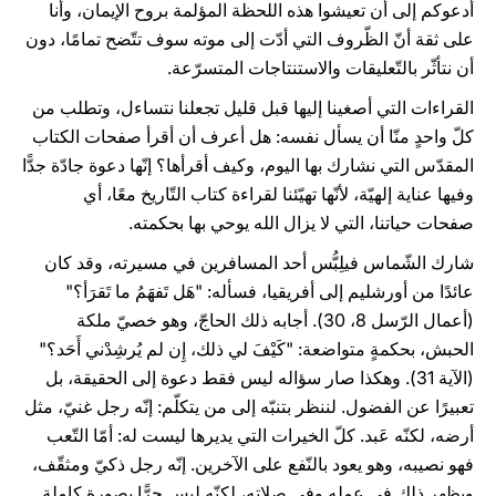
أدعوكم إلى أن تعيشوا هذه اللحظة المؤلمة بروح الإيمان، وأنا
على ثقة أنّ الظّروف التي أدّت إلى موته سوف تتّضح تمامًا، دون
أن نتأثّر بالتّعليقات والاستنتاجات المتسرّعة.
القراءات التي أصغينا إليها قبل قليل تجعلنا نتساءل، وتطلب من
كلّ واحدٍ منّا أن يسأل نفسه: هل أعرف أن أقرأ صفحات الكتاب
المقدّس التي نشارك بها اليوم، وكيف أقرأها؟ إنّها دعوة جادّة جدًّا
وفيها عناية إلهيّة، لأنّها تهيّئنا لقراءة كتاب التّاريخ معًا، أي
صفحات حياتنا، التي لا يزال الله يوحي بها بحكمته.
شارك الشّماس فيلِبُّس أحد المسافرين في مسيرته، وقد كان
عائدًا من أورشليم إلى أفريقيا، فسأله: "هَل تَفهَمُ ما تَقرَأ؟"
(أعمال الرّسل 8، 30). أجابه ذلك الحاجّ، وهو خصيّ ملكة
الحبش، بحكمةٍ متواضعة: "كَيْفَ لي ذلك، إِن لم يُرشِدْني أَحَد؟"
(الآية 31). وهكذا صار سؤاله ليس فقط دعوة إلى الحقيقة، بل
تعبيرًا عن الفضول. لننظر بتنبّه إلى من يتكلّم: إنّه رجل غنيّ، مثل
أرضه، لكنّه عَبد. كلّ الخيرات التي يديرها ليست له: أمّا التّعب
فهو نصيبه، وهو يعود بالنّفع على الآخرين. إنّه رجل ذكيّ ومثقّف،
ويظهر ذلك في عمله وفي صلاته، لكنّه ليس حرًّا بصورة كاملة.