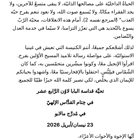
الحياةُ الداخليّة على مصالحها الذاتيّة، لا يبقى متسعٌ للآخرين، ولا
يجد الفقراء مكانًا، ولا يُسمع صوت الله، ولا نعود ننعم بفرح حبّه
العذب" (
المرجع نفسه
2). أمام هذه الانغلاقات، محبّة الرّبّ
يسوع بالتّحديد هي التي تعزّز التزامنا، لا سيّما في خدمة العدل
والتّضامن.
لذلك أشجّعكم جميعًا، أنتم الكنيسة التي تعيش في غينيا
الاستوائيّة، على مواصلة رسالة تلاميذ المسيح الأوّلين بفرح.
اقرأوا الإنجيل معًا، وكونوا مبشّرين متحمّسين به، كما كان
الشّمّاس فيلِبُّس. احتفلوا بالإفخارستيّا معًا، واشهدوا بحياتكم
للإيمان الذي يخلِّص، لكي تصير كلمة الله خبزًا طيّبًا للجميع.
تحيَّة قداسة البابا لاوُن الرَّابع عشر
في خِتام القدَّاس الإلهيّ
في مُدرَّج مالابو
23 نيسان/أبريل 2026
أيّها الإخوة والأخوات الأعزّاء،