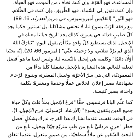
المساعدة، فهو القوّة، وإن كنتَ تخاف من الموت، فهو الحياة،
وإن كنتَ تتوق إلى السّماء، فهو الطّريق، وإن كنتَ في الظّلام،
فهو النّور" (القدّيس أمبروسيوس،
في مريم العذراء
، 16، 99).
مع رفقة الرّبّ يسوع لنا، لا تختفي مشاكلنا، بل تستنير. فكما يجد
كلّ صليبٍ فدائه في يسوع، كذلك يجد تاريخ حياتنا معناه في
الإنجيل. لذلك يستطيع كلّ واحدٍ منّا أن يقول اليوم: "تَبارَكَ اللهُ
الَّذي لم يَرُدَّ صَلاتي، ولا رَحمَتَه عنِّي" (المزمور 66، 20). إنّه يحبّنا
أوّلًا، دائمًا" وكلمته هي إنجيل بالنّسبة لنا، وليس لدينا ما هو أفضل
لنعلنه للعالم. هذه البشارة بالإنجيل تشملنا كلّنا بدءًا من
المعموديّة، التي هي سرّ الأخوّة، وغسل المغفرة، وينبوع الرّجاء.
بشهادتنا، يصير إعلان الخلاص عملًا وخدمةً ومغفرةً: بكلمة
واحدة، يصير كنيسة.
كما علّم البابا فرنسيس، حقًّا "فرحُ الإنجيل يملأُ قلبَ وكلّ حياة
جميعِ الذين يلتقون يسوع" (الإرشاد الرّسوليّ،
فرح الإنجيل
، 1).
في الوقت نفسه، عندما نشارك هذا الفرح، ندرك بشكلٍ أفضل
خطر "حزنٍ فردانيٍّ نابعٍ من قلبٍ متربّع جيّدًا وبخيل، نابعٍ من
البحثِ السّقيم عن ملاذٍّ سطحيّة، من ضميرٍ منعزل. عندما تنغلق