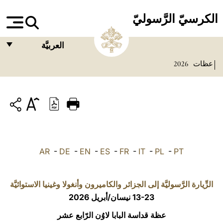
الكرسيّ الرَّسوليّ
العربيَّة
عظات
2026
FRANÇAIS
ENGLISH
ITALIANO
PORTUGUÊS
ESPAÑOL
AR
-
DE
-
EN
-
ES
-
FR
-
IT
-
PL
-
PT
DEUTSCH
POLSKI
الزِّيارة الرَّسوليَّة إلى الجزائر والكاميرون وأنغولا وغينيا الاستوائيَّة
13-23 نيسان/أبريل 2026
العربيّة
عظة قداسة البابا لاوُن الرّابع عشر
中文