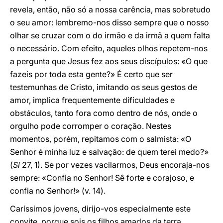
revela, então, não só a nossa carência, mas sobretudo
o seu amor: lembremo-nos disso sempre que o nosso
olhar se cruzar com o do irmão e da irmã a quem falta
o necessário. Com efeito, aqueles olhos repetem-nos
a pergunta que Jesus fez aos seus discípulos: «O que
fazeis por toda esta gente?» É certo que ser
testemunhas de Cristo, imitando os seus gestos de
amor, implica frequentemente dificuldades e
obstáculos, tanto fora como dentro de nós, onde o
orgulho pode corromper o coração. Nestes
momentos, porém, repitamos com o salmista: «O
Senhor é minha luz e salvação: de quem terei medo?»
(
Sl
27, 1). Se por vezes vacilarmos, Deus encoraja-nos
sempre: «Confia no Senhor! Sê forte e corajoso, e
confia no Senhor!» (v. 14).
Caríssimos jovens, dirijo-vos especialmente este
convite, porque sois os filhos amados da terra