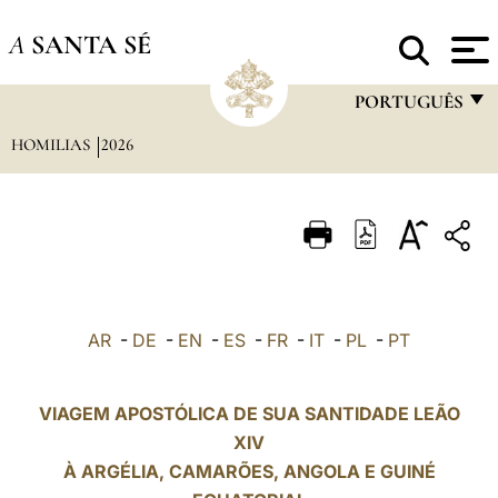
A
SANTA SÉ
PORTUGUÊS
HOMILIAS
2026
FRANÇAIS
ENGLISH
ITALIANO
PORTUGUÊS
ESPAÑOL
AR
-
DE
-
EN
-
ES
-
FR
-
IT
-
PL
-
PT
DEUTSCH
POLSKI
VIAGEM APOSTÓLICA DE SUA SANTIDADE LEÃO
XIV
العربيّة
À ARGÉLIA,
CAMARÕES
, ANGOLA E GUINÉ
中文