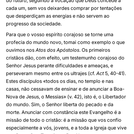
do futuro, seguindo a vocação que Deus concede a
cada um, sem vos deixardes comprar por tentações
que desperdiçam as energias e não servem ao
progresso da sociedade.
Para que o vosso espírito corajoso se torne uma
profecia do mundo novo, tomai como exemplo o que
ouvimos nos
Atos dos Apóstolos
. Os primeiros
cristãos dão, com efeito, um testemunho corajoso do
Senhor Jesus perante dificuldades e ameaças, e
perseveram mesmo entre os ultrajes (cf.
Act
5, 40-41).
Estes discípulos «todos os dias, no templo e nas
casas, não cessavam de ensinar e de anunciar a Boa-
Nova de Jesus, o Messias» (v. 42), isto é, o Libertador
do mundo. Sim, o Senhor liberta do pecado e da
morte. Anunciar com constância este Evangelho é a
missão de todo o cristão: é a missão que vos confio
especialmente a vós, jovens, e a toda a Igreja que vive