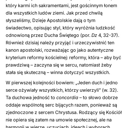
który karmi ich sakramentami, jest gościnnym łonem
dla wszystkich ludów ziemi. Jak przed chwilą
słyszeliśmy, Dzieje Apostolskie dają o tym
świadectwo, opisując styl, który wyróżnia ludzkość
odnowioną przez Ducha Świętego (por.
Dz
4, 32-37).
Również dzisiaj należy przyjąć i urzeczywistnić ten
kanon apostolski, rozważając go jako autentyczne
kryterium reformy kościelnej: reformy, która – aby być
prawdziwą – zaczyna się w sercu, natomiast żeby
stała się skuteczną – winna dotyczyć wszystkich.
W pierwszej kolejności bowiem: „Jeden duch i jedno
serce ożywiały wszystkich, którzy uwierzyli” (w. 32).
Ta duchowa jedność to
concordia
– to słowo dobrze
oddaje wspólnotę serc bijących razem, ponieważ są
zjednoczone z sercem Chrystusa. Rodzący się Kościół
nie opiera się zatem na umowie społecznej, ale na
harmonii w wierze, uczuciach, ideach i wyborach