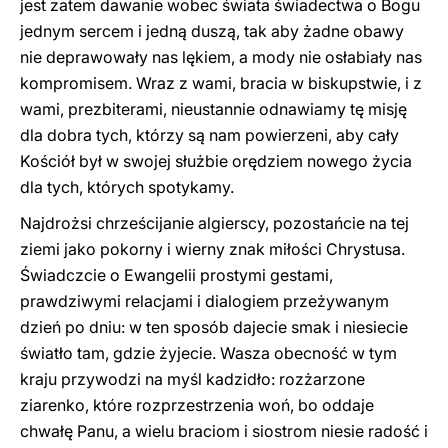
jest zatem dawanie wobec świata świadectwa o Bogu
jednym sercem i jedną duszą, tak aby żadne obawy
nie deprawowały nas lękiem, a mody nie osłabiały nas
kompromisem. Wraz z wami, bracia w biskupstwie, i z
wami, prezbiterami, nieustannie odnawiamy tę misję
dla dobra tych, którzy są nam powierzeni, aby cały
Kościół był w swojej służbie orędziem nowego życia
dla tych, których spotykamy.
Najdrożsi chrześcijanie algierscy, pozostańcie na tej
ziemi jako pokorny i wierny znak miłości Chrystusa.
Świadczcie o Ewangelii prostymi gestami,
prawdziwymi relacjami i dialogiem przeżywanym
dzień po dniu: w ten sposób dajecie smak i niesiecie
światło tam, gdzie żyjecie. Wasza obecność w tym
kraju przywodzi na myśl kadzidło: rozżarzone
ziarenko, które rozprzestrzenia woń, bo oddaje
chwałę Panu, a wielu braciom i siostrom niesie radość i