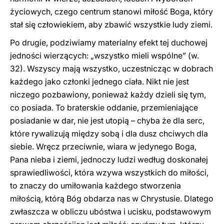
życiowych, czego centrum stanowi miłość Boga, który
stał się człowiekiem, aby zbawić wszystkie ludy ziemi.
Po drugie, podziwiamy materialny efekt tej duchowej
jedności wierzących: „wszystko mieli wspólne” (w.
32). Wszyscy mają wszystko, uczestnicząc w dobrach
każdego jako członki jednego ciała. Nikt nie jest
niczego pozbawiony, ponieważ każdy dzieli się tym,
co posiada. To braterskie oddanie, przemieniające
posiadanie w dar, nie jest utopią – chyba że dla serc,
które rywalizują między sobą i dla dusz chciwych dla
siebie. Wręcz przeciwnie, wiara w jedynego Boga,
Pana nieba i ziemi, jednoczy ludzi według doskonałej
sprawiedliwości, która wzywa wszystkich do miłości,
to znaczy do umiłowania każdego stworzenia
miłością, którą Bóg obdarza nas w Chrystusie. Dlatego
zwłaszcza w obliczu ubóstwa i ucisku, podstawowym