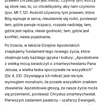
prawem chrześcijan jest miłość: czyńmy tym, którzy
są obok nas, to, co chcielibyśmy, aby nam czyniono
(por.
Mt
7, 12). Kościół ożywiony tym prawem, które
Bóg wpisuje w serca, nieustannie się rodzi, ponieważ
tam, gdzie panuje rozpacz, rozpala nadzieję; tam,
gdzie jest nędza, niesie godność; tam, gdzie jest
konflikt, niesie pojednanie.
Po trzecie, w tekście Dziejów Apostolskich
znajdujemy fundament tego nowego życia, które
obejmuje ludy każdego języka i kultury: „Apostołowie
z wielką mocą świadczyli o zmartwychwstaniu Pana
Jezusa, a wielka łaska spoczywała na wszystkich”
(
Dz
4, 33). Ożywiająca ich miłość jest nie tyle
wymogiem moralnym, ile przede wszystkim znakiem
zbawienia: Apostołowie głoszą, że nasze życie może
się przemienić, ponieważ Chrystus zmartwychwstał.
Pierwszym zadaniem pasterzy – szafarzy Ewangelii,