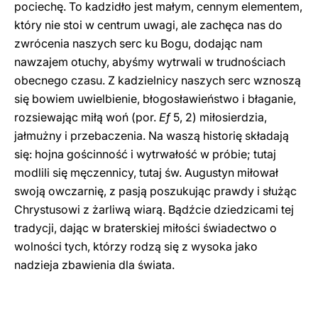
pociechę. To kadzidło jest małym, cennym elementem,
który nie stoi w centrum uwagi, ale zachęca nas do
zwrócenia naszych serc ku Bogu, dodając nam
nawzajem otuchy, abyśmy wytrwali w trudnościach
obecnego czasu. Z kadzielnicy naszych serc wznoszą
się bowiem uwielbienie, błogosławieństwo i błaganie,
rozsiewając miłą woń (por.
Ef
5, 2) miłosierdzia,
jałmużny i przebaczenia. Na waszą historię składają
się: hojna gościnność i wytrwałość w próbie; tutaj
modlili się męczennicy, tutaj św. Augustyn miłował
swoją owczarnię, z pasją poszukując prawdy i służąc
Chrystusowi z żarliwą wiarą. Bądźcie dziedzicami tej
tradycji, dając w braterskiej miłości świadectwo o
wolności tych, którzy rodzą się z wysoka jako
nadzieja zbawienia dla świata.
_______________________________________________