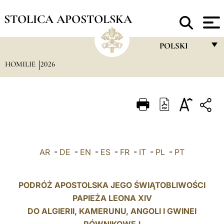
STOLICA APOSTOLSKA
POLSKI
HOMILIE
2026
FRANÇAIS
ENGLISH
ITALIANO
PORTUGUÊS
ESPAÑOL
AR
-
DE
-
EN
-
ES
-
FR
-
IT
-
PL
-
PT
DEUTSCH
POLSKI
PODRÓŻ APOSTOLSKA JEGO ŚWIĄTOBLIWOŚCI
PAPIEŻA LEONA XIV
العربيّة
DO ALGIERII, KAMERUNU, ANGOLI I GWINEI
中文