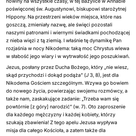
nowiny na wszystkie czasy, w tej Bazylice w Annabie
poświęconej św. Augustynowi, biskupowi starożytnej
Hippony. Na przestrzeni wieków miejsca, które nas
goszczą, zmieniały nazwę, ale święci pozostali
naszymi patronami i wiernymi świadkami pochodzącej
z nieba więzi z tą ziemią. I właśnie tę dynamikę Pan
rozjaśnia w nocy Nikodema: taką moc Chrystus wlewa
w słabość jego wiary i w wytrwałość jego poszukiwań.
Jezus, posłany przez Ducha Bożego, który „nie wiesz,
skąd przychodzi i dokąd podąża” (
J
3, 8), jest dla
Nikodema Gościem szczególnym. Wzywa go bowiem
do nowego życia, powierzając swojemu rozmówcy, a
także nam, zaskakujące zadanie: „Trzeba wam się
powtórnie [z góry] narodzić” (w. 7). Oto zaproszenie
dla każdego mężczyzny i każdej kobiety, którzy
szukają zbawienia! Z tego apelu Jezusa wypływa
misja dla całego Kościoła, a zatem także dla