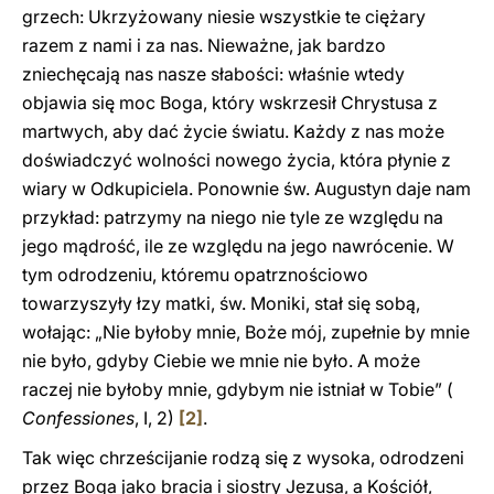
grzech: Ukrzyżowany niesie wszystkie te ciężary
razem z nami i za nas. Nieważne, jak bardzo
zniechęcają nas nasze słabości: właśnie wtedy
objawia się moc Boga, który wskrzesił Chrystusa z
martwych, aby dać życie światu. Każdy z nas może
doświadczyć wolności nowego życia, która płynie z
wiary w Odkupiciela. Ponownie św. Augustyn daje nam
przykład: patrzymy na niego nie tyle ze względu na
jego mądrość, ile ze względu na jego nawrócenie. W
tym odrodzeniu, któremu opatrznościowo
towarzyszyły łzy matki, św. Moniki, stał się sobą,
wołając: „Nie byłoby mnie, Boże mój, zupełnie by mnie
nie było, gdyby Ciebie we mnie nie było. A może
raczej nie byłoby mnie, gdybym nie istniał w Tobie” (
Confessiones
, I, 2)
[2]
.
Tak więc chrześcijanie rodzą się z wysoka, odrodzeni
przez Boga jako bracia i siostry Jezusa, a Kościół,