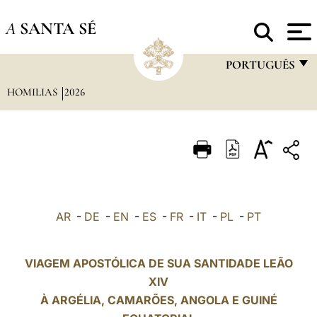
A
SANTA SÉ
PORTUGUÊS
HOMILIAS
2026
FRANÇAIS
ENGLISH
ITALIANO
PORTUGUÊS
ESPAÑOL
AR
-
DE
-
EN
-
ES
-
FR
-
IT
-
PL
-
PT
DEUTSCH
POLSKI
VIAGEM APOSTÓLICA DE SUA SANTIDADE LEÃO
XIV
العربيّة
À
ARGÉLIA
, CAMARÕES, ANGOLA E GUINÉ
中文