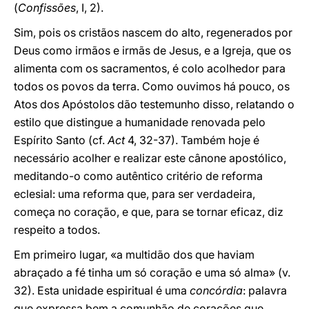
(
Confissões
, I, 2).
Sim, pois os cristãos nascem do alto, regenerados por
Deus como irmãos e irmãs de Jesus, e a Igreja, que os
alimenta com os sacramentos, é colo acolhedor para
todos os povos da terra. Como ouvimos há pouco, os
Atos dos Apóstolos dão testemunho disso, relatando o
estilo que distingue a humanidade renovada pelo
Espírito Santo (cf.
Act
4, 32-37). Também hoje é
necessário acolher e realizar este cânone apostólico,
meditando-o como autêntico critério de reforma
eclesial: uma reforma que, para ser verdadeira,
começa no coração, e que, para se tornar eficaz, diz
respeito a todos.
Em primeiro lugar, «a multidão dos que haviam
abraçado a fé tinha um só coração e uma só alma» (v.
32). Esta unidade espiritual é uma
concórdia
: palavra
que expressa bem a comunhão de corações que