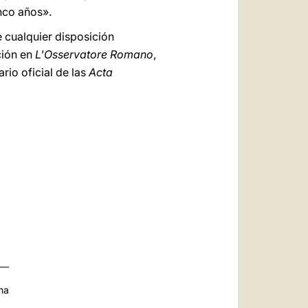
nco años».
e cualquier disposición
ción en
L'Osservatore Romano
,
rio oficial de las
Acta
na