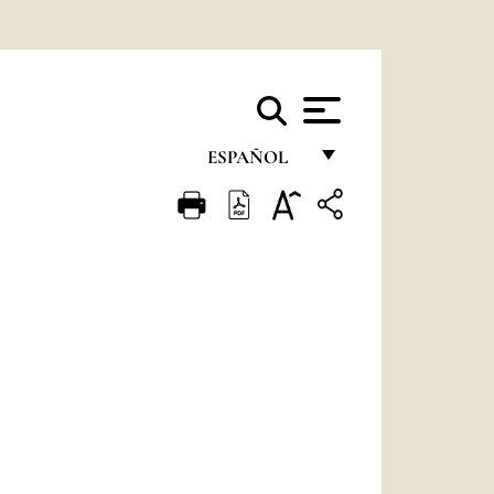
ESPAÑOL
FRANÇAIS
ENGLISH
ITALIANO
PORTUGUÊS
ESPAÑOL
DEUTSCH
POLSKI