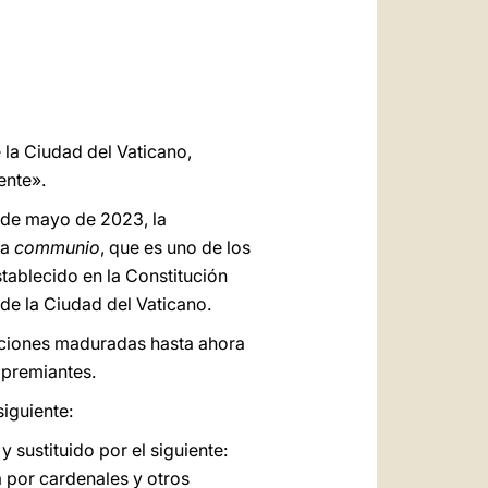
العربيّة
中文
LATINE
 la Ciudad del Vaticano,
ente».
3 de mayo de 2023, la
la
communio
, que es uno de los
tablecido en la Constitución
de la Ciudad del Vaticano.
uciones maduradas hasta ahora
apremiantes.
iguiente:
 sustituido por el siguiente:
a por cardenales y otros