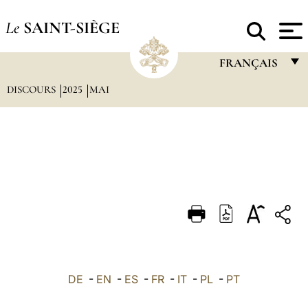
Le
SAINT-SIÈGE
FRANÇAIS
DISCOURS
2025
MAI
FRANÇAIS
ENGLISH
ITALIANO
PORTUGUÊS
ESPAÑOL
DEUTSCH
POLSKI
العربيّة
DE
-
EN
-
ES
-
FR
-
IT
-
PL
-
PT
中文