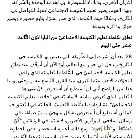
الأديان الأخرى، وذلك لا للسيطرة، بل لخدمة الوَحدة والشّركة.
وبهذا الفهم، يصير تعليم الكنيسة الاجتماعيّ لاهوتًا للتواصل في
التّاريخ، ومكانًا حيث الكلمة، الذي صار بشرًا، يتابع حضوره ويصير
حوارًا وذاكرة ونبوءة.
تطوّر سُلطة تعليم الكنيسة الاجتماعيّ من البابا لاوُن الثّالث
عشر حتّى اليوم
28. بعد أن أشرت إلى الطّريقة التي تعيش بها الكنيسة في
التّاريخ وتدخل في حوار مع العالم، أودّ الآن أن أتوقّف عند تطوّر
تعليم الكنيسة الاجتماعيّ في السُّلطة التّعليميّة الذي رافق
التحوّلات الاجتماعيّة الكبرى، منذ القرن التّاسع عشر وحتّى يومنا
هذا. من الواضح أنّني لن أستطيع أن أستعرض كلّ غنى هذا
التّعليم، الذي تُعرض مبادئه الأساسيّة في ”خلاصة تعليم الكنيسة
الاجتماعيّ“،
ثمّ ازدادت السُّلطة التّعليميّة الحاليّة في التّعمّق فيه.
كما لن أستطيع أن أستعرض بشكل منهجيّ ما تمّ صياغته في
رسائل أسلافِي الموقّرين الأخيرين، لا سيّما في الوثيقَتَين ”
كُنْ
مُسَبَّحًا
“ و”
كلّنا إخوة
“. ومع ذلك، أعتزم استحضار بعض الخطوط
الأساسيّة، لأُظهِر أنّ ما أكتبه يندرج في استمراريّة هذا التّقليد،