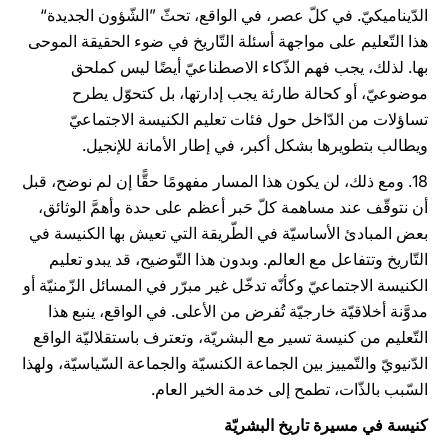
الدّيناميكيّ. في كلّ عصر، في الواقع، تحثّ ”الشّؤون الجديدة“
هذا التّعليم على مواجهة أسئلة التّاريخ في ضوء الحقيقة الموحى
بها. لذلك، يجب فهم الذّكاء الاصطناعيّ أيضًا ليس كملحق
موضوعيّ، أو كحالة طارئة يجب إدارتها، بل كتحوّل يطرح
تساؤلات من الدّاخل حول فئات تعليم الكنيسة الاجتماعيّ
ويطالب بتطويرها بشكل أكبر، في إطار الأمانة للإنجيل.
18. ومع ذلك، لن يكون هذا المسار مفهومًا حقًّا إن لم نوضح، قبل
أن نتوقّف عند مساهمة كلّ حَبر أعظم على حدة وأهمَّ الوثائق،
بعض المبادئ الأساسيّة في الطّريقة التي تعيش بها الكنيسة في
التّاريخ وتتفاعل مع العالم. وبدون هذا التّوضيح، قد يبدو تعليم
الكنيسة الاجتماعيّ وكأنّه تدخّل غير مبرّر في المسائل الزّمنيّة أو
مدوَّنة أخلاقيّة خارجيّة تُفرض من الأعلى. في الواقع، ينبع هذا
التّعليم من كنيسة تسير مع البشريّة، وتعترف باستقلاليّة الواقع
الدّنيويّ والتّمييز بين الجماعة الكنسيّة والجماعة السّياسيّة، ولهذا
السّبب بالذّات، تطمح إلى خدمة الخير العام.
كنيسة في مسيرة تاريخ البشريّة