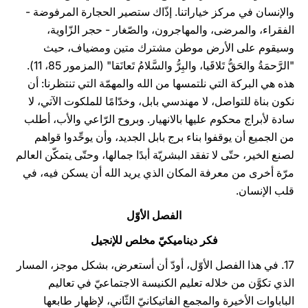
والإنسان في مركز خياراتنا. إذّاك ستصير الحجارة المرفوضة -
الفقراء، والمرضى، والمهاجرون، والصّغار - حجر الزّاوية،
وسيقوم على الأرض موطن مشترك متين ومضياف، حيث
"الرَّحمَةُ والحَقُّ تَلاقَيا، والبِرُّ والسَّلامُ تَعانَقا" (المزمور 85، 11).
هذه هي البركة التي نلتمسها من الله والمهمّة التي تنتظرنا: أن
نكون بناة للتواصل، لا مهندسي بابل، وخدّامًا للملكوت الآتي، لا
سادة لأبراج محكوم عليها بالانهيار. وبروح الرّاعي والأب، أطلب
من الجميع أن يوقفوا بناء برج بابل الجديد، وأن يوحِّدوا قواهم
لصنع الخير، حتّى لا تفقد البشريّة أبدًا جمالها، وحتّى يتمكّن العالم
مرّة أخرى من معرفة المكان الذي يريد الله أن يسكن فيه، في
قلب الإنسان.
الفصل الأوّل
فكر ديناميكيّ مخلص للإنجيل
17. في هذا الفصل الأوّل، أودّ أن أستعرض، بشكل موجز، المسار
الذي تكوَّن من خلاله تعليم الكنيسة الاجتماعيّ في تعاليم
الباباوات الأخيرة والمجمع الفاتيكانيّ الثّاني، لإظهار طابعها