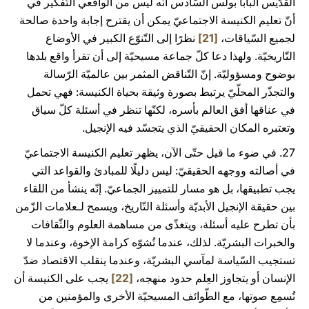
القدّيس البابا بولس السّادس أنّه ليس من الواقعي التّفكير في
أنّ تعليم الكنيسة الاجتماعيّ يمكن أن يقترح إجابة واحدة صالحة
لجميع السّياقات،
[21]
نظرًا إلى التّنوّع الكبير في الأوضاع
التّاريخيّة. ولهذا دعا كلّ جماعة مسيحيّة إلى أن تقرأ واقع بلدها
بوضوح ومسؤوليّة. إنّ التّناقض المثمر بين عالميّة الرّسالة
والتجذّر المحلّيّ يرتبط بصورة وثيقة بحياة الكنيسة: فهي تحمل
في عناقها أفق العالم بأسره، لكنّها تنظر في أسئلة كلّ سياق
وتعتبره المكان الحقيقيّ الذي يتجسّد فيه الإنجيل.
27. في ضوء ما قيل حتّى الآن، يظهر تعليم الكنيسة الاجتماعيّ
في أصالته ووجهه الحقيقيّ: ليس دليلًا للمبادئ والقواعد التي
يجب تطبيقها، بل هو مسار للتمييز الجماعيّ. إنّه ينشأ من اللقاء
بين حقيقة الإنجيل الأبديّة وأسئلة التّاريخ، ويسمح لـعلامات الزّمن
بأن تطرح عليه أسئلة، ويتغذّى من مساهمة العلوم والثّقافات
والخبرات البشريّة. لذلك، عندما تُشوّه كرامة الإخوة، وعندما لا
تستجيب السّياسة لمآسي البشريّة، وعندما ينقلب الاقتصاد ضدّ
الإنسان أو يتجاوز العِلم حدود منهجه،
[22]
يجب على الكنيسة أن
تُسمِع صوتها، مع الطّوائف المسيحيّة الأخرى والمؤمنين من