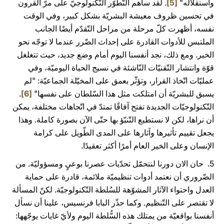
واستقلاله"
[5]
. لقد ساهم التّطوّر التّكنولوجيّ على مرّ القرون
في تحسين ظروف معيشة البشريّة بشكل كبير، وفي الوقت
نفسه، أظهرت كلّ مرحلة من مراحل التّقدّم أيضًا الجانب
الملتبس للأدوات القادرة على إحداث الضّرر عندما لا توجّه نحو
الخير. ومع ذلك، نجد أنفسنا اليوم أمام وضع جديد، حيث تتغلغل
قوّة وانتشار التّقنيّات النّاشئة في نسيج الحياة اليوميّة، وفي
عمليّات اتّخاذ القرار، وتؤثّر بعمق على المخيّلة الجماعيّة: "لم
يسبق للبشريّة أن امتلكت مثل هذا السّلطان على نفسها"
[6]
.
التّكنولوجيّات الجديدة تفتح آفاقًا تمتدّ في اتّجاهات مختلفة، يمكن
أن نراها، لكن لا نستطيع التّنبّؤ بها حتّى الآن بصورة كاملة. وهذا
يجعل تقييم تأثيرها وآثارها على المدى الطّويل على كرامة
الإنسان وعلى الخير العام أمرًا أكثر تعقيدًا.
5. حان الان دورنا لنتحمّل تحدّيات عصرنا بوعيٍ ومسؤوليّة. من
الضّروري أن نعتمد أدوات تنظيميّة ملائمة، قادرة على حماية
العدل واحتواء الآثار المشوّهة للسُلطة التّكنولوجيّة. لكنّ المسألة
لا تقتصر على التّنظيم. وكما حذّر البابا فرنسيس، علينا أن نسأل
أنفسنا بواقعيّة من يمتلك هذه السُّلطة اليوم ولأيّ غايات يوجّهها: