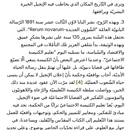
وترى في التّاريخ المكان الذي يخاطب فيه الإنجيل الخبرة
البشريّة ويرافقها.
3. وبهذه الرّوح، نشر البابا لاوُن الثّالث عشر سنة 1891 الرّسالة
البابويّة العامّة
”الشّؤون الجديدة-Rerum novarum“، التي
نحتفل هذه السّنة بمرور 135 سنة على نشرها بشكرٍ عميق.
وبهذه الوثيقة، بدأ سَلفي العزيز تلك التأمّلات في المجتمع
والاقتصاد والسّياسة، ما نسمّيه اليوم ”تعليم الكنيسة
الاجتماعيّ“. وعندما اعترض البعض بأنّ الكنيسة ينبغي ألّا تضيّع
طاقاتها في قضايا دنيويّة، بل عليها أن تهتمّ بنقل رسالة الحياة
الأبديّة، أجاب بواقعيّة وحكمة بأنّ إعلان الإنجيل لا يمكن أن ينسى
حياة الشّعوب العمليّة.
[4]
لقد مرّت الآن عقود عديدة منذ ذلك
الحين، وواصلت سلطة الكنيسة التّعليميّة والرّعاة واللاهوتيّون
والمؤمنون التّفكير في القضايا الاجتماعيّة في ضوء الإنجيل.
اليوم، يُعدّ تعليم الكنيسة الاجتماعيّ تراثًا من الحكمة، نجد فيه
مبادئ للتفكير، ومعايير للتمييز والحكم، وتوجيهات واقعيّة للعمل.
يستند هذا التّعليم إلى الكتاب المقدّس والتّقليد، ويساعدنا، في
حوار مع العلوم، على قراءة تحدّيات الحاضر بوضوح، وعلى تحديد