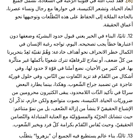
[8]
. فقد كتب الله في قلوبنا الرّغبة في السّعادة، تشمل جميع
أبعاد الحياة، وتشعر الكنيسة، في حوارها مع رجال ونساء عصرنا،
بالحاجة الملحّة إلى الحفاظ على هذه التّطلّعات وتوجيهها نحو
أعماق الحقيقة.
12. ثانيًا، البناء في الخير يعني قبول حدود البشريّة وضعفها دون
اعتبارها خطأً يجب تصحيحه. اليوم، تواجه رغبة الإنسان في
الكمال خطر الانحراف نحو أهداف خادعة: وَهْمُ تقنيّة تَعِدُ بتحريرنا
من كلّ ضعف، أو نماذج للرفاهيّة تترك شعوبًا بأكملها غير متأثّرة
بها. في كثير من الأحيان، نضع أملنا في قوّة لا حدود لها، وفي
أشكال من التّقدّم قد تزيد التّفاوت بين النّاس، وفي حلول فوريّة
عاجزة عن تضميد جراح الشّعوب. وهكذا، بينما يطارد البعض
سرابًا في تأكيد الذّات اللامحدود، يبقى الكثيرون محرومين من
ضروريّات الحياة. الكنيسة، بصوت متواضع ولكن حازم، تذكّر أنّ
الإشباع الحقيقيّ لا ينشأ من إزالة الضّعف، بل من نموّ متناغم:
حيث تتشابك الحرّيّة والمسؤوليّة مع العناية المتبادلة والتّضامن
الحقيقيّ، وحيث يُقاس التّقدّم بكرامة كلّ فرد وبخير الشّعوب.
13. ثالثًا، بناء عالمٍ يستطيع فيه الجميع أن ”يزهروا“ يتطلّب