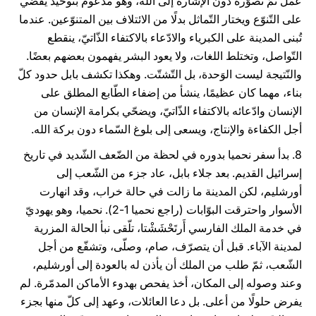
عمل تمّ تصوّره دون الإشارة إلى الله، وهو مدعوم بتوحيد يقضي
على التّنوّع ويختار التّماثل بدلًا من الائتلاف بين المتنوّعين. عندما
تُبنى المدينة على الكبرياء والادّعاء بالاكتفاء الذّاتيّ، ينقطع
التّواصل، وتختلط اللغات، ولا يعود البشر يفهمون بعضهم بعضًا.
والنّتيجة ليست الوَحدة، بل التّشتّت. وهكذا تكشف بابل حدود كلّ
بناء، مهما كان عظيمًا، ينشأ من إضفاء الطّابع المطلق على
الإنسان وادّعائه بالاكتفاء الذّاتيّ، ويضحّي بكرامة الإنسان من
أجل الكفاءة والإنتاج، ويسعى إلى بلوغ السّماء دون بركة الله.
8. بدأ سفر نحميا بدوره في لحظة من الضّعف الشّديد في تاريخ
إسرائيل القديم. بعد جلاء بابل، عاد جزء من الشّعب إلى
أورشليم، لكن المدينة ما زالت في حالة خراب، وقد انهارت
الأسوار واحترقت البوّابات (راجع نحميا 1-2). نحميا، وهو يهوديّ
في خدمة الملك الفارسي أَرتَحْشَشْتا، تلّقى نبأ الحالة المزرية
لمدينة الآباء. قبل أن يتصرّف، صام، وصلّى، وتشفّع من أجل
الشّعب، ثمّ طلب من الملك أن يأذن له بالعودة إلى أورشليم،
وعند وصوله إلى المكان، أخذ يفحص بهدوء الأماكن المدمّرة. لم
يفرض حلولًا من أعلى. بل دعا العائلات، وعهد إلى كلّ منها بجزء