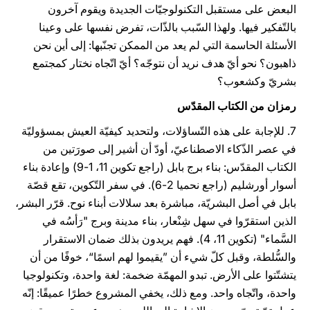
البعض على مستقبل التكنولوجيّات الجديدة ويقوم آخرون
بالتّفكير فيها. ولهذا السّبب بالذّات، تفرض نفسها على وعينا
الأسئلة الحاسمة التي لم يعد من الممكن تجنّبها: إلى أين نحن
ذاهبون؟ نحو أيّ هدف نريد أن نتوجّه؟ أيّ اتّجاه نختار كمجتمع
بشريّ وكشعوب؟
رمزان من الكتاب المقدّس
7. للإجابة على هذه التّساؤلات، ولتحديد كيفيّة العيش بمسؤوليّة
في عصر الذّكاء الاصطناعيّ، أودّ أن أشير إلى صورَتين من
الكتاب المقدّس: بناء برج بابل (راجع تكوين 11، 1-9) وإعادة بناء
أسوار أورشليم (راجع نحميا 2-6). في سفر التّكوين، تقع قصّة
بابل في أصل البشريّة، مباشرة بعد سلالات أبناء نوح. قرّر البشر،
الذين استقرّوا في سهل شِنْعار، بناء مدينة وبرج "رَأسُه في
السَّماء" (تكوين 11، 4). فهم يريدون بذلك ضمان الاستقرار
والسُّلطة، وقبل كلّ شيء أن ”يقيموا لهم اسمًا“، خوفًا من أن
يتشتّتوا على الأرض. تبدو المهمّة ضخمة: لغة واحدة، وتكنولوجيا
واحدة، واتّجاه واحد. ومع ذلك، يخفي المشروع خطرًا عميقًا: إنّه