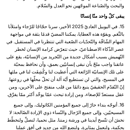
والبحث والصّناعة الموجّهين نحو العدل والسّلام.
يبقى كلّ واحد منّا إنسانًا
15. في اليوبيل العاديّ 2025 الأخير، سرنا حجّاجًا للرّجاء وامتلأنا
بالنِّعَم. وبقوّة هذه العطايا، يمكننا المضيّ قدمًا بثقة في مواجهة
المهام الشّاقّة والتّحدّيات الصّعبة التي تنتظرنا في المستقبل. في
عصر الذّكاء الاصطناعيّ، حيث تتعرّض كرامة الإنسان لخطر
التّهميش بسبب أشكال جديدة من التّجريد من الإنسانيّة، يقع على
عاتقنا واجب ملحّ بأن نبقى إنسانيّين بعمق، وأن نحافظ بمحبّة
على تلك الإنسانيّة الرّائعة التي أُعطيت لنا وكُشِفَت لنا في ملئها
في المسيح، والتي لن تستطيع أيّة آلة أن تحلّ محلّها في روعتها.
إنّ التّقدّم الحقيقيّ ينبع دائمًا من قلب منفتح على الآخرين، ومن
عقل مستعدّ للإصغاء، ومن إرادة تبحث عمّا يوحِّد أكثر ممّا يفرِّق.
16. أتوجّه بنداء حارّ إلى جميع المؤمنين الكاثوليك، وإلى جميع
المسيحيّين، وإلى جميع الرّجال والنّساء ذوي الإرادة الصّالحة: لا
نخشَ أن تتّسخ أيدينا في ورشة زمننا. مثل نحميا، لنصلِّ ولنخطّط
بحكمة، ولنعمل بمثابرة، ولنضع الله من جديد في أفق عملنا