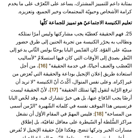
بمثابة داعم للتمييز المشترك، يساعد على التّعرّف على ما يخدم
كرامة الأشخاص وحيويّة المجتمعات وخير الجميع، وتعزيزه.
تعليم الكنيسة الاجتماعيّ هو تمييز للجماعة كلّها
25. فهم الحقيقة كعطيّة يجب مشاركتها وليس أمرًا نمتلكه
ونطالب به يحرّر الكنيسة من تجربة الحنين إلى طرق حضور
مبنيّة على القوّة. كان القدّيس البابا يوحنّا بولس الثّاني يدعو إلى
النّظر بصدق إلى الأوقات التي كان فيها استسلامٌ "لأساليب
التّعصّب والعنف أحيانًا، في خدمة الحقيقة"
[16]
، من أجل
استعادة طريق إعلان الإنجيل بوداعة والحقيقة التي تُعرَض من
غير إكراه. وعلى نفس المنوال، أكّدتُ أنّ الكنيسة "لا تريد أن
ترفع الرّاية لتقول إنّها تمتلك الحقيقة"
[17]
، لأنّ الحقيقة ليست
أرضًا يجب الدّفاع عنها، بل هي خيرٌ نتشارك فيه. وقد لخّص البابا
فرنسيس هذا الموقف نفسه في كلماته الشّهيرة "الزّمن أسمى
من المساحة"
[18]
: فليس المهمّ في المقام الأوّل أن نشغل
مراكز السُّلطة أو السّيطرة على معاقل ثقافيّة، بل إطلاق
مسارات الخير وتركها تنضج. وهكذا فإنّ حقيقة الإنجيل لا تُفرض
من أعلى، بل تنمو مع الزّمن، داخل النّسيج العمليّ للحياة