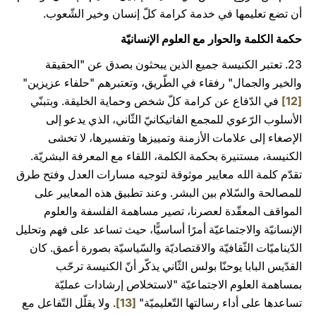
أن تضع تعليمها في خدمة كرامة كلّ إنسان وخير الشّعوب.
حكمة الكلمة والحوار مع العلوم الإنسانيّة
23. تعتبر الكنيسة جميع الذين يبحثون بصدق عن "الحقيقة
والخير والجمال" رفقاء في الطّريق، وتعتبرهم "حلفاء عزيزين"
[12]
في الدّفاع عن كرامة كلّ شخص وحماية الخليقة. وبتبنّي
الأسلوب الرّعوي للمجمع الفاتيكانيّ الثّاني، الذي يدعو إلى
الإصغاء إلى علامات الأزمنة وتمييزها وتفسيرها، لا تخشى
الكنيسة، مستنيرة بحكمة الكلمة، اللقاء مع المعرفة البشريّة.
تقدّم كلمة الله معايير موثوقة لتوجيه مسارات العدل وفتح طرق
للمصالحة والسّلام بين البشر. وعند تطبيق هذه المعايير على
المواقف المعقّدة لعصرنا، تصير مساهمة الفلسفة والعلوم
الإنسانيّة والاجتماعيّة أمرًا أساسيًّا، حيث تساعد على فهم وتحليل
الدّيناميّات الثّقافيّة والاقتصاديّة والسّياسيّة بصورة أعمق. كان
القدّيس البابا يوحنّا بولس الثّاني يذكّر أنّ الكنيسة ترحّب
بمساهمة العلوم الاجتماعيّة "لاستخلاص إرشادات عمليّة
تساعدها على أداء رسالتها التّعليميّة"
[13]
. ولا يقلّل التّفاعل مع