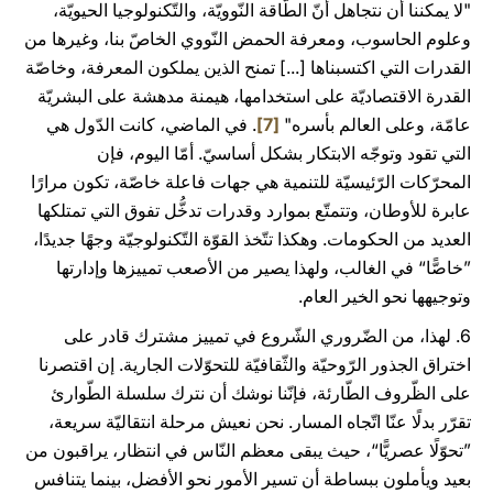
"لا يمكننا أن نتجاهل أنّ الطّاقة النّوويّة، والتّكنولوجيا الحيويّة،
وعلوم الحاسوب، ومعرفة الحمض النّووي الخاصّ بنا، وغيرها من
القدرات التي اكتسبناها [...] تمنح الذين يملكون المعرفة، وخاصّة
القدرة الاقتصاديّة على استخدامها، هيمنة مدهشة على البشريّة
عامّة، وعلى العالم بأسره"
[7]
. في الماضي، كانت الدّول هي
التي تقود وتوجّه الابتكار بشكل أساسيّ. أمّا اليوم، فإن
المحرّكات الرّئيسيّة للتنمية هي جهات فاعلة خاصّة، تكون مرارًا
عابرة للأوطان، وتتمتّع بموارد وقدرات تدخُّل تفوق التي تمتلكها
العديد من الحكومات. وهكذا تتّخذ القوّة التّكنولوجيّة وجهًا جديدًا،
”خاصًّا“ في الغالب، ولهذا يصير من الأصعب تمييزها وإدارتها
وتوجيهها نحو الخير العام.
6. لهذا، من الضّروري الشّروع في تمييز مشترك قادر على
اختراق الجذور الرّوحيّة والثّقافيّة للتحوّلات الجارية. إن اقتصرنا
على الظّروف الطّارئة، فإنّنا نوشك أن نترك سلسلة الطّوارئ
تقرّر بدلًا عنّا اتّجاه المسار. نحن نعيش مرحلة انتقاليّة سريعة،
”تحوّلًا عصريًّا“، حيث يبقى معظم النّاس في انتظار، يراقبون من
بعيد ويأملون ببساطة أن تسير الأمور نحو الأفضل، بينما يتنافس