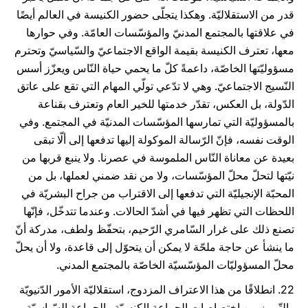
قدر من الاستقلاليّة. وهكذا يتجلّى حضور الكنيسة في العالم أيضًا
في علاقتها بالمجتمع المدنيّ والمؤسّسات العامّة. وفي حوارها
معها، تعترف الكنيسة بقيمة الواقع الاجتماعيّ والسّياسيّ وتحترم
مسؤوليّتها الخاصّة، داعمةً كلّ ما يحمي حياة النّاس ويعزّز أسس
النّسيج الاجتماعيّ. وهي لا تدّعي تولّي المهام التي تقع على عاتق
الدّولة، بل العكس، تقدّر خدمتها للخير العام وتعترف بقناعة
بالمسؤوليّة التي تمارسها المؤسّسات المدنيّة في المجتمع. وفي
الوقت نفسه، فإنّ الرّسالة الموكولة إليها تدفعها إلى ألّا تبقى
بعيدة عن معاناة النّاس الملموسة في عصرنا. ولا ينبع قربها من
نيّتها لتحلّ محلّ المؤسّسات، ولا من نقد ضمني لعملها، بل من
المحبّة الإنجيليّة التي تدفعها إلى الاقتراب من جراح البشريّة في
اللحظات التي تظهر فيها في أشدّ الحالات. وعندما تتدخّل، فإنّها
تصنع ذلك على غرار السّامري الرّحيم، بتحفّظ ولطف، مدركة أنّ
ما ينشأ عن حاجة ملحّة لا يمكن أن يتحوّل إلى قاعدة، ولا أن يحلّ
محلّ المسؤوليّات المؤسّسيّة الخاصّة بالمجتمع المدني.
22. انطلاقًا من هذا الاعتراف المزدوج، استقلاليّة الأمور الدّنيويّة
والتّمييز بين اختصاصات الجماعة الكنسيّة والجماعة السّياسيّة،