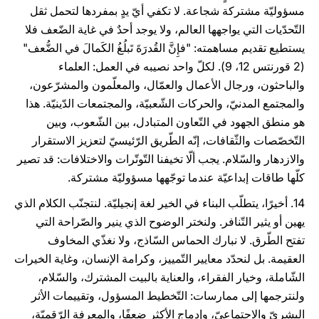
مسؤوليّة مشتركة شجاعة. لا تكفي أيّ يدٍ بمفردها لتحمل ثقل
التّحدّيات التي يواجهها العالم، ولا يوجد أحدٌ في غاية الضّعف فلا
يستطيع تقديم مساهمته: "فإِنَّ القُدرَةَ تَبلُغُ الكَمالَ في الضُّعف"
(2 قورنتس 12، 9). لكلّ واحد نصيبه في العمل: العلماء
والباحثون، ورجال الأعمال والعمّال، والمعلّمون والمشرّعون،
والمجتمع المدنيّ، والحركات الشّعبيّة، والمجتمعات الدّينيّة. هذا
هو منطق الجهود في التّعاون المتبادل، بين الشّعوب، وبين
التّخصّصات والثّقافات، إنّه الطّريق الرّئيسيّ لتعزيز الاستقرار
والازدهار والسّلام. يجب ألّا تخيفنا التّوتّرات والاختلافات: قد تصير
كلّها طاقات إبداعيّة عندما توجّهها مسؤوليّة مشتركة.
14. أخيرًا، يتطلّب البناء في الخير لغة إنجيليّة. لنتجنّب الكلام الذي
يهين أو يثير التّنافر. ولنختر الوضوح الذي ينير والصّراحة التي
تفتح الطّرق. لا نبارك الحماس السّاذج، ولا نغذّي المخاوف
العقيمة. بل لنحدّد معايير التّمييز، وكرامة الإنسان، وغاية الخيرات
الشّاملة، وخيار الفقراء، والعناية بالبيت المشترك، والسّلام،
ولنترجمها إلى ممارسات: التّخطيط المسؤول، وتقييمات الأثر
البشريّ والاجتماعيّ، وإدماج الأكثر ضعفًا، والمعرفة الرّقميّة،