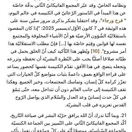
ونظامه الخاصّ. وقد عبّر المجمع الفاتيكانيّ الثّاني بدقّة خاصّة
عن هذا المبدأ في الدّستور الرّعائيّ في الكنيسة في عالم اليوم،
”
فرح ورجاء
“، وقد احتفلنا بشكر بذكرى مرور ستّين سنة على
هذه الوثيقة في 7 كانون الأوّل/ديسمبر 2025: "إذا كان المقصود
باستقلاليّة الشّؤون الأرضيّة هو أنّ الأشياء المخلوقة والمجتمع
نفسه لها قوانين وقِيَم خاصّة بها […] فإنّ مطلب الاستقلاليّة هذا
أمر مشروع".
[10]
ويُظهر هذا التّأكيد كيف أنّ الخلق يحمل في
طيّاته صلاحًا أصليًّا يجب على النّظرة البشريّة أن تحفظه وتزرعه
وتجعله ينضج. في هذا الأفق، تقدّم الكنيسة نفسها كحضور يساعد
على قراءة الواقع بعمق، داعمةً بثبات متواضع كلّ الخيارات التي
تعزّز كرامة كلّ إنسان، وتماسك المجتمعات، وخير الجميع. وهكذا
تقف الكنيسة إلى جانب العالم دون أن تتداخل معه، حتّى يَنمُوَ
في كلّ حدث إنسانيّ وعد العدل والسّلام الذي يواصل الرّوح
القدس تعزيزه في قلب البشريّة.
21. وبما أنّنا ندرك أنّ الله يرافق حرّيّة البشر في صياغة التّاريخ،
أكّد المجمع الفاتيكانيّ الثّاني على التّمييز بين الجماعة الكنسيّة
والجماعة السّياسيّة، موضحًا أنّه على كلّ جماعة أن تعمل بأكبر