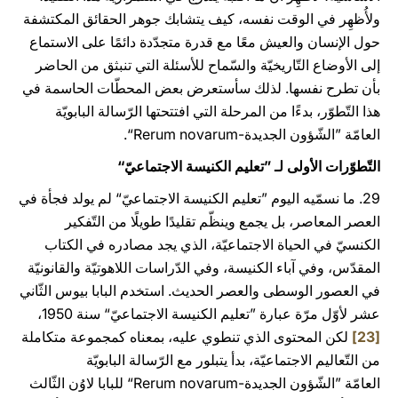
ولأُظهِر في الوقت نفسه، كيف يتشابك جوهر الحقائق المكتشفة
حول الإنسان والعيش معًا مع قدرة متجدّدة دائمًا على الاستماع
إلى الأوضاع التّاريخيّة والسّماح للأسئلة التي تنبثق من الحاضر
بأن تطرح نفسها. لذلك سأستعرض بعض المحطّات الحاسمة في
هذا التّطوّر، بدءًا من المرحلة التي افتتحتها الرّسالة البابويّة
العامّة ”الشّؤون الجديدة-Rerum novarum“.
التّطوّرات الأولى لـ ”تعليم الكنيسة الاجتماعيّ“
29. ما نسمّيه اليوم ”تعليم الكنيسة الاجتماعيّ“ لم يولد فجأة في
العصر المعاصر، بل يجمع وينظّم تقليدًا طويلًا من التّفكير
الكنسيّ في الحياة الاجتماعيّة، الذي يجد مصادره في الكتاب
المقدّس، وفي آباء الكنيسة، وفي الدّراسات اللاهوتيّة والقانونيّة
في العصور الوسطى والعصر الحديث. استخدم البابا بيوس الثّاني
عشر لأوّل مرّة عبارة ”تعليم الكنيسة الاجتماعيّ“ سنة 1950،
[23]
لكن المحتوى الذي تنطوي عليه، بمعناه كمجموعة
متكاملة
من التّعاليم الاجتماعيّة، بدأ يتبلور مع الرّسالة البابويّة
العامّة ”الشّؤون الجديدة-Rerum novarum“ للبابا لاوُن الثّالث