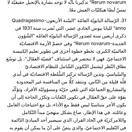
Rerum novarum“
تذكيرنا بأنّه لا توجد بشارة بالإنجيل حقيقيّة لا
تمسّ أيضًا هيكليّات العيش معًا.
31. الرّسالة البابويّة العامّة ”السّنة الأربعون-Quadragesimo
anno“
للبابا بيوس الحادي عشر، التي نُشرت سنة 1931 في
ذكرى أربعين سنة لصدور الرّسالة البابويّة العامّة ”الشّؤون
الجديدة-Rerum novarum“ وفي خضمّ الأزمة الاقتصاديّة
العالميّة الكبرى، تخطو خطوة أخرى في تطوير تعليم الكنيسة
الاجتماعيّ. فهي لا تنحصر في استئناف ”قضيّة العمّال“، بل توسّع
نطاق النّظر ليشمل التّكوين الشّامل للنظام الاقتصاديّ
والسّياسيّ. وتدين الرّسالة تركيز السُّلطة الاقتصاديّة في أيدي
قلّة قليلة من النّاس، وتنتقد كلًّا من المنافسة غير المحدودة
والمشاريع الجماعيّة التي تلغي حرّيّة ومسؤوليّة الأفراد، وتؤكّد
بقوّة على حقّ العمّال في تكوين النّقابات وتكرّر الحاجة إلى أن
يكون الأجر متناسبًا ليس فقط مع الأداء، بل مع احتياجات العامل
وعائلته. في هذا الإطار، صاغ بشكل منهجيّ مبدأ التّكامل
واللامركزيّة في اتّخاذ القرار، الذي سيصير أحد المبادئ الدّائمة
في التّعليم الاجتماعيّ، والذي ينصّ على أنّ ما يمكن أن يقوم به