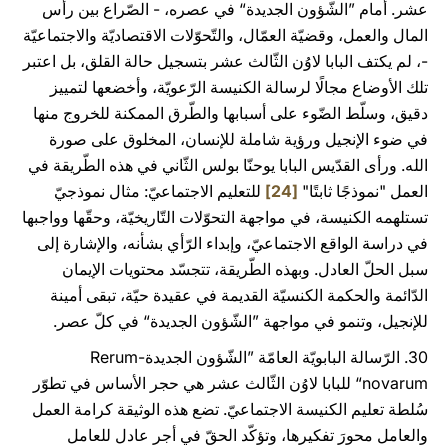
عشر. أمام ”الشّؤون الجديدة“ في عصره، - الصّراع بين رأس
المال والعمل، وقضيّة العمّال، والتّحوّلات الاقتصاديّة والاجتماعيّة
-، لم يكتف البابا لاوُن الثّالث عشر بتسجيل حالة القلق، بل اعتبر
تلك الأوضاع مجالًا لرسالة الكنيسة الرّعويّة، وأخضعها لتمييز
دقيق، وسلّط الضّوء على أسبابها والطّرق الممكنة للخروج منها
في ضوء الإنجيل ورؤية شاملة للإنسان، المخلوق على صورة
الله. ورأى القدّيس البابا يوحنّا بولس الثّاني في هذه الطّريقة في
العمل "نموذجًا ثابتًا"
[24]
للتعليم الاجتماعيّ: مثال نموذجيّ
تستلهمه الكنيسة، في مواجهة التحوّلات التّاريخيّة، وحقّها وواجبها
في دراسة الواقع الاجتماعيّ، وإبداء الرّأي بشأنه، والإشارة إلى
سبل الحلّ العادل. وبهذه الطّريقة، تتجسّد محتويات الإيمان
الدّائمة والحكمة الكنسيّة القديمة في عقيدة حيّة، تبقى أمينة
للإنجيل، وتنمو في مواجهة ”الشّؤون الجديدة“ في كلّ عصر.
30. الرّسالة البابويّة العامّة ”الشّؤون الجديدة-Rerum
novarum“ للبابا لاوُن الثّالث عشر هي حجر الأساس في تطوّر
سُلطة تعليم الكنيسة الاجتماعيّ. تضع هذه الوثيقة كرامة العمل
والعامل محورَ تفكيرها، وتؤكّد الحقّ في أجر عادل للعامل