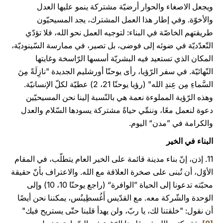
ويجعل الاصغاء والحوار أرضيّة مشتركة ينمو عليها العدل
والأخوّة. وفي إطار هذا العمل المشترك، يجد المسيحيّون
طريقتهم الخاصّة في البناء: لتوجيه العمل نحو الله، فلا تؤدّي
التّعدّديّة في ضوئه إلى فوضى، بل تصير، في ممارسة السّينوديّة،
المكان الذي تستعيد فيه البشريّة أسسها الرّاسخة وغايتها
النّهائيّة. في سفر الرّؤيا، رأى يوحنّا أورشليم الجديدة "نازِلَةً مِنَ
السَّماءِ مِن عِندِ الله" (رؤيا يوحنّا 21، 2) عطيّة لكلّ الإنسانيّة.
وهذه الرّؤية المملوءة نعمة هي بالنّسبة إلينا نحن المسيحيّين
دعوة لنعمل معًا، وننمِّي حياةً مشتركة يسودها السّلام والعدل
والكرامة في ”مدن“ اليوم.
البناء في الخير
11. إذن، إنّ بناء مدينة قائمة على الخير العام يتطلّب، في المقام
الأوّل، أن تُبنى على صخرة العلاقة مع الله. والاعتراف بأنّ حقيقة
محبّته تدعونا إلى الحياة ”الوافرة“ (راجع يوحنّا 10، 10) وإلى
الوَحدة والشّركة معه. مع القدّيس أَغُسطِينُس، يمكننا نحن أيضًا
أن نقول: "خلقتنا لك، يا ربّ، ولن يهدأ قلبنا حتّى يستريح فيك"