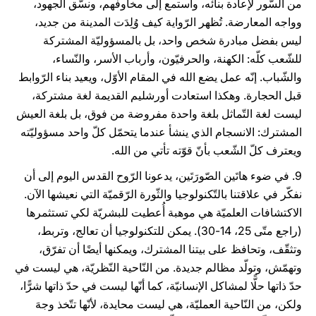
من السّور لإعادة بنائه، واستمع إلى مخاوفهم، ونسّق الجهود،
وواجه المعارضة. تُظهر الرّواية كيف وُلِدَت المدينة من جديد،
ليس بفضل مبادرة شخص واحد، بل بالمسؤوليّة المشتركة
للشّعب كلّه: الكهنة، والحرفيّون، وأرباب الأسر، والنّساء،
والشّباب. إنّه عمل يضع الله في المقام الأوّل، ويعيد بناء الرّوابط
قبل الحجارة. وهكذا استعادت أورشليم القديمة لغة مشتركة،
ليست لغة التّماثل بلغة واحدة مفروضة من فوق، بل بلغة العيش
المشترك: الانسجام الذي ينشأ عندما يتحمّل كلّ واحد مسؤوليّته
ويعترف كلّ الشّعب بأنّ قوّته تأتي من الله.
9. في ضوء هاتَين الصّورَتَين، يدعونا الرّوح القدس اليوم إلى أن
نفكّر في علاقتنا بالتّكنولوجيا والثّورة الرّقميّة التي نعيشها الآن.
الاكتشافات العلميّة هي موهبة أُعطيت للبشريّة لكي تستثمرها
(راجع متّى 25، 14-30). يمكن للتكنولوجيا أن تعالج، وتربط،
وتثقّف، وتحافظ على بيتنا المشترك، ويمكنها أيضًا أن تفرّق،
وتهمّش، وتولّد مظالم جديدة. من النّاحية النّظريّة، هي ليست في
حدّ ذاتها حلًّا لمشاكل الإنسانيّة، كما أنّها ليست في حدّ ذاتها شرًّا،
ولكن، من النّاحية العمليّة، هي ليست محايدة، لأنّها تتّخذ وجهَ