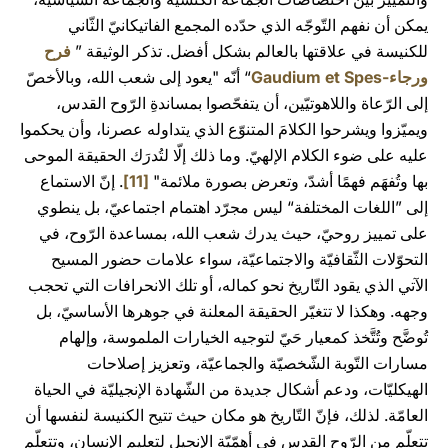
يمكن أن نفهم التّوجّه الذي حدّده المجمع الفاتيكانيّ الثّاني
للكنيسة في علاقتها بالعالم بشكل أفضل. تذكر الوثيقة ”
فرح
ورجاء-Gaudium et Spes
“ أنّه "يعود إلى شعب الله، وبالأخصّ
إلى الرّعاة واللاهوتيّين، أن يتفحّصوا بمساندةِ الرّوح القدس،
ويميّزوا ويشرحوا الكلامَ المتنوّع الذي يتداوله عصرنا، وأن يحكموا
عليه على ضوء الكلام الإلهيّ. وما ذلك إلّا لتُدرَك الحقيقة الموحى
بها وتُفهَم فهمًا أشدّ، وتعرض بصورة ملائمة"
[11]
. إنّ الاستماع
إلى ”اللغات المختلفة“ ليس مجرّد اهتمام اجتماعيّ، بل ينطوي
على تمييز روحيّ، حيث يدرك شعب الله، بمساعدة الرّوح، في
التحوّلات الثّقافيّة والاجتماعيّة، سواء علامات حضور المسيح
الآتي الذي يقود التّاريخ نحو كماله، أو تلك الانحرافات التي تحجب
وجهه. وهكذا لا تتغيّر الحقيقة المعلنة في جوهرها الأساسيّ، بل
تُوضَّح وتُتَّخذ كمعيار حَيّ لتوجيه الخيارات الملموسة، وإلهام
مسارات التّوبة الشّخصيّة والجماعيّة، وتعزيز إصلاحات
الهيكليّات، ودعم أشكال جديدة من الشّهادة الإنجيليّة في الحياة
العامّة. لذلك، فإنّ التّاريخ هو مكان حيث تتيح الكنيسة لنفسها أن
تتعلّم من الرّوح القدس في أهمّيّة الإنجيل لتعليم الإنسان، وتتعلّم