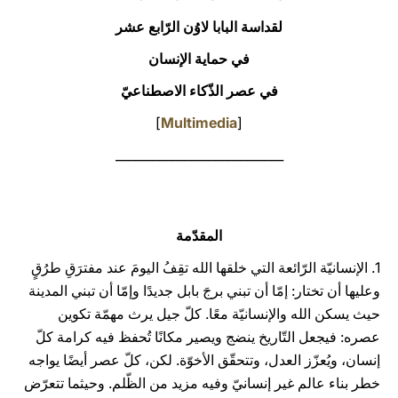
لقداسة البابا لاوُن الرّابع عشر
LATINE
في حماية الإنسان
في عصر الذّكاء الاصطناعيّ
]
Multimedia
[
___________________________
المقدّمة
1. الإنسانيّة الرّائعة التي خلقها الله تقِفُ اليومَ عند مفترَقِ طرُقٍ
وعليها أن تختار: إمّا أن تبني برجَ بابل جديدًا وإمّا أن تبني المدينة
حيث يسكن الله والإنسانيّة معًا. كلّ جيل يرث مهمّة تكوين
عصره: فيجعل التّاريخ ينضج ويصير مكانًا تُحفظ فيه كرامة كلّ
إنسان، ويُعزّز العدل، وتتحقّق الأخوّة. لكن، كلّ عصر أيضًا يواجه
خطر بناء عالم غير إنسانيّ وفيه مزيد من الظّلم. وحيثما تتعرّض