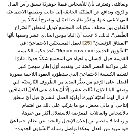
ولعائلته، وتعترف بأنّ للأشخاص قيمةً جوهريّةً تسبق رأس المال
والرّبح، وتدافع عن الملكيّة الخاصّة إلى جانب وظيفتها الاجتماعيّة
التي لا غنى عنها، وتقدِّر نقابات العمّال، وتقترح أشكالًا من
التّعاون بين مختلف مكوّنات المجتمع كبديل لمنطق ”الصّراع
الطّبقي“. لذلك، لا عجب أنّ البابا بيوس الحادي عشر وصفها بأنّها
"الميثاق الرّئيسيّ"
[25]
لعمل المسيحيّين الاجتماعيّ: في
”الشّؤون الجديدة-Rerum novarum“
تتّخذ حكمة الكنيسة
القديمة حول الإنسان والحياة في المجتمع شكلًا جديدًا، قادرًا
على مواكبة العصر الصّناعي وتقديم أوّل إطار منهجيّ كبير
لتعليم الكنيسة الاجتماعيّ الذي ستطوّره العقود اللاحقة بصورة
أفضل. على الرّغم من تغيُّر العديد من الظّروف التّاريخيّة التي
وصفها البابا لاوُن الثّالث عشر، إلّا أنّ هناك على الأقلّ اكتشافَين
لا تزال لهما أهمّيّة كبيرة: أولويّة العمل البشريّ قبل أيّ منطق
إنتاجي أو مالي محض، مع ما يترتّب على ذلك من اهتمام
بالأشخاص والعائلات المعرّضة للاستغلال أكثر من غيرها،
وارتباط لا ينفصم بين إعلان الإنجيل والبحث عن نظام اجتماعيّ
فيه مزيد من العدل. وهكذا تواصل رسالة
”الشّؤون الجديدة-