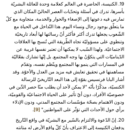
19. الكنيسة، الحاضرة في العالم كعلامة وَحدة للعائلة البشريّة
بأسرها، تدرك في أسئلة وتحدّيات العصر الحاليّ المكان الذي
تمارس فيه دعوتها إلى الإصغاء والحوار والخدمة، متجاوبة مع كلّ
ما يتعلّق بوجود رجال ونساء اليوم. هذا التّداخل في الحياة مع
الشّعوب يجعلها تدرك أكثر فأكثر أنّ رسالتها لها أبعاد تاريخيّة
وتنطوي على مسؤوليّة تجاه الطّريقة التي تُنسج بها العلاقات
الاجتماعيّة. ولهذا السّبب لا يمكنها أن تعتبر نفسها غريبة عن
الدّيناميّات التي يتكوَّنُ بها وجه المجتمع. بل إنّها تشارك بفعّاليّة
في المسارات التي ينمو بها المجتمع وينّظم نفسه، وتقدّم
مساهمتها في تحقيق تعايش فيه مزيد من العدل والأخوّة. وقد
أشار البابا فرنسيس بقوّة إلى هذا البعد التّاريخيّ للرسالة
الكنسيّة، مذكّرًا بأنّه "لا يمكن لأحد أن يطلب منّا حصر الدِّين في
خصوصيّة الأفراد، دون أيّ تأثير على الحياة الاجتماعيّة والقوميّة،
ودون الاهتمام بصحّة مؤسّسات المجتمع المدني، ودون الإدلاء
برأي حول الأحداث التي تؤثّر على المواطنين"
[9]
.
20. إنّ الدّعوة والالتزام بالسّير مع البشريّة في واقع التّاريخ
يدفعان الكنيسة إلى الاعتراف بأنّ كلّ واقع الأرض له متانته