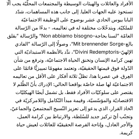
الأفراد والعائلات والهيئات الوسيطة والمجتمعات المحلّيّة يجب ألّا
تستحوذ عليه الجهات العليا. إلى جانب هذه المساهمات، شدّد
البابا بيوس الحادي عشر بوضوح على الوظيفة الاجتماعيّة
للملكيّة. وبتدخّلات مختلفة له في تعاليمه، - بدءًا من الرّسالة
العامّة ”لسنا بحاجة-Non abbiamo bisogno“ والرّسالة ”بقلق
بالغ-Mit brennender Sorge“، وصولًا إلى الرّسالة ”الفادي
الإلهيّ-Divini Redemptoris“، ندَّد بالأنظمة الاستبداديّة التي
تهين كرامة الإنسان وتخنق الحياة الاجتماعيّة، وترفع من شأن
الدّولة فوق قيمتها الحقيقيّة، وتعتمد مفهومًا تمييزيًّا قائمًا على
العِرق. في عصرنا هذا، تظلّ ثلاثة أفكار على الأقل من تعاليمه
الاجتماعيّة لها صلة خاصّة بواقعنا الحالي: الإدراك بأنّ الظّلم لا
يقتصر على سلوكيّات الأفراد فقط، بل تشمل أيضًا الهيكليّات
الاقتصاديّة والمؤسّسيّة، وقيمة مبدأ التّكامل واللامركزيّة في
اتّخاذ القرار، الذي يدعو إلى تعزيز النّسيج المجتمعيّ والجماعيّ،
وتجنّب أيّ تركيز جديد للسُلطة، والارتباط بين كرامة العمل،
والأجر العادل، وإتاحة الفرصة الحقيقيّة للعائلات لعيش حياة
كريمة.