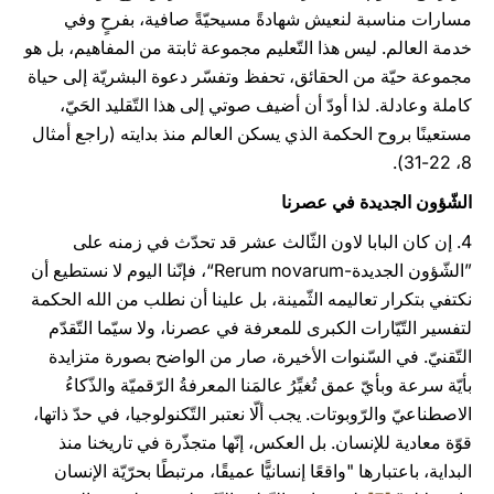
مسارات مناسبة لنعيش شهادةً مسيحيّةً صافية، بفرحٍ وفي
خدمة العالم. ليس هذا التّعليم مجموعة ثابتة من المفاهيم، بل هو
مجموعة
حيّة من الحقائق، تحفظ وتفسّر دعوة البشريّة إلى حياة
كاملة وعادلة. لذا أودّ أن أضيف صوتي إلى هذا التّقليد الحَيّ،
مستعينًا بروح الحكمة الذي يسكن العالم منذ بدايته (راجع أمثال
8، 22-31).
الشّؤون الجديدة في عصرنا
4. إن كان البابا لاون الثّالث عشر قد تحدّث في زمنه على
”الشّؤون الجديدة-Rerum novarum“، فإنّنا اليوم لا نستطيع أن
نكتفي بتكرار تعاليمه الثّمينة، بل علينا أن نطلب من الله الحكمة
لتفسير التّيّارات الكبرى للمعرفة في عصرنا، ولا سيّما التّقدّم
التّقنيّ. في السّنوات الأخيرة، صار من الواضح بصورة متزايدة
بأيّة سرعة وبأيّ عمق تُغيِّرُ عالمَنا المعرفةُ الرّقميّة والذّكاءُ
الاصطناعيّ والرّوبوتات. يجب ألّا نعتبر التّكنولوجيا، في حدّ ذاتها،
قوّة معادية للإنسان. بل العكس، إنّها متجذّرة في تاريخنا منذ
البداية، باعتبارها "واقعًا إنسانيًّا عميقًا، مرتبطًا بحرّيّة الإنسان