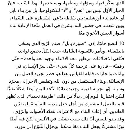
الذي يفكّر فيها، ويموّلها، وينظّمها، ويستخدمها. لهذا السّبب، فإنّ
الخيار الأوّل ليس بين ”نَعم“ أو ”لا“ للتكنولوجيا، بل بين بناء بابل
أو إعادة بناء أورشليم: بين سُلطة تدّعي السّيطرة على السّماء،
وبين شعب، في حضور الله، يشرع في العمل متّحدًا لإعادة بناء
أسوار العيش الأخويّ معًا.
10. لنضع جانبًا، إذن، ”صورة بابل“: صنم الرّبح الذي يضحّي
بالضّعفاء، ويأمر بالتّسوية الشّاملة حيث الكلّ يخضع لواحد،
فتُلغَى الاختلافات، ويظهر معه الادّعاء بوجود لغة واحدة – حتّى
رقميّة – قادرة على ترجمة كلّ شيء، حتّى سرّ الإنسان، في
بيانات وإنجازات قابلة للقياس. هذا هو خطر تجريد العمل من
الإنسانيّة، وبناء المستقبل من دون الله وتقليص الآخر إلى مجرّد
وسيلة. إنّها تجربة قديمة وجديدة دائمًا، تتّخذ اليوم أيضًا شكلًا تقنيًّا.
ليكن اختيارنا اليوم إذن، بدلًا من ذلك، ”طريقة نحميا“، الذي يُظهر
قيمة العمل المشترك من أجل جعل مدينة الله آمنةً للمنفيّين
العائدين. أي إعادة البناء مع الاعتراف بتعدّد الأصوات والرّؤى،
وقد يبدو للبعض أنّ ذلك سبب تشتّت في الألسن، لكنَّ فيه أيضًا
نورًا مشتركًا يجعل البناء معًا ممكنا، ويحوِّل التّنوّع إلى مورد،