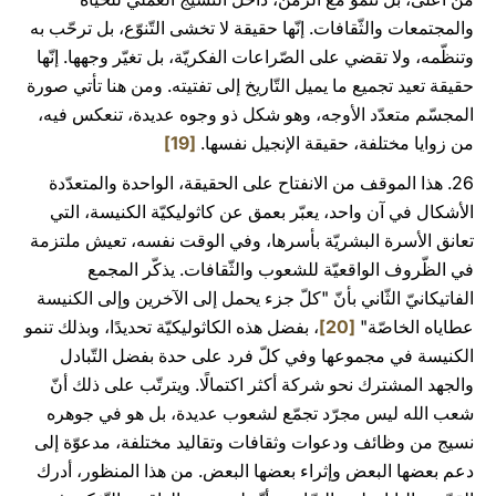
والمجتمعات والثّقافات. إنّها حقيقة لا تخشى التّنوّع، بل ترحّب به
وتنظّمه، ولا تقضي على الصّراعات الفكريّة، بل تغيّر وجهها. إنّها
حقيقة تعيد تجميع ما يميل التّاريخ إلى تفتيته. ومن هنا تأتي صورة
المجسّم متعدّد الأوجه، وهو شكل ذو وجوه عديدة، تنعكس فيه،
من زوايا مختلفة، حقيقة الإنجيل نفسها.
[19]
26. هذا الموقف من الانفتاح على الحقيقة، الواحدة والمتعدّدة
الأشكال في آن واحد، يعبّر بعمق عن كاثوليكيّة الكنيسة، التي
تعانق الأسرة البشريّة بأسرها، وفي الوقت نفسه، تعيش ملتزمة
في الظّروف الواقعيّة للشعوب والثّقافات. يذكّر المجمع
الفاتيكانيّ الثّاني بأنّ "كلّ جزء يحمل إلى الآخرين وإلى الكنيسة
عطاياه الخاصّة"
[20]
، بفضل هذه الكاثوليكيّة تحديدًا، وبذلك تنمو
الكنيسة في مجموعها وفي كلّ فرد على حدة بفضل التّبادل
والجهد المشترك نحو شركة أكثر اكتمالًا. ويترتّب على ذلك أنّ
شعب الله ليس مجرّد تجمّع لشعوب عديدة، بل هو في جوهره
نسيج من وظائف ودعوات وثقافات وتقاليد مختلفة، مدعوّة إلى
دعم بعضها البعض وإثراء بعضها البعض. من هذا المنظور، أدرك