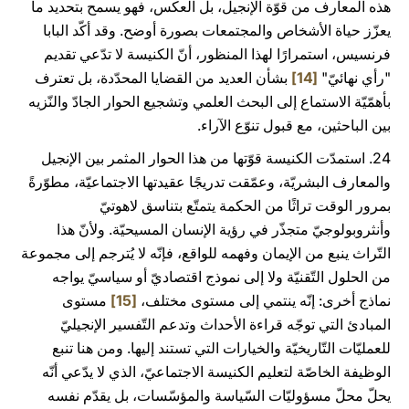
هذه المعارف من قوّة الإنجيل، بل العكس، فهو يسمح بتحديد ما
يعزّز حياة الأشخاص والمجتمعات بصورة أوضح. وقد أكّد البابا
فرنسيس، استمرارًا لهذا المنظور، أنّ الكنيسة لا تدّعي تقديم
"رأي نهائيّ"
[14]
بشأن العديد من القضايا المحدّدة، بل تعترف
بأهمّيّة الاستماع إلى البحث العلمي وتشجيع الحوار الجادّ والنّزيه
بين الباحثين، مع قبول تنوّع الآراء.
24. استمدّت الكنيسة قوّتها من هذا الحوار المثمر بين الإنجيل
والمعارف البشريّة، وعمّقت تدريجًا عقيدتها الاجتماعيّة، مطوّرةً
بمرور الوقت تراثًا من الحكمة يتمتّع بتناسق لاهوتيّ
وأنثروبولوجيّ متجذّر في رؤية الإنسان المسيحيّة. ولأنّ هذا
التّراث ينبع من الإيمان وفهمه للواقع، فإنّه لا يُترجم إلى مجموعة
من الحلول التّقنيّة ولا إلى نموذج اقتصاديّ أو سياسيّ يواجه
نماذج أخرى: إنّه ينتمي إلى مستوى مختلف،
[15]
مستوى
المبادئ التي توجّه قراءة الأحداث وتدعم التّفسير الإنجيليّ
للعمليّات التّاريخيّة والخيارات التي تستند إليها. ومن هنا تنبع
الوظيفة الخاصّة لتعليم الكنيسة الاجتماعيّ، الذي لا يدّعي أنّه
يحلّ محلّ مسؤوليّات السّياسة والمؤسّسات، بل يقدّم نفسه