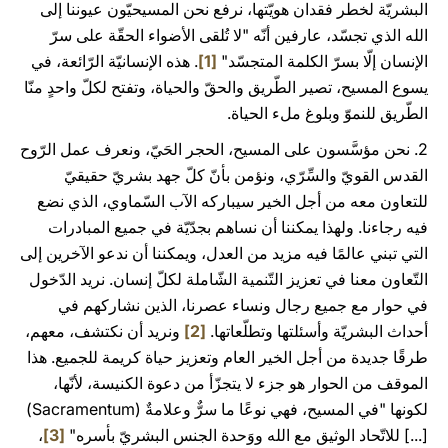
البشريّة لخطر فقدان هويّتها، نرفع نحن المسيحيّون عيوننا إلى
الله الذي تجسّد، عارفين أنّه "لا تُلقى الأضواء الحقّة على سرّ
الإنسان إلّا بسرّ الكلمة المتجسّد"
[1]
. هذه الإنسانيّة الرّائعة، في
يسوع المسيح، تصير الطّريق والحقّ والحياة، وتفتح لكلّ واحدٍ منّا
الطّريق للنموّ وبلوغ ملء الحياة.
2. نحن مؤسَّسون على المسيح، الحجر الحَيّ، ونعرف عمل الرّوح
القدس القويّ والسِّرّي، ونؤمن بأنّ كلّ جهد بشريّ حقيقيّ
للتعاون معه من أجل الخير سيباركه الآب السّماوي، الذي نضع
فيه رجاءنا. ولهذا يمكننا أن نساهم بجدّيّة في جميع المبادرات
التي تبني عالمًا فيه مزيد من العدل، ويمكننا أن ندعو الآخرين إلى
التّعاون معنا في تعزيز التّنمية الشّاملة لكلّ إنسان. نريد الدّخول
في حوار مع جميع رجال ونساء عصرنا، الذين نشاركهم في
أحداث البشريّة وأسئلتها وتطلّعاتها.
[2]
ونريد أن نكتشف، معهم،
طرقًا جديدة من أجل الخير العام وتعزيز حياة كريمة للجميع. هذا
الموقف من الحوار هو جزء لا يتجزّأ من دعوة الكنيسة، لأنّها،
لكونها "في المسيح، فهي نوعًا ما سرٌّ وعلامةٌ (Sacramentum)
[...] للاتّحاد الوثيق مع الله ووَحدة الجنس البشريّ بأسره"
[3]
،