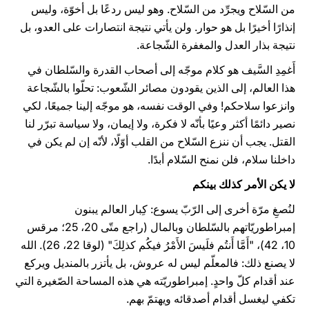
من السّلاح ويجرِّد من السّلاح. وهو ليس ردعًا بل أخوّة، وليس
إنذارًا أخيرًا بل هو حوار. ولن يأتي نتيجة انتصارات على العدو، بل
نتيجة بذار العدل والمغفرة الشّجاعة.
أَغمِدِ السَّيف هو كلام موجّه إلى أصحاب القدرة والسّلطان في
هذا العالم، إلى الذين يقودون مصائر الشّعوب: تحلّوا بالشّجاعة
وانزعوا سلاحكم! وفي الوقت نفسه، هو موجّه إلينا جميعًا، لكي
نصير دائمًا أكثر وعيًا بأنّه لا فكرة، ولا إيمان، ولا سياسة تبرّر لنا
القتل. يجب أن ننزع السّلاح من القلب أوّلًا، لأنّه إن لم يكن في
داخلنا سلام، فلن نمنح السّلام أبدًا.
لا يكن الأمر كذلك بينكم
لنُصغِ مرّة أخرى إلى الرّبّ يسوع: كِبار العالم يبنون
إمبراطوريّاتهم بالسّلطان وبالمال (راجع متّى 20، 25؛ مرقس
10، 42)، "أَمَّا أَنتُم فلَيسَ الأَمْرُ فيكُم كذلِكَ" (لوقا 22، 26). الله
لا يصنع ذلك: فالمعلّم ليس له عروش، بل يأتزر بالمنديل ويركع
عند أقدام كلّ واحدٍ. إمبراطوريّته هي هذه المساحة الصّغيرة التي
تكفي ليغسل أقدام أصدقائه ويهتمّ بهم.