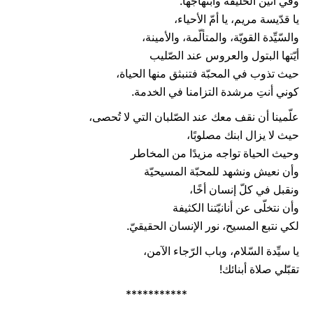
وفي أنين الخليقة وابتهاجها.
يا قدّيسة مريم، يا أمّ الأحياء،
والسّيِّدة القويّة، والمتألّمة، والأمينة،
أيّتها البتول والعروس عند الصّليب
حيث تذوب في المحبّة فتنبثق منها الحياة،
كوني أنتِ مرشدة التزامنا في الخدمة.
علّمينا أن نقف معك عند الصّلبان التي لا تُحصى،
حيث لا يزال ابنك مصلوبًا،
وحيث الحياة تواجه مزيدًا من المخاطر
وأن نعيش ونشهد للمحبّة المسيحيّة
ونقبل في كلّ إنسان أخًا،
وأن نتخلّى عن أنانيّتنا الكثيفة
لكي نتبع المسيح، نور الإنسان الحقيقيّ.
يا سيِّدة السّلام، وباب الرّجاء الآمن،
تقبّلي صلاة أبنائك!
***********