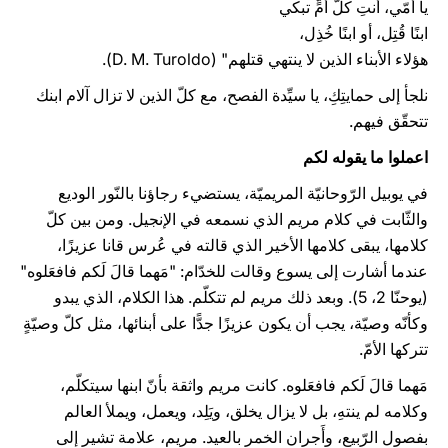
يا أمّي، أنتِ كلّ أمٍّ تبكي
ابنًا قُتِل، أو ابنًا خُذِل،
هؤلاء الأبناء الذين لا ينتهي قتلهم" (D. M. Turoldo).
نلجأ إلى حمايتِكِ، يا سيِّدة الفصح، مع كلّ الذين لا تزال آلام ابنك
تتحقّق فيهم.
اعملوا ما يقوله لكم
في يوبيل الرّوحانيّة المريميّة، يستضيء رجاؤنا بالنّور الوديع
والثّابت في كلام مريم الذي نسمعه في الإنجيل. ومن بين كلّ
كلامها، يبقى كلامها الأخير الذي قالته في عُرس قانا عزيزًا،
عندما أشارت إلى يسوع وقالت للخدّام: "مَهما قالَ لَكم فافعَلوه"
(يوحنّا 2، 5). وبعد ذلك مريم لم تتكلّم. هذا الكلام، الذي يبدو
وكأنّه وصيّة، يجب أن يكون عزيزًا جدًّا على أبنائها، مثل كلّ وصيّةٍ
تتركها الأمّ.
مَهما قالَ لَكم فافعَلوه. كانت مريم واثقة بأنّ ابنها سيتكلّم،
وكلامه لم ينتهِ، بل لا يزال يخلق، ويَلِد، ويعمل، ويملأ العالم
بفصول الرّبيع، وأَجران الخمر بالعيد. مريم، علامة تشير إلى