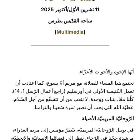
11 تشرين الأوّل/أكتوبر 2025
LATINE
ساحة القدّيس بطرس
]
Multimedia
[
____________________________________
أيّها الإخوة والأخوات الأعزّاء،
نجتمع هذا المساء للصلاة، مع مريم أمّ يسوع، كما اعتادت أن
تعمل الكنيسة الأولى في أورشليم (راجع أعمال الرّسل 1، 14).
كلّنا معًا، بثبات ووَحدة، لا نتعب من أن نتشفّع من أجل السّلام،
عطيّة الله التي يجب أن تصير ثمرة سَعينا والتزامنا.
الرّوحانيّة المريميّة الأصيلة
في يوبيل الرّوحانيّة المريميّة، ننَظرُ مؤمنين إلى مريم العذراء،
مرشدة حجّنا في الرّجاء، ننظر إلى فضائلها الإنسانيّة والإنجيليّة،