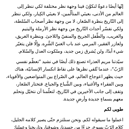
إنّها أيضًا دعوةٌ لنكوِّنَ فينا وجهة نظر مختلفة لكي ننظر إلى
العالم من الأدنى، بعينَي المتألّمين، لا بعينَي الكِبار، ولكي ننظر
إلى التّاريخ بنظرة الصّغار، لا من وجهة نظر أصحاب السّلطة،
ولكي نفسّر أحداث التّاريخ من وجهة نظر الأرملة واليتيم
والغريب، والطّفل الجريح والمنفيّ واللاجئ. وبنظرة الغريق،
ولعازر الفقير، المرمي عند باب الغنيّ الشَّرِه. وإلّا فلن يتغيّر
شيء أبدًا، ولن يُشرق زمن جديد، وملكوت العدل والسّلام.
سيّدتنا مريم العذراء تصنع ذلك أيضًا في نشيد ”تعظّم نفسي
الرّبّ“، عندما تُلقي نظرها على نقاط انكسار الإنسانيّة، هناك
حيث يظهر اعوجاج العالم، في الصّراع بين المتواضعين والأقوياء،
وبين الفقراء والأغنياء، وبين الشَّباع والجياع. فتختار الصّغار،
وتقف إلى جانب الأخيرين في التّاريخ، لتعلّمنا أن نتخيّل ونحلم
معهم بسماءٍ جديدة وأرضٍ جديدة.
طوبى لكم
اعملوا ما سيقوله لكم. ونحن سنلتزم حتّى يصير كلامه الجليل،
كلام الرّبّ يسوع، جزءًا من جسدنا، وشوقنا، وتاريخنا وعملنا: