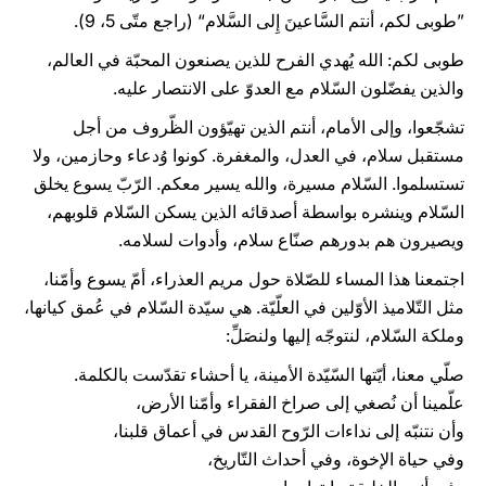
”طوبى لكم، أنتم السَّاعينَ إِلى السَّلام“ (راجع متّى 5، 9).
طوبى لكم: الله يُهدي الفرح للذين يصنعون المحبّة في العالم،
والذين يفضّلون السّلام مع العدوّ على الانتصار عليه.
تشجّعوا، وإلى الأمام، أنتم الذين تهيّؤون الظّروف من أجل
مستقبل سلام، في العدل، والمغفرة. كونوا وُدعاء وحازمين، ولا
تستسلموا. السّلام مسيرة، والله يسير معكم. الرّبّ يسوع يخلق
السّلام وينشره بواسطة أصدقائه الذين يسكن السّلام قلوبهم،
ويصيرون هم بدورهم صنّاع سلام، وأدوات لسلامه.
اجتمعنا هذا المساء للصّلاة حول مريم العذراء، أمّ يسوع وأمّنا،
مثل التّلاميذ الأوّلين في العلّيّة. هي سيّدة السّلام في عُمق كيانها،
وملكة السّلام، لنتوجّه إليها ولنصَلِّ:
صلّي معنا، أيّتها السّيّدة الأمينة، يا أحشاء تقدّست بالكلمة.
علّمينا أن نُصغي إلى صراخ الفقراء وأمّنا الأرض،
وأن نتنبّه إلى نداءات الرّوح القدس في أعماق قلبنا،
وفي حياة الإخوة، وفي أحداث التّاريخ،