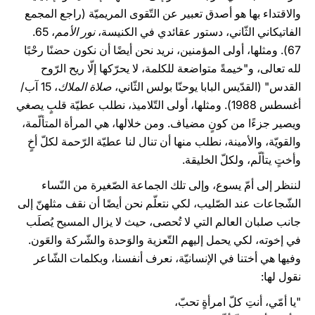
والاقتداء بها هو أصدق تعبير عن التّقوى المريميّة (راجع المجمع
الفاتيكاني الثّاني، دستور عقائدي في الكنيسة،
نور الأمم
، 65.
67). ومثلها، أولى المؤمنين، نريد نحن أيضًا أن نكون حضنًا رحْبًا
لله تعالى، و"خيمةً متواضعة للكلمة، لا يحرّكها إلّا ريح الرّوح
القدس" (القدّيس البابا يوحنّا بولس الثّاني،
صلاة الملاك
، 15 آب/
أغسطس 1988). ومثلها، أولى التّلاميذ، نطلب عطيّة قلبٍ يصغي
ويصير جزءًا من كونٍ مضياف. ومن خلالها، هي المرأة المتألّمة،
والقويّة، والأمينة، نطلب منها أن تنال لنا عطيّة الرّحمة لكلّ أخٍ
وأختٍ يتألّم، ولكلّ الخليقة.
لننظر إلى أمّ يسوع، وإلى تلك الجماعة الصّغيرة من النّساء
الشّجاعات عند الصّليب، لكي نتعلّم نحن أيضًا أن نقف مثلهنّ إلى
جانب صلبان العالم التي لا تُحصى، حيث لا يزال المسيح يُصلَب
في إخوته، لكي يحمل إليهم التّعزية والوَحدة والشّركة والعَون.
وفيها هي أختنا في الإنسانيّة، نعرف أنفسنا، وبكلمات الشّاعر
نقول لها:
"يا أمّي، أنتِ كلّ امرأةٍ تحبّ،