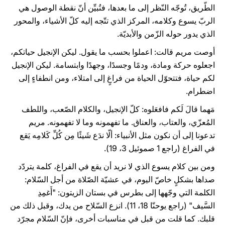
الطّريق، تُوجّه النّظر إلى ما بعدها، فتُبيِّن أنّ نقطة الوصول هي
الربّ يسوع وكلامه، المركز الذي تتّجه إليه كلّ الأشياء، والمحور
الذي يدور حوله الزّمن والأبديّة.
أوصت مريم قالت: اعملوا بحسب ما يقول. ليكن الإنجيل حياتكم،
اجعلوه حركة ومادة، ودمًا وجسدًا، وجهدًا وابتسامة. ليكن الإنجيل
لكم حياة، فتتحوّل الحياة من فراغٍ إلى امتلاء، ومن انطفاءٍ إلى
اضطرام.
مَهما قالَ لَكم فافعَلوه: كلّ الإنجيل، والكلام الصّعب، واللطف
المُعزّي، والعتاب، والعناق. ما تفهمونه وما لا تفهمونه. مريم
تدعونا إلى أن نكون مثل الأنبياء: ألّا ندَع شَيئًا مِن كُلِّ كَلامِه يَقع
في الفراغ (راجع 1 صموئيل 3، 19).
ومن بين كلام يسوع الذي لا نريد أن يقع في الفراغ، كلمة يتردّد
صداها بشكلٍ خاصّ اليوم، في عشيّة الصّلاة من أجل السّلام:
الكلمة التي وجّهها إلى بطرس في بستان الزيتون: "أَغمِدِ
السَّيف" (راجع يوحنّا 18، 11). انزع السّلاح من يدك، وقبل ذلك من
قلبك. كما قلت من قبل في مناسبات أخرى، فإنّ السّلام مجرّد