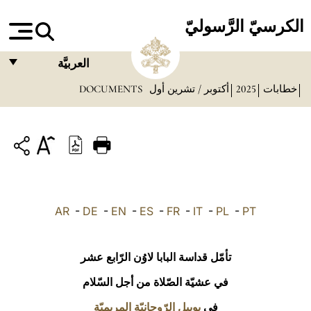
الكرسيّ الرَّسوليّ
العربيَّة
خطابات
2025
أكتوبر / تشرين أول
DOCUMENTS
FRANÇAIS
ENGLISH
ITALIANO
PORTUGUÊS
ESPAÑOL
AR
-
DE
-
EN
-
ES
-
FR
-
IT
-
PL
-
PT
DEUTSCH
POLSKI
تأمّل قداسة البابا لاوُن الرّابع عشر
العربيّة
في عشيّة الصّلاة من أجل السّلام
في
يوبيل الرّوحانيّة المريميّة
中文