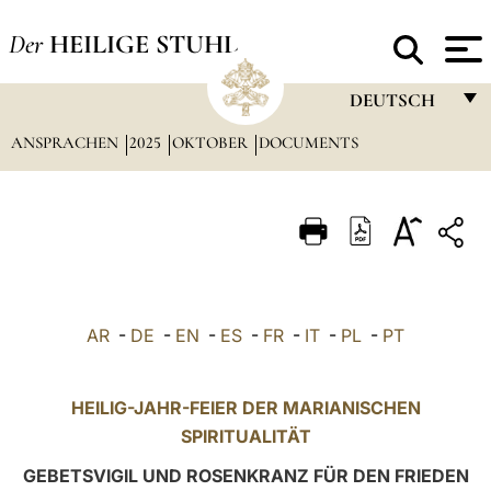
Der
HEILIGE STUHL
DEUTSCH
ANSPRACHEN
2025
OKTOBER
DOCUMENTS
FRANÇAIS
ENGLISH
ITALIANO
PORTUGUÊS
ESPAÑOL
AR
-
DE
-
EN
-
ES
-
FR
-
IT
-
PL
-
PT
DEUTSCH
POLSKI
HEILIG-JAHR-FEIER DER MARIANISCHEN
SPIRITUALITÄT
العربيّة
GEBETSVIGIL UND ROSENKRANZ FÜR DEN FRIEDEN
中文