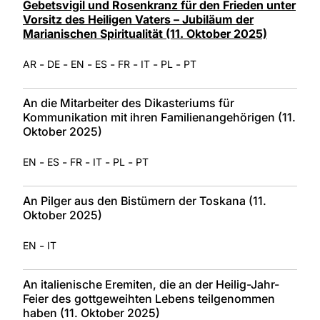
Gebetsvigil und Rosenkranz für den Frieden unter
Vorsitz des Heiligen Vaters – Jubiläum der
Marianischen Spiritualität (11. Oktober 2025)
-
-
-
-
-
-
-
AR
DE
EN
ES
FR
IT
PL
PT
An die Mitarbeiter des Dikasteriums für
Kommunikation mit ihren Familienangehörigen (11.
Oktober 2025)
-
-
-
-
-
EN
ES
FR
IT
PL
PT
An Pilger aus den Bistümern der Toskana (11.
Oktober 2025)
-
EN
IT
An italienische Eremiten, die an der Heilig-Jahr-
Feier des gottgeweihten Lebens teilgenommen
haben (11. Oktober 2025)