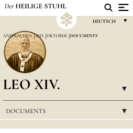
Der
HEILIGE STUHL
DEUTSCH
FRANÇAIS
ANSPRACHEN
2025
OKTOBER
DOCUMENTS
ENGLISH
ITALIANO
PORTUGUÊS
LEO XIV.
ESPAÑOL
▸
DEUTSCH
POLSKI
DOCUMENTS
▸
العربيّة
中文