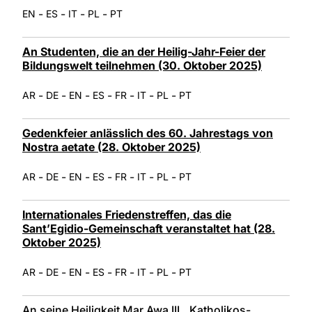
-
-
-
-
EN
ES
IT
PL
PT
An Studenten, die an der Heilig-Jahr-Feier der
Bildungswelt teilnehmen (30. Oktober 2025)
-
-
-
-
-
-
-
AR
DE
EN
ES
FR
IT
PL
PT
Gedenkfeier anlässlich des 60. Jahrestags von
Nostra aetate (28. Oktober 2025)
-
-
-
-
-
-
-
AR
DE
EN
ES
FR
IT
PL
PT
Internationales Friedenstreffen, das die
Sant’Egidio-Gemeinschaft veranstaltet hat (28.
Oktober 2025)
-
-
-
-
-
-
-
AR
DE
EN
ES
FR
IT
PL
PT
An seine Heiligkeit Mar Awa III., Katholikos-