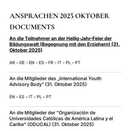
LATINE
ANSPRACHEN 2025 OKTOBER
DOCUMENTS
An die Teilnehmer an der Heilig-Jahr-Feier der
Bildungswelt (Begegnung mit den Erziehern) (31.
Oktober 2025)
-
-
-
-
-
-
-
AR
DE
EN
ES
FR
IT
PL
PT
An die Mitglieder des „International Youth
Advisory Body” (31. Oktober 2025)
-
-
-
-
EN
ES
IT
PL
PT
An die Mitglieder der "Organización de
Universidades Católicas de América Latina y el
Caribe" (ODUCAL) (31. Oktober 2025)