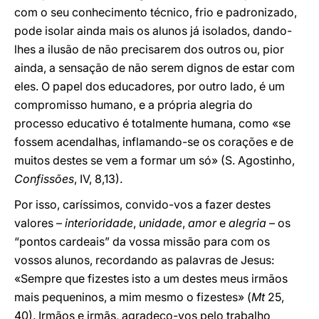
com o seu conhecimento técnico, frio e padronizado,
pode isolar ainda mais os alunos já isolados, dando-
lhes a ilusão de não precisarem dos outros ou, pior
ainda, a sensação de não serem dignos de estar com
eles. O papel dos educadores, por outro lado, é um
compromisso humano, e a própria alegria do
processo educativo é totalmente humana, como «se
fossem acendalhas, inflamando-se os corações e de
muitos destes se vem a formar um só» (S. Agostinho,
Confissões
, IV, 8,13).
Por isso, caríssimos, convido-vos a fazer destes
valores –
interioridade
,
unidade
,
amor
e
alegria
– os
“pontos cardeais” da vossa missão para com os
vossos alunos, recordando as palavras de Jesus:
«Sempre que fizestes isto a um destes meus irmãos
mais pequeninos, a mim mesmo o fizestes» (
Mt
25,
40). Irmãos e irmãs, agradeço-vos pelo trabalho