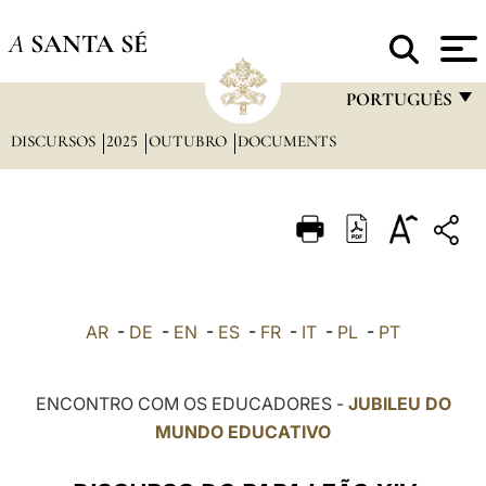
A
SANTA SÉ
PORTUGUÊS
DISCURSOS
2025
OUTUBRO
DOCUMENTS
FRANÇAIS
ENGLISH
ITALIANO
PORTUGUÊS
ESPAÑOL
AR
-
DE
-
EN
-
ES
-
FR
-
IT
-
PL
-
PT
DEUTSCH
POLSKI
ENCONTRO COM OS EDUCADORES -
JUBILEU DO
MUNDO EDUCATIVO
العربيّة
中文