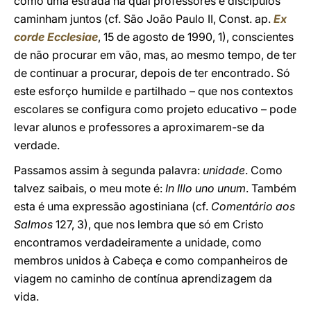
como uma estrada na qual professores e discípulos
caminham juntos (cf. São João Paulo II, Const. ap.
Ex
corde Ecclesiae
, 15 de agosto de 1990, 1), conscientes
de não procurar em vão, mas, ao mesmo tempo, de ter
de continuar a procurar, depois de ter encontrado. Só
este esforço humilde e partilhado – que nos contextos
escolares se configura como projeto educativo – pode
levar alunos e professores a aproximarem-se da
verdade.
Passamos assim à segunda palavra:
unidade
. Como
talvez saibais, o meu mote é:
In Illo uno unum
. Também
esta é uma expressão agostiniana (cf.
Comentário aos
Salmos
127, 3), que nos lembra que só em Cristo
encontramos verdadeiramente a unidade, como
membros unidos à Cabeça e como companheiros de
viagem no caminho de contínua aprendizagem da
vida.