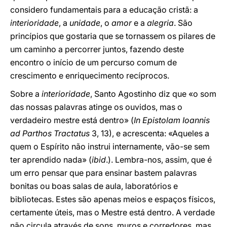
considero fundamentais para a educação cristã: a
interioridade
, a
unidade
, o
amor
e a
alegria
. São
princípios que gostaria que se tornassem os pilares de
um caminho a percorrer juntos, fazendo deste
encontro o início de um percurso comum de
crescimento e enriquecimento recíprocos.
Sobre a
interioridade
, Santo Agostinho diz que «o som
das nossas palavras atinge os ouvidos, mas o
verdadeiro mestre está dentro» (
In Epistolam Ioannis
ad Parthos Tractatus
3, 13), e acrescenta: «Aqueles a
quem o Espírito não instrui internamente, vão-se sem
ter aprendido nada» (
ibid
.). Lembra-nos, assim, que é
um erro pensar que para ensinar bastem palavras
bonitas ou boas salas de aula, laboratórios e
bibliotecas. Estes são apenas meios e espaços físicos,
certamente úteis, mas o Mestre está dentro. A verdade
não circula através de sons, muros e corredores, mas