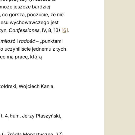
 może jeszcze bardziej
, co gorsza, poczucie, że nie
ocesu wychowawczego jest
tyn,
Confessiones
, IV, 8, 13)
[6]
.
,
miłość
i
radość
– „punktami
o uczyniliście jednemu z tych
 cenną pracę, którą
Szołdrski, Wojciech Kania,
, t. 4, tłum. Jerzy Ptaszyński,
e
(=Źródła Monastyczne, 27),