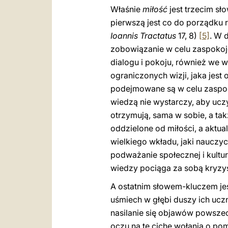
Właśnie
miłość
jest trzecim sł
pierwszą jest co do porządku 
Ioannis Tractatus
17, 8)
[5]
. W 
zobowiązanie w celu zaspokoje
dialogu i pokoju, również we 
ograniczonych wizji, jaka jes
podejmowane są w celu zaspoko
wiedzą nie wystarczy, aby uczy
otrzymują, sama w sobie, a tak
oddzielone od miłości, a aktua
wielkiego wkładu, jaki nauczy
podważanie społecznej i kultu
wiedzy pociąga za sobą kryzys
A ostatnim słowem-kluczem je
uśmiech w głębi duszy ich uc
nasilanie się objawów powsz
oczu na te ciche wołania o po