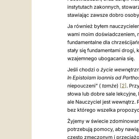
instytutach zakonnych, stowar
stawiając zawsze dobro osoby
Ja również byłem nauczyciele
wami moim doświadczeniem, na
fundamentalne dla chrześcija
stały się fundamentami drogi, 
wzajemnego ubogacania się.
Jeśli chodzi o
życie wewnętrz
In Epistolam Ioannis ad Partho
niepouczeni” (
tamże
)
[2]
. Prz
słowa lub dobre sale lekcyjne, 
ale Nauczyciel jest wewnątrz. 
bez którego wszelka propozyc
Żyjemy w świecie zdominowany
potrzebują pomocy, aby nawią
często zmęczonym i przeciążo