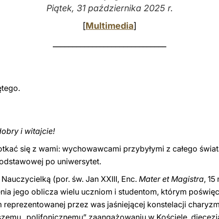
Piątek, 31 października 2025 r.
[
Multimedia
]
_____________________________
ętego.
obry i witajcie!
potkać się z wami: wychowawcami przybyłymi z całego świ
odstawowej po uniwersytet.
 Nauczycielką (por. św. Jan XXIII, Enc.
Mater et Magistra
, 15
enia jego oblicza wielu uczniom i studentom, którym poświęc
eprezentowanej przez was jaśniejącej konstelacji charyzm
aszemu „polifonicznemu” zaangażowaniu w Kościele, diecez