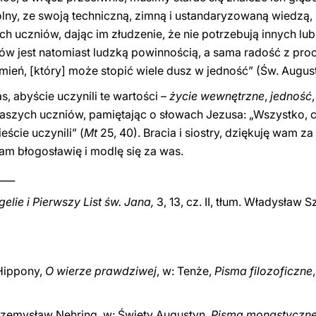
ólny, ze swoją techniczną, zimną i ustandaryzowaną wiedzą,
ch uczniów, dając im złudzenie, że nie potrzebują innych lub
ów jest natomiast ludzką powinnością, a sama radość z pr
łomień, [który] może stopić wiele dusz w jedność” (Św. Augus
s, abyście uczynili te wartości –
życie wewnętrzne
,
jedność
aszych uczniów, pamiętając o słowach Jezusa: „Wszystko, c
ście uczynili” (
Mt
25, 40). Bracia i siostry, dziękuję wam za
am błogosławię i modlę się za was.
___
elie i Pierwszy List św. Jana,
3, 13, cz. II, tłum. Władysław 
 Hippony,
O wierze prawdziwej
, w: Tenże,
Pisma filozoficzne
rzemysław Nehring, w: Święty Augustyn,
Pisma monastyczn