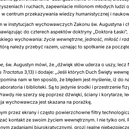
zyszeniach i ruchach, zapewniacie milionom młodych ludzi 
 w centrum przekazywania wiedzy humanistycznej i naukow
m w instytucjach wychowawczych Zakonu św. Augustyna i ch
wiązując do czterech aspektów doktryny „Doktora Łaski”,
ńskiego wychowania:
życie wewnętrzne, jedność, miłość i ra
którą należy przebyć razem, uznając to spotkanie za począt
ne
, św. Augustyn mówi, że „dźwięk słów uderza o uszy, lecz
s Tractatus
3,13) i dodaje: „Jeśli których Duch Święty wewnę
ypomina nam w ten sposób, że błędem jest myślenie, iż do 
laboratoria i biblioteki. Są to jedynie środki i przestrzenie 
Prawdy nie szerzy się poprzez dźwięki, ściany i korytarze, l
ja wychowawcza jest skazana na porażkę.
m przez ekrany i często powierzchowne filtry technologic
zać kontakt ze swoim życiem wewnętrznym. I nie tylko on
nym zadaniami biurokratycznymi, grozi realne niebezpiecz