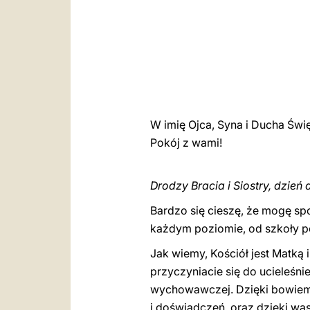
W imię Ojca, Syna i Ducha Świ
Pokój z wami!
Drodzy Bracia i Siostry, dzień d
Bardzo się cieszę, że mogę s
każdym poziomie, od szkoły p
Jak wiemy, Kościół jest Matką i
przyczyniacie się do ucieleśni
wychowawczej. Dzięki bowiem r
i doświadczeń, oraz dzięki w