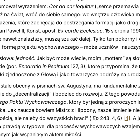
umował wyrażeniem:
Cor ad cor loquitur
(„serce przemawia 
ź na świat, wróć do siebie samego: we wnętrzu człowieka 
rażenia, które zachęcają do postrzegania formacji jako drogi
n Paweł II, Konst. apost.
Ex corde Ecclesiae
, 15 sierpnia 19
e nawet znalazłszy, muszą szukać dalej. Tylko ten pokorny i
a formę projektu wychowawczego – może uczniów i nauczyci
 słowa:
jedność
. Jak być może wiecie, moim „mottem” są sł
ie (por.
Ennaratio in Psalmum
127, 3), które przypomina, że
ki zjednoczone z Głową i jako towarzysze podróży na drodze
 stale obecny w pismach św. Augustyna, ma fundamentalne 
do „decentralizacji” i bodziec do rozwoju. Z tego powod
nego Paktu Wychowawczego
, który był jedną z proroczych 
a. Jak naucza bowiem Mistrz z Hippony, nasze istnienie nie
ością, ale należy do wszystkich braci” (
Ep
243, 4, 6)
[4]
. A 
 to prawdą w typowej dla procesów wychowawczych wzajemnoś
nnym jak wspaniałym aktem miłości.