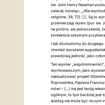
św. John Henry Newman pods
zalecał, mówiąc: „„Nie wychod
religione
, 39, 72)
[3]
. Są to wy
przemierzają razem (por. św. Ja
na próżno, ale jednocześnie, ż
kontekście szkolnym przybier
I tak dochodzimy do drugiego
również wyrażenie augustiańsk
prawdziwą jedność, jako człon
Ten wymiar „wspólnotowości”,
wychowawczym, jako wyzwanie 
zaktualizować projekt
Global
Poprzednika, Papieża Franciszk
mówi – (…) nie jest twoją własn
ogólnym, to tym bardziej jest
wiedzą nie może być niczym i