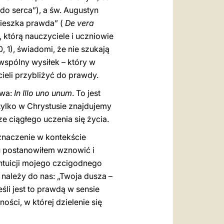
do serca”), a św. Augustyn
mieszka prawda” (
De vera
, którą nauczyciele i uczniowie
90, 1), świadomi, że nie szukają
 wspólny wysiłek – który w
eli przybliżyć do prawdy.
owa:
In Illo uno unum
. To jest
 tylko w Chrystusie znajdujemy
 ciągłego uczenia się życia.
znaczenie w kontekście
u postanowiłem wznowić i
intuicji mojego czcigodnego
 należy do nas: „Twoja dusza –
jeśli jest to prawdą w sensie
ci, w której dzielenie się