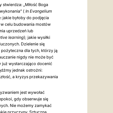
y stwierdza: „Miłość Boga
j wykonania” (
In Evangelium
: jakie byłoby do podjęcia
yć w celu budowania mostów
ania uprzedzeń lub
tive learning
); jakie wysiłki
uczonych. Dzielenie się
pożyteczna dla tych, którzy ją
Nauczanie nigdy nie może być
my już wystarczająco docenić
ądźmy jednak ostrożni:
szłość, a kryzys przekazywania
 wyzwaniem jest wywołać
pokoi, gdy obserwuje się
owych. Nie możemy zamykać
okie przyczyny. Sztuczna