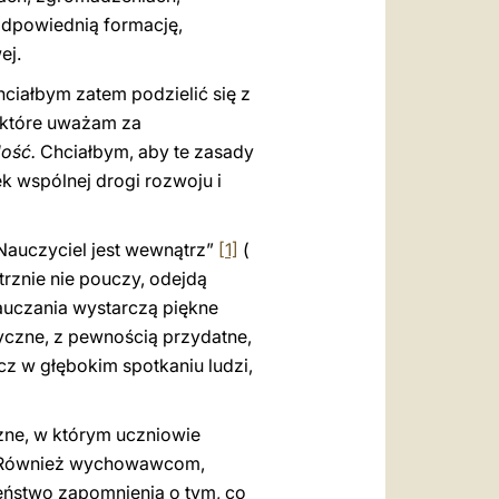
odpowiednią formację,
ej.
ciałbym zatem podzielić się z
 które uważam za
dość.
Chciałbym, aby te zasady
ek wspólnej drogi rozwoju i
 Nauczyciel jest wewnątrz”
[1]
(
trznie nie pouczy, odejdą
nauczania wystarczą piękne
fizyczne, z pewnością przydatne,
ecz w głębokim spotkaniu ludzi,
zne, w którym uczniowie
i. Również wychowawcom,
eństwo zapomnienia o tym, co