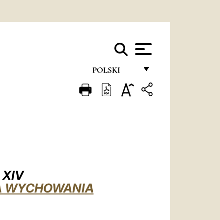
POLSKI
FRANÇAIS
ENGLISH
ITALIANO
PORTUGUÊS
ESPAÑOL
 XIV
DEUTSCH
TA WYCHOWANIA
POLSKI