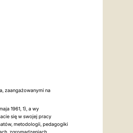
العربيّة
中文
LATINE
ata, zaangażowanymi na
 maja 1961, 1), a wy
acie się w swojej pracy
atów, metodologii, pedagogiki
jach, zgromadzeniach,