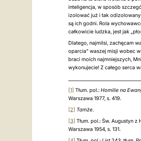
inteligencja, w sposób szczeg
izolować już i tak odizolowany
są ich godni. Rola wychowawc
całkowicie ludzka, jest jak „p
Dlatego, najmilsi, zachęcam wa
oparcia” waszej misji wobec w
braci moich najmniejszych, Mnie
wykonujecie! Z całego serca w
_________________________________
[1]
Tłum. pol.:
Homilie na Ewang
Warszawa 1977, s. 419.
[2]
Tamże
.
[3]
Tłum. pol.: Św. Augustyn z
Warszawa 1954, s. 131.
[4]
Tłum. pol.:
List
243, tłum. P