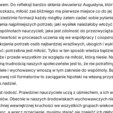
owem. Do refleksji bardzo skłania dwuwiersz Augustyna, któr
rozkazu, miłość zaś bliźniego ma pierwsze miejsce co do je
dziedzinie formacji każdy mógłby zatem zadać sobie pytanie
nia najpilniejszych potrzeb; jaki wysiłek należałoby włoż
wspólnotach nauczycieli; jaka jest zdolność do przezwycięż
t otwartość w procesach uczenia się we współpracy (
coopera
jenia potrzeb osób najbardziej wrażliwych, ubogich i wykl
ć: potrzebna jest miłość. Tylko w ten sposób wiedza będzie 
że i przede wszystkim ze względu na miłość, którą niesie. 
lną trudnością naszych społeczeństw jest to, że nie potrafi
ciele i wychowawcy wnoszą w tym zakresie do wspólnoty. B
rowej roli formatorów to zaciąganie hipoteki na własną przy
 nadziei.
st
radość
. Prawdziwi nauczyciele uczą z uśmiechem, a ich
zniów. Obecnie w naszych środowiskach wychowawczych nie
echnej wewnętrznej kruchości we wszystkich grupach wiek
moc, a wręcz przeciwnie, musimy starać się znaleźć ich głęb