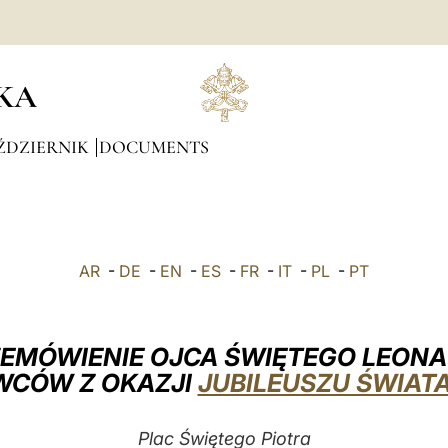
KA
ŹDZIERNIK
DOCUMENTS
AR
-
DE
-
EN
-
ES
-
FR
-
IT
-
PL
-
PT
EMÓWIENIE OJCA ŚWIĘTEGO LEONA
CÓW Z OKAZJI
JUBILEUSZU ŚWIA
Plac Świętego Piotra