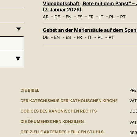
Videobotschaft „Bete mit dem Papst“ – 
(7. Januar 2026)
-
-
-
-
-
-
-
AR
DE
EN
ES
FR
IT
PL
PT
Gebet an der Mariensäule auf dem Span
-
-
-
-
-
-
DE
EN
ES
FR
IT
PL
PT
DIE BIBEL
PR
DER KATECHISMUS DER KATHOLISCHEN KIRCHE
VAT
CODICES DES KANONISCHEN RECHTS
L'O
DIE ÖKUMENISCHEN KONZILIEN
VAT
OFFIZIELLE AKTEN DES HEILIGEN STUHLS
DER