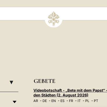
GEBETE
▸
Videobotschaft - „Bete mit dem Papst“ -
den Städten (2. August 2026)
-
-
-
-
-
-
-
AR
DE
EN
ES
FR
IT
PL
PT