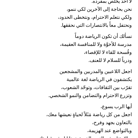
لا أحد يخلُص بمفرده.
نحن بحاجة إلى الآخرين لكي ننمو،
ولكي نتعلم الاحترام، ونتخطى الحدود،
ونحتفل معاً بالانتصارات التي نحققها.
نسألك أن تكون الرياضة دوماً
مدرسة للأخوَّة ولا للمنافسة العقيمة،
وفُسحة للقاء لا للإقصاء،
ودرباً للسلام لا للعنف.
اجعل اللاعبين والمدربين والمشجعين
يكتشفون في الرياضة لغة عالمية
تقرّب بين الثقافات، وتوحّد الشعوب،
وتزرع الاحترام والتضامن والنمو الشخصي.
أيها الرب يسوع،
اجعل من كل رياضة مَثَلاً لحياةٍ نعيشها معك،
بالتعاون بجهد وفرح،
وبالتواضع عند الهزيمة،