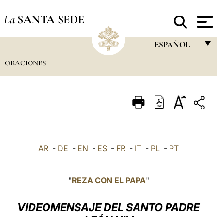
La
SANTA SEDE
ESPAÑOL
ORACIONES
FRANÇAIS
ENGLISH
ITALIANO
PORTUGUÊS
ESPAÑOL
AR
-
DE
-
EN
-
ES
-
FR
-
IT
-
PL
-
PT
DEUTSCH
POLSKI
"
REZA CON EL PAPA
"
العربيّة
VIDEOMENSAJE DEL SANTO PADRE
中文