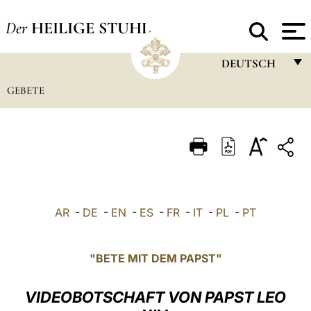
Der
HEILIGE STUHL
DEUTSCH
GEBETE
FRANÇAIS
ENGLISH
ITALIANO
PORTUGUÊS
ESPAÑOL
AR
-
DE
-
EN
-
ES
-
FR
-
IT
-
PL
-
PT
DEUTSCH
POLSKI
"BETE MIT DEM PAPST"
العربيّة
VIDEOBOTSCHAFT VON PAPST LEO
中文