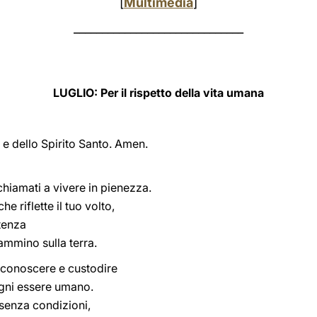
[
Multimedia
]
______________________________
LUGLIO: Per il rispetto della vita umana
 e dello Spirito Santo. Amen.
 chiamati a vivere in pienezza.
 riflette il tuo volto,
stenza
cammino sulla terra.
riconoscere e custodire
 ogni essere umano.
 senza condizioni,