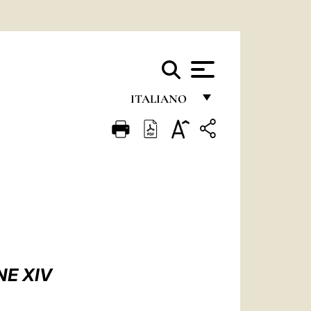
ITALIANO
FRANÇAIS
ENGLISH
ITALIANO
PORTUGUÊS
ESPAÑOL
DEUTSCH
NE XIV
POLSKI