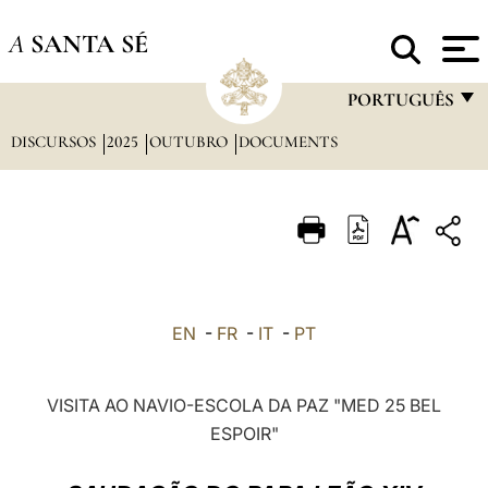
A
SANTA SÉ
PORTUGUÊS
DISCURSOS
2025
OUTUBRO
DOCUMENTS
FRANÇAIS
ENGLISH
ITALIANO
PORTUGUÊS
ESPAÑOL
EN
-
FR
-
IT
-
PT
DEUTSCH
POLSKI
VISITA AO NAVIO-ESCOLA DA PAZ "MED 25 BEL
ESPOIR"
العربيّة
中文