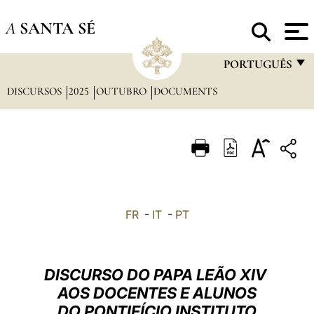
A
SANTA SÉ
PORTUGUÊS
DISCURSOS
2025
OUTUBRO
DOCUMENTS
FRANÇAIS
ENGLISH
ITALIANO
PORTUGUÊS
ESPAÑOL
FR
-
IT
-
PT
DEUTSCH
POLSKI
DISCURSO DO PAPA LEÃO XIV
العربيّة
AOS DOCENTES E ALUNOS
DO PONTIFÍCIO INSTITUTO
中文