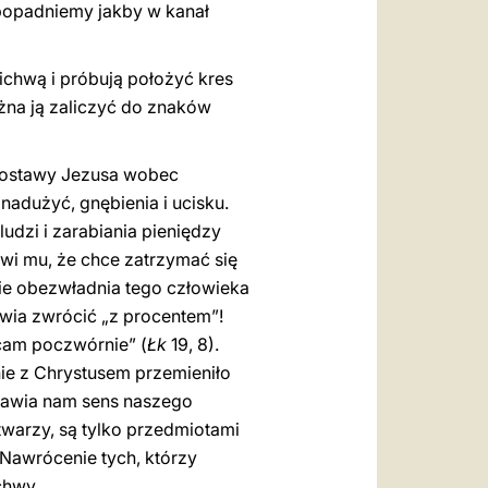
popadniemy jakby w kanał
lichwą i próbują położyć kres
ożna ją zaliczyć do znaków
 postawy Jezusa wobec
nadużyć, gnębienia i ucisku.
udzi i zarabiania pieniędzy
ówi mu, że chce zatrzymać się
cie obezwładnia tego człowieka
awia zwrócić „z procentem”!
cam poczwórnie” (
Łk
19, 8).
nie z Chrystusem przemieniło
bjawia nam sens naszego
twarzy, są tylko przedmiotami
 Nawrócenie tych, którzy
chwy.