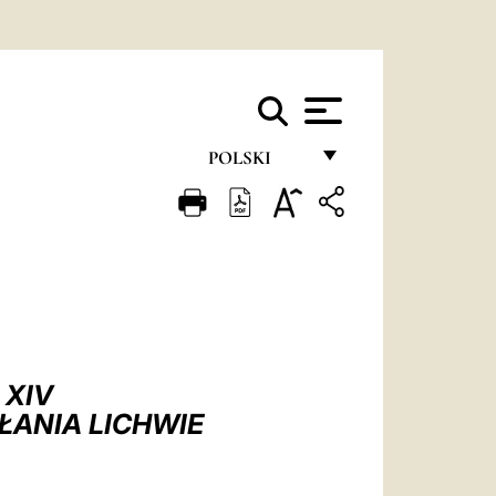
POLSKI
FRANÇAIS
ENGLISH
ITALIANO
PORTUGUÊS
ESPAÑOL
 XIV
DEUTSCH
ŁANIA LICHWIE
POLSKI