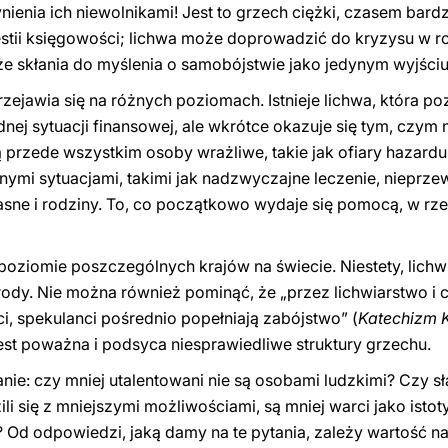
ynienia ich niewolnikami! Jest to grzech ciężki, czasem bar
stii księgowości; lichwa może doprowadzić do kryzysu w 
 że skłania do myślenia o samobójstwie jako jedynym wyjściu
ejawia się na różnych poziomach. Istnieje lichwa, która p
ej sytuacji finansowej, ale wkrótce okazuje się tym, czym 
przede wszystkim osoby wrażliwe, takie jak ofiary hazardu
udnymi sytuacjami, takimi jak nadzwyczajne leczenie, nieprz
sne i rodziny. To, co początkowo wydaje się pomocą, w rze
 poziomie poszczególnych krajów na świecie. Niestety, lich
rody. Nie można również pominąć, że „przez lichwiarstwo i
i, spekulanci pośrednio popełniają zabójstwo” (
Katechizm K
est poważna i podsyca niesprawiedliwe struktury grzechu.
e: czy mniej utalentowani nie są osobami ludzkimi? Czy sła
li się z mniejszymi możliwościami, są mniej warci jako istot
 Od odpowiedzi, jaką damy na te pytania, zależy wartość na