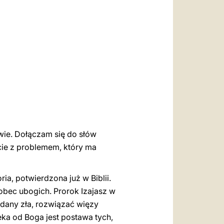
العربيّة
中文
LATINE
wie. Dołączam się do słów
cie z problemem, który ma
ria, potwierdzona już w Biblii.
obec ubogich. Prorok Izajasz w
jdany zła, rozwiązać więzy
eka od Boga jest postawa tych,