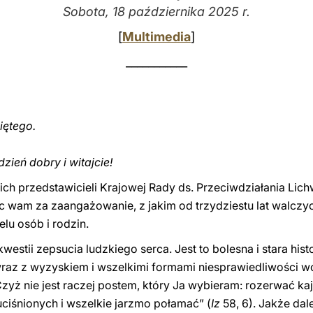
Sobota, 18 października 2025 r.
[
Multimedia
]
___________
iętego.
dzień dobry i witajcie!
ch przedstawicieli Krajowej Rady ds. Przeciwdziałania Lich
 wam za zaangażowanie, z jakim od trzydziestu lat walczy
lu osób i rodzin.
westii zepsucia ludzkiego serca. Jest to bolesna i stara histo
 wraz z wyzyskiem i wszelkimi formami niesprawiedliwości w
Czyż nie jest raczej postem, który Ja wybieram: rozerwać ka
uciśnionych i wszelkie jarzmo połamać” (
Iz
58, 6). Jakże dal