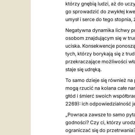
którzy gnębią ludzi, aż do ucz
go sprowadzić do zwykłej kwe
umysł i serce do tego stopnia,
Negatywna dynamika lichwy prz
osobom znajdującym się w trudn
uciska. Konsekwencje ponoszą 
tych, którzy borykają się z tr
przekraczające możliwości wła
staje się udręką.
To samo dzieje się również na
mogą rzucić na kolana całe na
głód i śmierć swoich współbrac
2269): ich odpowiedzialność j
„Powraca zawsze to samo pytani
godności? Czy ci, którzy urodzi
ograniczać się do przetrwania?