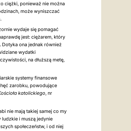
dzo ciężki, ponieważ nie można
rodzinach, może wyniszczać
.
ozornie wydaje się pomagać
naprawdę jest: ciężarem, który
. Dotyka ona jednak również
ewidziane wydatki
czywistości, na dłuższą metę,
wiarskie systemy finansowe
 chęć zarobku, powodujące
ościoła katolickiego
, nr
bi nie mają takiej samej co my
y ludzkie i muszą jedynie
szych społeczeństw, i od niej