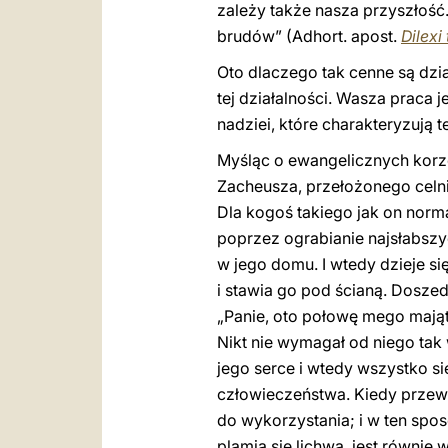
zależy także nasza przyszłoś
brudów” (Adhort. apost.
Dilexi 
Oto dlaczego tak cenne są dzia
tej działalności. Wasza praca 
nadziei, które charakteryzują t
Myśląc o ewangelicznych korz
Zacheusza, przełożonego celn
Dla kogoś takiego jak on norm
poprzez ograbianie najsłabszy
w jego domu. I wtedy dzieje s
i stawia go pod ścianą. Doszed
„Panie, oto połowę mego mają
Nikt nie wymagał od niego tak
jego serce i wtedy wszystko s
człowieczeństwa. Kiedy przeważ
do wykorzystania; i w ten spo
plamią się lichwą, jest równie 