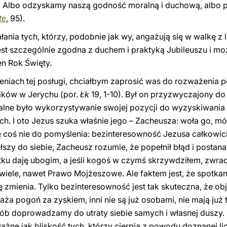
ć. Albo odzyskamy naszą godność moralną i duchową, albo 
te
, 95).
łania tych, którzy, podobnie jak wy, angażują się w walkę z 
jest szczególnie zgodna z duchem i praktyką Jubileuszu i m
en Rok Święty.
eniach tej posługi, chciałbym zaprosić was do rozważenia
ików w Jerychu (por.
Łk
19, 1-10). Był on przyzwyczajony do 
alne było wykorzystywanie swojej pozycji do wyzyskiwania l
ch. I oto Jezus szuka właśnie jego – Zacheusza: woła go, m
ię coś nie do pomyślenia: bezinteresowność Jezusa całkowi
łszy do siebie, Zacheusz rozumie, że popełnił błąd i postan
tku daję ubogim, a jeśli kogoś w czymś skrzywdziłem, zwra
 wiele, nawet Prawo Mojżeszowe. Ale faktem jest, że spotka
ię zmienia. Tylko bezinteresowność jest tak skuteczna, że o
a pogoń za zyskiem, inni nie są już osobami, nie mają już 
sób doprowadzamy do utraty siebie samych i własnej duszy.
ważne jak bliskość tych, którzy cierpią z powodu doznanej li