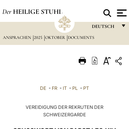
Der
HEILIGE STUHL
DEUTSCH
ANSPRACHEN
2025
OKTOBER
DOCUMENTS
FRANÇAIS
ENGLISH
ITALIANO
PORTUGUÊS
ESPAÑOL
DE
-
FR
-
IT
-
PL
-
PT
DEUTSCH
POLSKI
VEREIDIGUNG DER REKRUTEN DER
SCHWEIZERGARDE
العربيّة
中文