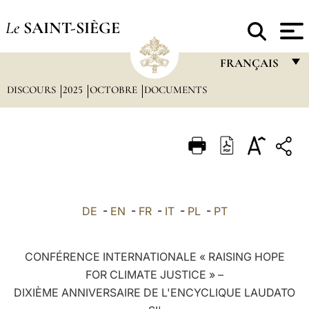
Le
SAINT-SIÈGE
FRANÇAIS
DISCOURS
2025
OCTOBRE
DOCUMENTS
FRANÇAIS
ENGLISH
ITALIANO
PORTUGUÊS
ESPAÑOL
DE
-
EN
-
FR
-
IT
-
PL
-
PT
DEUTSCH
POLSKI
CONFÉRENCE INTERNATIONALE « RAISING HOPE
FOR CLIMATE JUSTICE » –
العربيّة
DIXIÈME ANNIVERSAIRE DE L'ENCYCLIQUE LAUDATO
中文