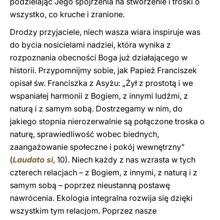
podzielając Jego spojrzenia na stworzenie i troski o
wszystko, co kruche i zranione.
Drodzy przyjaciele, niech wasza wiara inspiruje was
do bycia nosicielami nadziei, która wynika z
rozpoznania obecności Boga już działającego w
historii. Przypomnijmy sobie, jak Papież Franciszek
opisał św. Franciszka z Asyżu: „Żył z prostotą i we
wspaniałej harmonii z Bogiem, z innymi ludźmi, z
naturą i z samym sobą. Dostrzegamy w nim, do
jakiego stopnia nierozerwalnie są połączone troska o
naturę, sprawiedliwość wobec biednych,
zaangażowanie społeczne i pokój wewnętrzny”
(
Laudato si
, 10). Niech każdy z nas wzrasta w tych
czterech relacjach – z Bogiem, z innymi, z naturą i z
samym sobą – poprzez nieustanną postawę
nawrócenia. Ekologia integralna rozwija się dzięki
wszystkim tym relacjom. Poprzez nasze