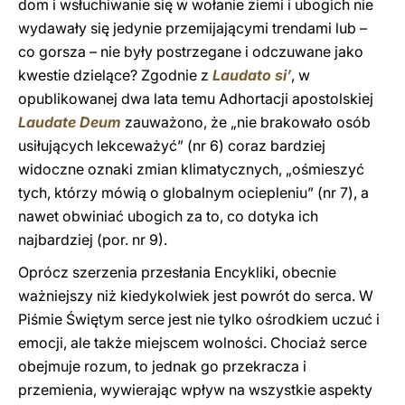
dom i wsłuchiwanie się w wołanie ziemi i ubogich nie
wydawały się jedynie przemijającymi trendami lub –
co gorsza – nie były postrzegane i odczuwane jako
kwestie dzielące? Zgodnie z
Laudato si’
, w
opublikowanej dwa lata temu Adhortacji apostolskiej
Laudate Deum
zauważono, że „nie brakowało osób
usiłujących lekceważyć” (nr 6) coraz bardziej
widoczne oznaki zmian klimatycznych, „ośmieszyć
tych, którzy mówią o globalnym ociepleniu” (nr 7), a
nawet obwiniać ubogich za to, co dotyka ich
najbardziej (por. nr 9).
Oprócz szerzenia przesłania Encykliki, obecnie
ważniejszy niż kiedykolwiek jest powrót do serca. W
Piśmie Świętym serce jest nie tylko ośrodkiem uczuć i
emocji, ale także miejscem wolności. Chociaż serce
obejmuje rozum, to jednak go przekracza i
przemienia, wywierając wpływ na wszystkie aspekty