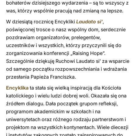
bohaterów dzisiejszego wydarzenia – są to wszyscy z
was, którzy wspólnie pracują nad zmianą na lepsze.
W dziesiątą rocznicę Encykliki
Laudato si’
,
poświęconej trosce o nasz wspólny dom, serdecznie
pozdrawiam organizatorów, prelegentów,
uczestników i wszystkich, którzy przyczynili się do
zorganizowania konferencji „Raising Hope”.
Szczególnie dziękuję Ruchowi Laudato si’ za wsparcie
od samego początku rozpowszechniania i wdrażania
przesłania Papieża Franciszka.
Encyklika
ta stała się wielką inspiracją dla Kościoła
katolickiego i wielu ludzi dobrej woli. Okazała się ona
źródłem dialogu. Dała początek grupom refleksji,
programom akademickim w szkołach i na
uniwersytetach oraz różnego rodzaju partnerstwom i
projektom na wszystkich kontynentach. Wiele diecezji
i instytutów zakonnych zostało zainspirowanych do