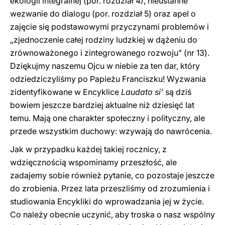
ekologii integralnej (por. rozdział 4), nieustanne
wezwanie do dialogu (por. rozdział 5) oraz apel o
zajęcie się podstawowymi przyczynami problemów i
„zjednoczenie całej rodziny ludzkiej w dążeniu do
zrównoważonego i zintegrowanego rozwoju” (nr 13).
Dziękujmy naszemu Ojcu w niebie za ten dar, który
odziedziczyliśmy po Papieżu Franciszku! Wyzwania
zidentyfikowane w Encyklice
Laudato si’
są dziś
bowiem jeszcze bardziej aktualne niż dziesięć lat
temu. Mają one charakter społeczny i polityczny, ale
przede wszystkim duchowy: wzywają do nawrócenia.
Jak w przypadku każdej takiej rocznicy, z
wdzięcznością wspominamy przeszłość, ale
zadajemy sobie również pytanie, co pozostaje jeszcze
do zrobienia. Przez lata przeszliśmy od zrozumienia i
studiowania Encykliki do wprowadzania jej w życie.
Co należy obecnie uczynić, aby troska o nasz wspólny