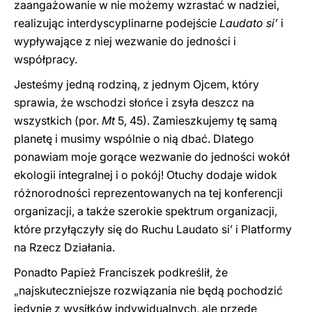
zaangażowanie w nie możemy wzrastać w nadziei,
realizując interdyscyplinarne podejście
Laudato si’
i
wypływające z niej wezwanie do jedności i
współpracy.
Jesteśmy jedną rodziną, z jednym Ojcem, który
sprawia, że wschodzi słońce i zsyła deszcz na
wszystkich (por.
Mt
5, 45). Zamieszkujemy tę samą
planetę i musimy wspólnie o nią dbać. Dlatego
ponawiam moje gorące wezwanie do jedności wokół
ekologii integralnej i o pokój! Otuchy dodaje widok
różnorodności reprezentowanych na tej konferencji
organizacji, a także szerokie spektrum organizacji,
które przyłączyły się do Ruchu Laudato si’ i Platformy
na Rzecz Działania.
Ponadto Papież Franciszek podkreślił, że
„najskuteczniejsze rozwiązania nie będą pochodzić
jedynie z wysiłków indywidualnych, ale przede