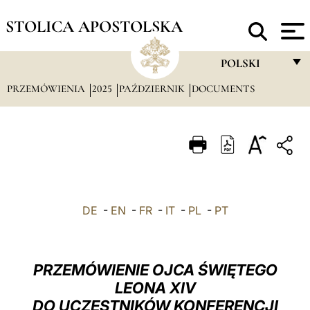
STOLICA APOSTOLSKA
POLSKI
PRZEMÓWIENIA
2025
PAŹDZIERNIK
DOCUMENTS
FRANÇAIS
ENGLISH
ITALIANO
PORTUGUÊS
ESPAÑOL
DE
-
EN
-
FR
-
IT
-
PL
-
PT
DEUTSCH
POLSKI
PRZEMÓWIENIE OJCA ŚWIĘTEGO
العربيّة
LEONA XIV
DO UCZESTNIKÓW KONFERENCJI
中文