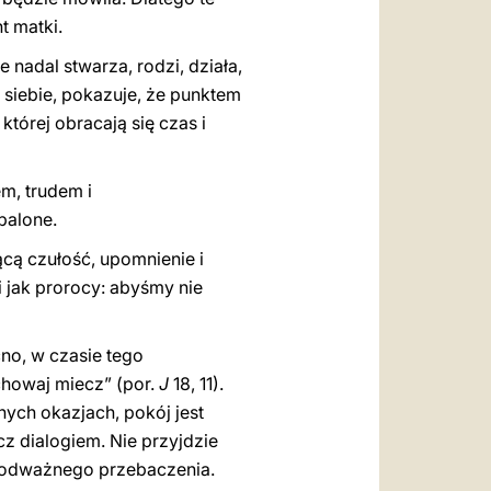
t matki.
 nadal stwarza, rodzi, działa,
 siebie, pokazuje, że punktem
tórej obracają się czas i
em, trudem i
palone.
cą czułość, upomnienie i
i jak prorocy: abyśmy nie
no, w czasie tego
chowaj miecz” (por.
J
18, 11).
nych okazjach, pokój jest
ecz dialogiem. Nie przyjdzie
i odważnego przebaczenia.