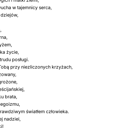
ich i matki ziemi,
ucha w tajemnicy serca,
 dziejów,
,
rna,
zyżem,
ska życie,
rudu posługi.
obą przy niezliczonych krzyżach,
yżowany,
agrożone,
ścijańskiej,
u brata,
 egoizmu,
prawdziwym światłem człowieka.
j nadziei,
i!