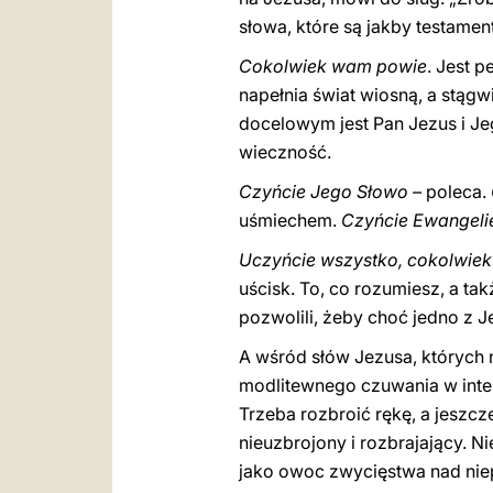
słowa, które są jakby testame
Cokolwiek wam powie
. Jest 
napełnia świat wiosną, a stąg
docelowym jest Pan Jezus i Jeg
wieczność.
Czyńcie Jego Słowo –
poleca.
uśmiechem.
Czyńcie Ewangeli
Uczyńcie wszystko, cokolwie
uścisk. To, co rozumiesz, a ta
pozwolili, żeby choć jedno z 
A wśród słów Jezusa, których 
modlitewnego czuwania w inten
Trzeba rozbroić rękę, a jeszcz
nieuzbrojony i rozbrajający. Ni
jako owoc zwycięstwa nad niep