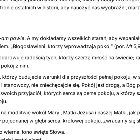
tronie ostatnich w historii, aby nauczyć nas wyobraźni, ma
 wam powie
. A my dokładamy wszelkich starań, aby wspaniał
łaniem: „Błogosławieni, którzy wprowadzają pokój” (por.
Mt
5,9
bdarowuje radością tych, którzy szerzą miłość na świecie; r
pokój z nim.
, którzy budujecie warunki dla przyszłości pełnej pokoju, w 
i stanowczy, nie zniechęcajcie się. Pokój jest drogą, a Bóg
swoich przyjaciół, których serca są pełne pokoju, a którzy 
ju.
na modlitwie wokół Maryi, Matki Jezusa i naszej Matki, jak 
y pojednanej w głębi serca, królowej pokoju, zwracamy się 
o wierna, łono święte Słowa.