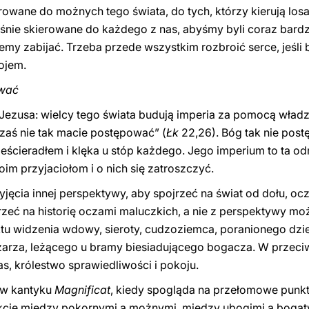
erowane do możnych tego świata, do tych, którzy kierują lo
eśnie skierowane do każdego z nas, abyśmy byli coraz bardz
ożemy zabijać. Trzeba przede wszystkim rozbroić serce, jeśl
ojem.
ować
Jezusa: wielcy tego świata budują imperia za pomocą władz
 zaś nie tak macie postępować” (
Łk
22,26). Bóg tak nie post
ześcieradłem i klęka u stóp każdego. Jego imperium to ta odr
im przyjaciołom i o nich się zatroszczyć.
yjęcia innej perspektywy, aby spojrzeć na świat od dołu, ocz
rzeć na historię oczami maluczkich, a nie z perspektywy mo
tu widzenia wdowy, sieroty, cudzoziemca, poranionego dzie
arza, leżącego u bramy biesiadującego bogacza. W przeciwn
as, królestwo sprawiedliwości i pokoju.
 w kantyku
Magnificat
, kiedy spogląda na przełomowe punkt
ikcie między pokornymi a możnymi, między ubogimi a bogat