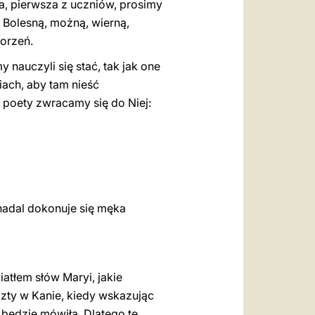
a, pierwsza z uczniów, prosimy
ę Bolesną, możną, wierną,
worzeń.
nauczyli się stać, tak jak one
iach, aby tam nieść
i poety zwracamy się do Niej:
nadal dokonuje się męka
atłem słów Maryi, jakie
zty w Kanie, kiedy wskazując
e będzie mówiła. Dlatego te