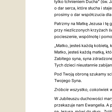
tylko tchnieniem Ducha” (św. J
o dar serca, które słucha i st
prosimy o dar współczucia dla 
Patrzmy na Matkę Jezusa i tę g
przy niezliczonych krzyżach ś
pocieszenie, wspólnotę i pomoc
„Matko, jesteś każdą kobietą, 
Matko, jesteś każdą matką, któ
Zabitego syna, syna zdradzon
Tych dzieci nieustannie zabijan
Pod Twoją obroną szukamy schr
Twojego Syna.
Zróbcie wszystko, cokolwiek
W Jubileuszu duchowości maryj
przekazuje nam Ewangelia. A p
na Jezusa, mówi do sług: „Zró