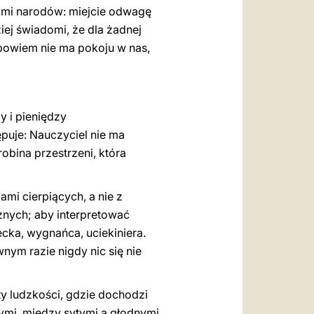
sami narodów: miejcie odwagę
iej świadomi, że dla żadnej
i bowiem nie ma pokoju w nas,
y i pieniędzy
ępuje: Nauczyciel nie ma
obina przestrzeni, która
ami cierpiących, a nie z
żnych; aby interpretować
cka, wygnańca, uciekiniera.
ym razie nigdy nic się nie
y ludzkości, gdzie dochodzi
ymi, między sytymi a głodnymi.