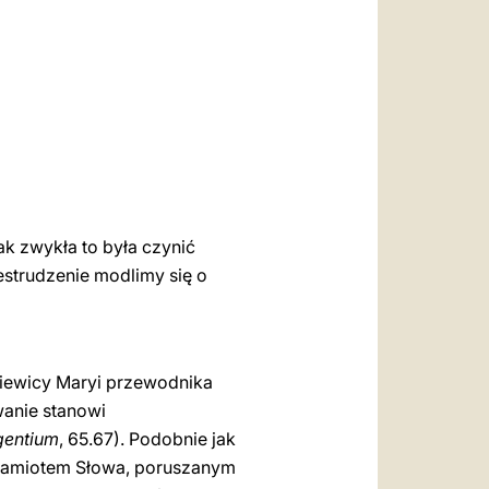
العربيّة
中文
LATINE
ak zwykła to była czynić
iestrudzenie modlimy się o
ziewicy Maryi przewodnika
wanie stanowi
gentium
, 65.67). Podobnie jak
Namiotem Słowa, poruszanym