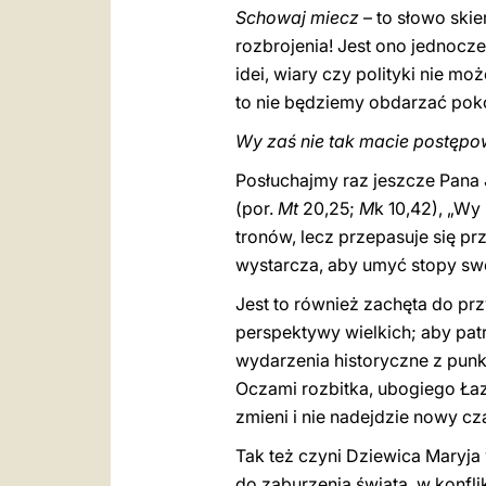
Schowaj miecz
– to słowo ski
rozbrojenia! Jest ono jednocz
idei, wiary czy polityki nie m
to nie będziemy obdarzać pok
Wy zaś nie tak macie postęp
Posłuchajmy raz jeszcze Pana 
(por.
Mt
20,25;
M
k 10,42), „Wy
tronów, lecz przepasuje się pr
wystarcza, aby umyć stopy swo
Jest to również zachęta do prz
perspektywy wielkich; aby pat
wydarzenia historyczne z punk
Oczami rozbitka, ubogiego Łaz
zmieni i nie nadejdzie nowy cz
Tak też czyni Dziewica Maryja
do zaburzenia świata, w konfl