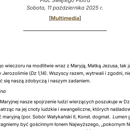
Plac Świętego Piotra
Sobota, 11 października 2025 r.
[
Multimedia
]
____________________________________
o wieczoru na modlitwie wraz z Maryją, Matką Jezusa, tak j
 Jerozolimie (
Dz
1,14). Wszyscy razem, wytrwali i zgodni, n
tać się naszą zdobyczą i naszym zadaniem.
jna
Maryjnej nasze spojrzenie ludzi wierzących poszukuje w D
patrząc na jej cnoty ludzkie i ewangeliczne, których naślado
 maryjną (por. Sobór Watykański II, Konst. dogmat.
Lumen 
 pragniemy być gościnnym łonem Najwyższego, „pokornym 