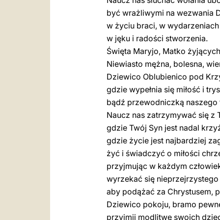
Naucz nas słuchać wołania ubog
być wrażliwymi na wezwania D
w życiu braci, w wydarzeniach
w jęku i radości stworzenia.
Święta Maryjo, Matko żyjących
Niewiasto mężna, bolesna, wie
Dziewico Oblubienico pod Kr
gdzie wypełnia się miłość i try
bądź przewodniczką naszego t
Naucz nas zatrzymywać się z T
gdzie Twój Syn jest nadal krz
gdzie życie jest najbardziej z
żyć i świadczyć o miłości chrze
przyjmując w każdym człowiek
wyrzekać się nieprzejrzystego
aby podążać za Chrystusem, 
Dziewico pokoju, bramo pewne
przyjmij modlitwę swoich dziec