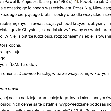
an Paweł II,
Angelus
, 15 sierpnia 1988 r.)
[1]
. Podobnie jak On
aje się cząstką gościnnego wszechświata. Przez Nią, Niewiast
każdego cierpiącego brata i siostry oraz dla wszystkich st
rupkę mężnych niewiast stojących pod krzyżem, abyśmy i my 
wiata, gdzie Chrystus jest nadal ukrzyżowany w swoich brac
. W Niej, siostrze ludzkości, rozpoznajemy siebie i słowam
która kocha;
ra opłakuje
ego.
ych” (D.M. Turoldo).
onienia, Dziewico Paschy, wraz ze wszystkimi, w których 
 wam powie
nej nasza nadzieja promienieje łagodnym i nieustannym świ
ośród nich cenne są te ostatnie, wypowiedziane podczas uc
bcie wszystko, cokolwiek wam powie” (
J
2, 5). Potem już ni