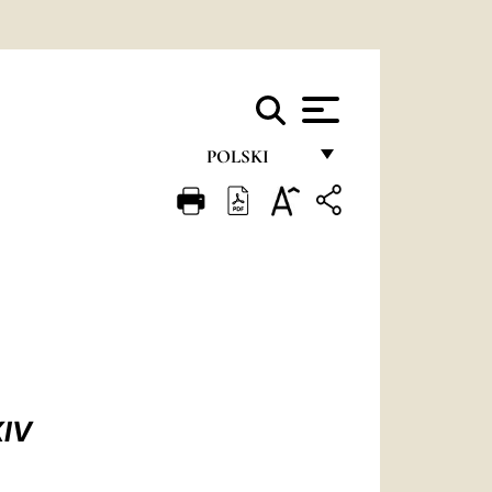
POLSKI
FRANÇAIS
ENGLISH
ITALIANO
PORTUGUÊS
ESPAÑOL
DEUTSCH
IV
POLSKI