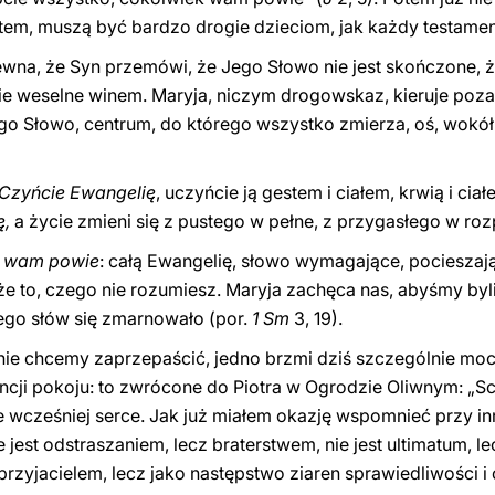
ntem, muszą być bardzo drogie dzieciom, jak każdy testamen
pewna, że Syn przemówi, że Jego Słowo nie jest skończone, że
wie weselne winem. Maryja, niczym drogowskaz, kieruje poza
o Słowo, centrum, do którego wszystko zmierza, oś, wokół k
Czyńcie Ewangelię
, uczyńcie ją gestem i ciałem, krwią i ciał
ę,
a życie zmieni się z pustego w pełne, z przygasłego w roz
k wam powie
: całą Ewangelię, słowo wymagające, pocieszają
kże to, czego nie rozumiesz. Maryja zachęca nas, abyśmy byl
Jego słów się zmarnowało (por.
1 Sm
3, 19).
nie chcemy zaprzepaścić, jedno brzmi dziś szczególnie moc
cji pokoju: to zwrócone do Piotra w Ogrodzie Oliwnym: „S
e wcześniej serce. Jak już miałem okazję wspomnieć przy in
e jest odstraszaniem, lecz braterstwem, nie jest ultimatum, l
rzyjacielem, lecz jako następstwo ziaren sprawiedliwości 