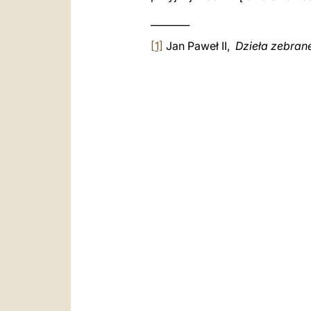
________
[1]
Jan Paweł II,
Dzieła zebran