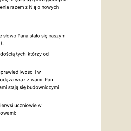
rzenia razem z Nią o nowych
e słowo Pana stało się naszym
).
adością tych, którzy od
sprawiedliwości i w
 podąża wraz z wami. Pan
sami stają się budowniczymi
pierwsi uczniowie w
słowami: