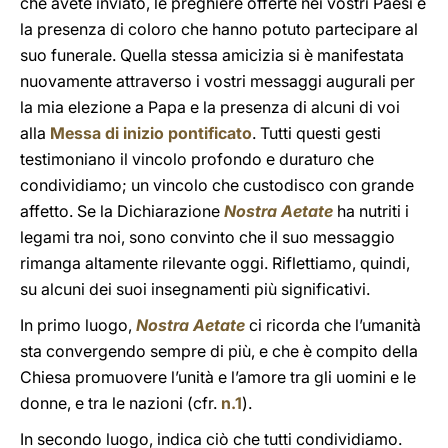
che avete inviato, le preghiere offerte nei vostri Paesi e
la presenza di coloro che hanno potuto partecipare al
suo funerale. Quella stessa amicizia si è manifestata
nuovamente attraverso i vostri messaggi augurali per
la mia elezione a Papa e la presenza di alcuni di voi
alla
Messa di inizio pontificato
. Tutti questi gesti
testimoniano il vincolo profondo e duraturo che
condividiamo; un vincolo che custodisco con grande
affetto. Se la Dichiarazione
Nostra Aetate
ha nutriti i
legami tra noi, sono convinto che il suo messaggio
rimanga altamente rilevante oggi. Riflettiamo, quindi,
su alcuni dei suoi insegnamenti più significativi.
In primo luogo,
Nostra Aetate
ci ricorda che l’umanità
sta convergendo sempre di più, e che è compito della
Chiesa promuovere l’unità e l’amore tra gli uomini e le
donne, e tra le nazioni (cfr.
n.1
).
In secondo luogo, indica ciò che tutti condividiamo.