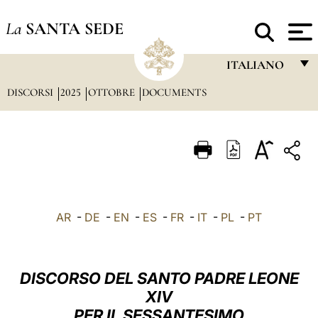
La
SANTA SEDE
ITALIANO
DISCORSI
2025
OTTOBRE
DOCUMENTS
FRANÇAIS
ENGLISH
ITALIANO
PORTUGUÊS
ESPAÑOL
AR
-
DE
-
EN
-
ES
-
FR
-
IT
-
PL
-
PT
DEUTSCH
POLSKI
DISCORSO DEL SANTO PADRE LEONE
العربيّة
XIV
PER IL SESSANTESIMO
中文