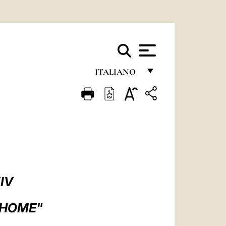
ITALIANO
FRANÇAIS
ENGLISH
ITALIANO
PORTUGUÊS
ESPAÑOL
IV
DEUTSCH
 HOME"
POLSKI