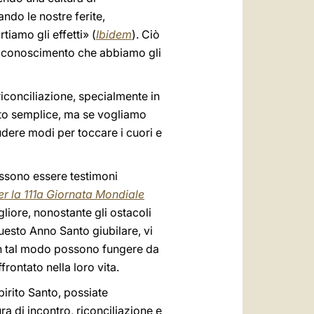
ndo le nostre ferite,
iamo gli effetti» (
Ibidem
). Ciò
il riconoscimento che abbiamo gli
iconciliazione, specialmente in
pito semplice, ma se vogliamo
dere modi per toccare i cuori e
possono essere testimoni
r la 111a Giornata Mondiale
liore, nonostante gli ostacoli
uesto Anno Santo giubilare, vi
 In tal modo possono fungere da
frontato nella loro vita.
pirito Santo, possiate
a di incontro, riconciliazione e