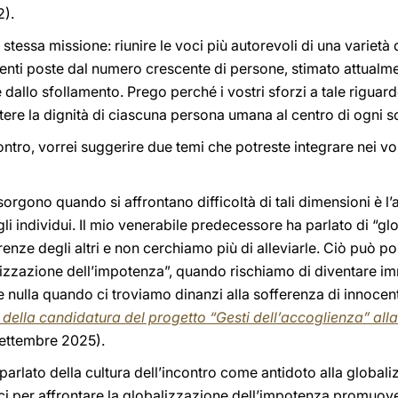
2).
 stessa missione: riunire le voci più autorevoli di una varietà d
genti poste dal numero crescente di persone, stimato attualmen
 dallo sfollamento. Prego perché i vostri sforzi a tale rigu
ere la dignità di ciascuna persona umana al centro di ogni s
ntro, vorrei suggerire due temi che potreste integrare nei vost
orgono quando si affrontano difficoltà di tali dimensioni è l
egli individui. Il mio venerabile predecessore ha parlato di “gl
enze degli altri e non cerchiamo più di alleviarle. Ciò può po
zzazione dell’impotenza”, quando rischiamo di diventare immobi
nulla quando ci troviamo dinanzi alla sofferenza di innocent
ella candidatura del progetto “Gesti dell’accoglienza” alla 
settembre 2025).
parlato della cultura dell’incontro come antidoto alla globali
 per affrontare la globalizzazione dell’impotenza promuove