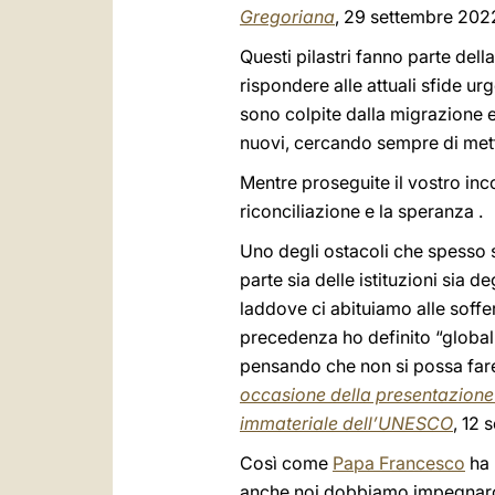
Gregoriana
, 29 settembre 202
Questi pilastri fanno parte della
rispondere alle attuali sfide ur
sono colpite dalla migrazione e
nuovi, cercando sempre di mett
Mentre proseguite il vostro inco
riconciliazione e la speranza .
Uno degli ostacoli che spesso s
parte sia delle istituzioni sia d
laddove ci abituiamo alle soffer
precedenza ho definito “globali
pensando che non si possa fare 
occasione della presentazione d
immateriale dell’UNESCO
, 12 
Così come
Papa Francesco
ha 
anche noi dobbiamo impegnarci