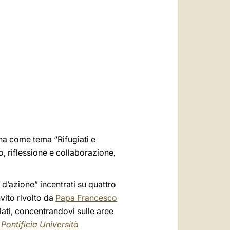
العربيّة
中文
LATINE
 ha come tema “Rifugiati e
o, riflessione e collaborazione,
 d’azione” incentrati su quattro
nvito rivolto da
Papa Francesco
lati, concentrandovi sulle aree
 Pontificia Università