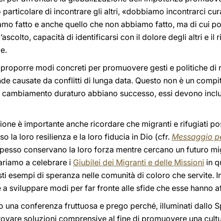
particolare di incontrare gli altri, «dobbiamo incontrarci cura
o fatto e anche quello che non abbiamo fatto, ma di cui port
’ascolto, capacità di identificarsi con il dolore degli altri e 
e.
 proporre modi concreti per promuovere gesti e politiche di r
onde causate da conflitti di lunga data. Questo non è un com
 un cambiamento duraturo abbiano successo, essi devono inclu
azione è importante anche ricordare che migranti e rifugiati 
so la loro resilienza e la loro fiducia in Dio (cfr.
Messaggio pe
Spesso conservano la loro forza mentre cercano un futuro mig
ariamo a celebrare i
Giubilei dei Migranti e delle Missioni
in q
sti esempi di speranza nelle comunità di coloro che servite.
re a sviluppare modi per far fronte alle sfide che esse hanno af
o una conferenza fruttuosa e prego perché, illuminati dallo S
ovare soluzioni comprensive al fine di promuovere una cultur