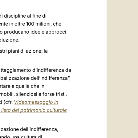
i discipline al fine di
te in oltre 100 milioni, che
ardo producano idee e approcci
oluzione.
ri piani di azione: la
’atteggiamento d’indifferenza da
obalizzazione dell’indifferenza”,
rtare a quella che in
li, silenziosi e forse tristi,
i (cfr.
Videomessaggio in
lista del patrimonio culturale
zzazione dell’indifferenza,
ndo una cultura di