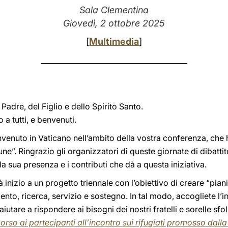
Sala Clementina
Giovedì, 2 ottobre 2025
[
Multimedia
]
____________________________________
adre, del Figlio e dello Spirito Santo.
a tutti, e benvenuti.
nvenuto in Vaticano nell’ambito della vostra conferenza, che
e”. Ringrazio gli organizzatori di queste giornate di dibattit
 sua presenza e i contributi che dà a questa iniziativa.
inizio a un progetto triennale con l’obiettivo di creare “piani
nto, ricerca, servizio e sostegno. In tal modo, accogliete l’i
tare a rispondere ai bisogni dei nostri fratelli e sorelle sfol
orso ai partecipanti all’incontro sui rifugiati promosso dalla