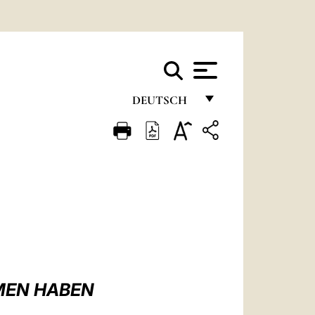
DEUTSCH
FRANÇAIS
ENGLISH
ITALIANO
PORTUGUÊS
ESPAÑOL
DEUTSCH
MEN HABEN
POLSKI