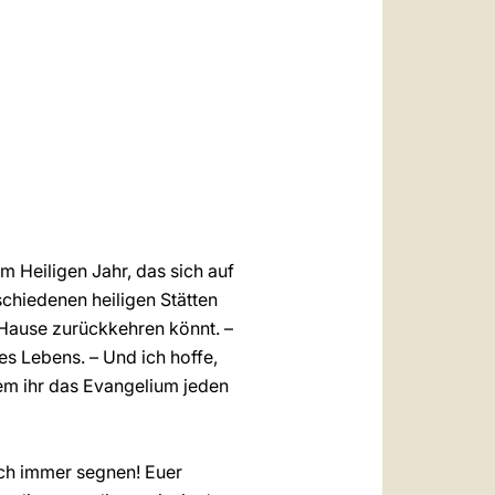
العربيّة
中文
LATINE
m Heiligen Jahr, das sich auf
schiedenen heiligen Stätten
 Hause zurückkehren könnt. –
es Lebens. – Und ich hoffe,
dem ihr das Evangelium jeden
uch immer segnen! Euer