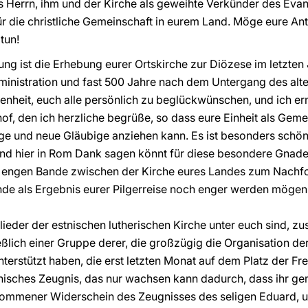
Herrn, ihm und der Kirche als geweihte Verkünder des Evang
ür die christliche Gemeinschaft in eurem Land. Möge eure Ant
tun!
ng ist die Erhebung eurer Ortskirche zur Diözese im letzten 
ministration und fast 500 Jahre nach dem Untergang des alten
enheit, euch alle persönlich zu beglückwünschen, und ich er
chof, den ich herzliche begrüße, so dass eure Einheit als Ge
und neue Gläubige anziehen kann. Es ist besonders schön, d
nd hier in Rom Dank sagen könnt für diese besondere Gnade,
e engen Bande zwischen der Kirche eures Landes zum Nachfol
ande als Ergebnis eurer Pilgerreise noch enger werden mögen
glieder der estnischen lutherischen Kirche unter euch sind, 
ießlich einer Gruppe derer, die großzügig die Organisation d
nterstützt haben, die erst letzten Monat auf dem Platz der Fre
nisches Zeugnis, das nur wachsen kann dadurch, dass ihr ge
lkommener Widerschein des Zeugnisses des seligen Eduard, u