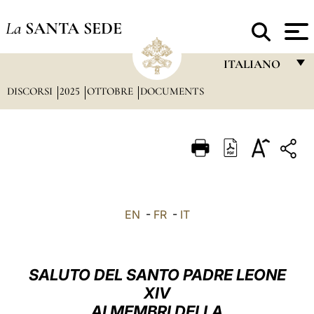
La
SANTA SEDE
ITALIANO
DISCORSI
2025
OTTOBRE
DOCUMENTS
FRANÇAIS
ENGLISH
ITALIANO
PORTUGUÊS
ESPAÑOL
EN
-
FR
-
IT
DEUTSCH
POLSKI
SALUTO DEL SANTO PADRE LEONE
العربيّة
XIV
AI MEMBRI DELLA
中文