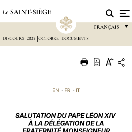
Le
SAINT-SIÈGE
FRANÇAIS
DISCOURS
2025
OCTOBRE
DOCUMENTS
FRANÇAIS
ENGLISH
ITALIANO
PORTUGUÊS
ESPAÑOL
EN
-
FR
-
IT
DEUTSCH
POLSKI
SALUTATION DU PAPE LÉON XIV
العربيّة
À LA DÉLÉGATION DE LA
FRATERNITÉ MONSEIGNEUR
中文